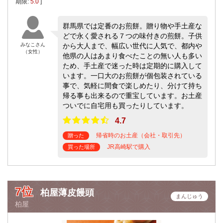
期限:
5.0
]
群馬県では定番のお煎餅。贈り物や手土産な
どで永く愛される７つの味付きの煎餅。子供
みなこさん
から大人まで、幅広い世代に人気で、都内や
（女性）
他県の人はあまり食べたことの無い人も多い
ため、手土産で迷った時は定期的に購入して
います。一口大のお煎餅が個包装されている
事で、気軽に間食で楽しめたり、分けて持ち
帰る事も出来るので重宝しています。お土産
ついでに自宅用も買ったりしています。
4.7
帰省時のお土産（会社・取引先）
贈った
JR高崎駅で購入
買った場所
7位
柏屋薄皮饅頭
まんじゅう
柏屋