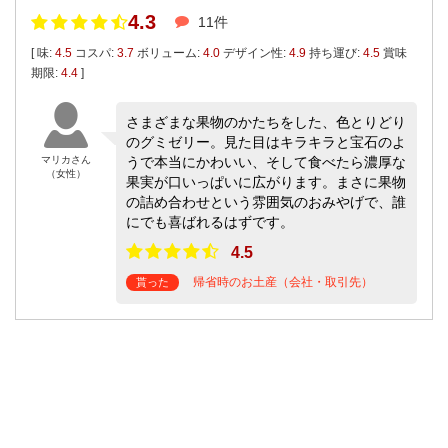
4.3
11件
[ 味:
4.5
コスパ:
3.7
ボリューム:
4.0
デザイン性:
4.9
持ち運び:
4.5
賞味
期限:
4.4
]
さまざまな果物のかたちをした、色とりどり
のグミゼリー。見た目はキラキラと宝石のよ
マリカさん
うで本当にかわいい、そして食べたら濃厚な
（女性）
果実が口いっぱいに広がります。まさに果物
の詰め合わせという雰囲気のおみやげで、誰
にでも喜ばれるはずです。
4.5
帰省時のお土産（会社・取引先）
貰った