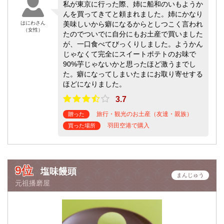
私が東京に行った際、姉に船和のいもようか
んを買ってきてと頼まれました。姉にかなり
はにわさん
美味しいから癖になるからとしつこく言われ
（女性）
たのでついでに自分にもお土産で買いました
が、一口食べてびっくりしました。ようかん
じゃなくて完全にスイートポテトのお味で
90%芋じゃないかと思ったほど激うまでし
た。癖になってしまいたまにお取り寄せする
ほどになりました。
3.7
旅行・観光のお土産（友達・親族）
贈った
羽田空港で購入
買った場所
9位
塩味饅頭
まんじゅう
元祖播磨屋