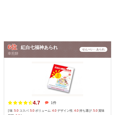
6位
紅白七福神あられ
せんべい・あられ
幸煎餅
4.7
1件
[ 味:
5.0
コスパ:
5.0
ボリューム:
4.0
デザイン性:
4.0
持ち運び:
5.0
賞味