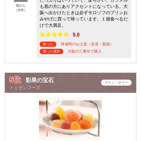
猫さん
も底の方にありアクセントになっている。大
（女性）
阪へ出かけたときは必ずモロゾフのプリンお
みやげに買って帰っています。１個食べるだ
けで大満足。
5.0
帰省時のお土産（友達・親族）
贈った
大阪の三番街で購入
買った場所
5位
彩果の宝石
プリン・ゼリー
トミゼンフーズ