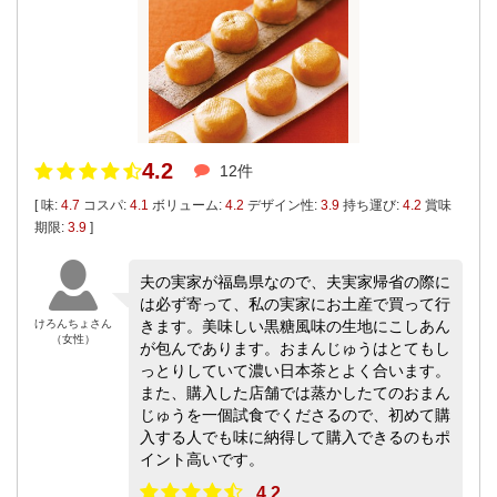
4.2
12件
[ 味:
4.7
コスパ:
4.1
ボリューム:
4.2
デザイン性:
3.9
持ち運び:
4.2
賞味
期限:
3.9
]
夫の実家が福島県なので、夫実家帰省の際に
は必ず寄って、私の実家にお土産で買って行
けろんちょさん
きます。美味しい黒糖風味の生地にこしあん
（女性）
が包んであります。おまんじゅうはとてもし
っとりしていて濃い日本茶とよく合います。
また、購入した店舗では蒸かしたてのおまん
じゅうを一個試食でくださるので、初めて購
入する人でも味に納得して購入できるのもポ
イント高いです。
4.2