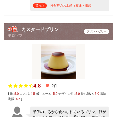
帰省時のお土産（友達・親族）
貰った
4位
カスタードプリン
プリン・ゼリー
モロゾフ
4.8
2件
[ 味:
5.0
コスパ:
4.5
ボリューム:
5.0
デザイン性:
5.0
持ち運び:
5.0
賞味
期限:
4.5
]
子供のころから食べなれているプリン。卵が
たっぷりはいっていて、柔らかい。カラメル