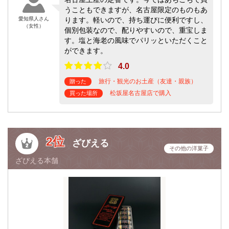
うこともできますが、名古屋限定のものもあ
愛知県人さん
ります。軽いので、持ち運びに便利ですし、
（女性）
個別包装なので、配りやすいので、重宝しま
す。塩と海老の風味でパリッといただくこと
ができます。
4.0
旅行・観光のお土産（友達・親族）
贈った
松坂屋名古屋店で購入
買った場所
2位
ざびえる
その他の洋菓子
ざびえる本舗