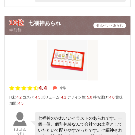
10位
七福神あられ
せんべい・あられ
幸煎餅
4.4
4件
[ 味:
4.2
コスパ:
4.5
ボリューム:
4.2
デザイン性:
5.0
持ち運び:
4.0
賞味
期限:
4.5
]
七福神のかわいいイラストのあられです。一
個一個、個別包装なんで会社でお土産として
れれさん
いただいて配りやすかったです。七福神それ
（女性）