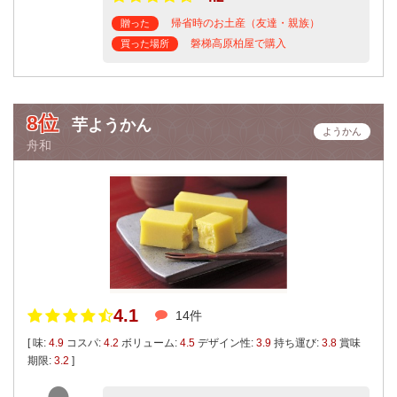
帰省時のお土産（友達・親族）
贈った
磐梯高原柏屋で購入
買った場所
8位
芋ようかん
ようかん
舟和
4.1
14件
[ 味:
4.9
コスパ:
4.2
ボリューム:
4.5
デザイン性:
3.9
持ち運び:
3.8
賞味
期限:
3.2
]