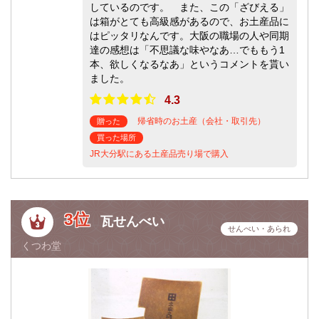
しているのです。 また、この「ざびえる」
は箱がとても高級感があるので、お土産品に
はピッタリなんです。大阪の職場の人や同期
達の感想は「不思議な味やなあ…でももう1
本、欲しくなるなあ」というコメントを貰い
ました。
4.3
帰省時のお土産（会社・取引先）
贈った
買った場所
JR大分駅にある土産品売り場で購入
3位
瓦せんべい
せんべい・あられ
くつわ堂