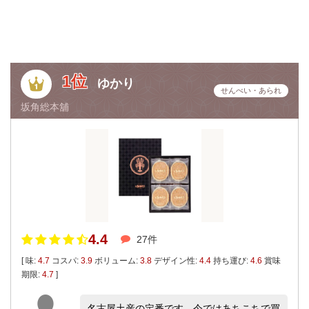
1位
ゆかり
せんべい・あられ
坂角総本舖
4.4
27件
[ 味:
4.7
コスパ:
3.9
ボリューム:
3.8
デザイン性:
4.4
持ち運び:
4.6
賞味
期限:
4.7
]
名古屋土産の定番です。今ではあちこちで買