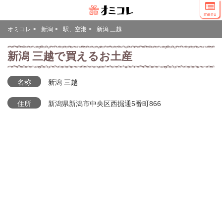
menu
オミコレ
>
新潟
>
駅、空港
>
新潟 三越
新潟 三越で買えるお土産
名称
新潟 三越
住所
新潟県新潟市中央区西掘通5番町866