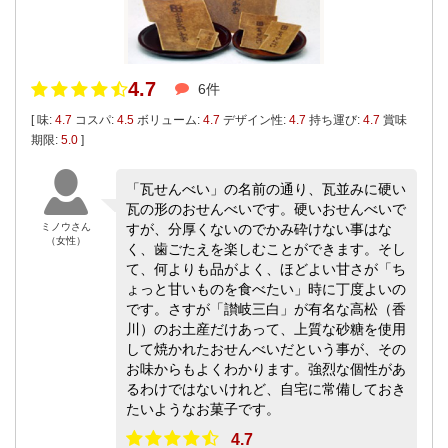
4.7
6件
[ 味:
4.7
コスパ:
4.5
ボリューム:
4.7
デザイン性:
4.7
持ち運び:
4.7
賞味
期限:
5.0
]
「瓦せんべい」の名前の通り、瓦並みに硬い
瓦の形のおせんべいです。硬いおせんべいで
ミノウさん
すが、分厚くないのでかみ砕けない事はな
（女性）
く、歯ごたえを楽しむことができます。そし
て、何よりも品がよく、ほどよい甘さが「ち
ょっと甘いものを食べたい」時に丁度よいの
です。さすが「讃岐三白」が有名な高松（香
川）のお土産だけあって、上質な砂糖を使用
して焼かれたおせんべいだという事が、その
お味からもよくわかります。強烈な個性があ
るわけではないけれど、自宅に常備しておき
たいようなお菓子です。
4.7