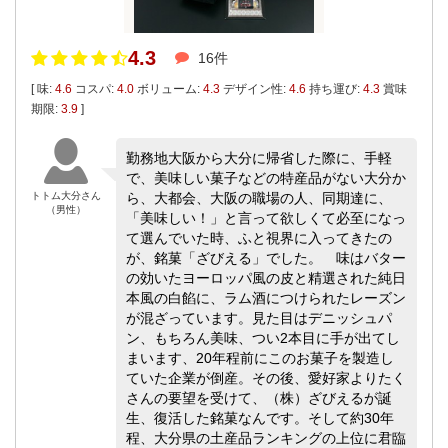
4.3
16件
[ 味:
4.6
コスパ:
4.0
ボリューム:
4.3
デザイン性:
4.6
持ち運び:
4.3
賞味
期限:
3.9
]
勤務地大阪から大分に帰省した際に、手軽
で、美味しい菓子などの特産品がない大分か
トトム大分さん
ら、大都会、大阪の職場の人、同期達に、
（男性）
「美味しい！」と言って欲しくて必至になっ
て選んでいた時、ふと視界に入ってきたの
が、銘菓「ざびえる」でした。 味はバター
の効いたヨーロッパ風の皮と精選された純日
本風の白餡に、ラム酒につけられたレーズン
が混ざっています。見た目はデニッシュパ
ン、もちろん美味、つい2本目に手が出てし
まいます、20年程前にこのお菓子を製造し
ていた企業が倒産。その後、愛好家よりたく
さんの要望を受けて、（株）ざびえるが誕
生、復活した銘菓なんです。そして約30年
程、大分県の土産品ランキングの上位に君臨