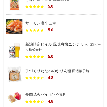
5.0
サーモン塩辛
三幸
5.0
新潟限定ビイル 風味爽快ニシテ
サッポロビー
ル株式会社
5.0
手づくりたなべのかりん糖
田辺菓子舗
4.8
長岡花火パイ
ガトウ専科
4.8