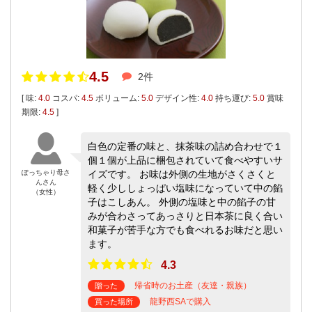
4.5
2件
[ 味:
4.0
コスパ:
4.5
ボリューム:
5.0
デザイン性:
4.0
持ち運び:
5.0
賞味
期限:
4.5
]
白色の定番の味と、抹茶味の詰め合わせで１
個１個が上品に梱包されていて食べやすいサ
ぽっちゃり母さ
イズです。 お味は外側の生地がさくさくと
んさん
軽く少ししょっぱい塩味になっていて中の餡
（女性）
子はこしあん。 外側の塩味と中の餡子の甘
みが合わさってあっさりと日本茶に良く合い
和菓子が苦手な方でも食べれるお味だと思い
ます。
4.3
帰省時のお土産（友達・親族）
贈った
龍野西SAで購入
買った場所