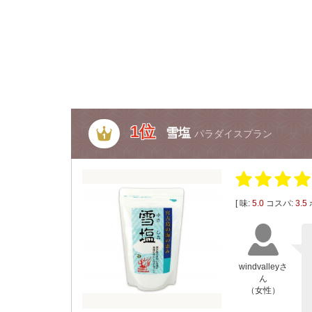
1位
雪塩
パラダイスプラン
[ 味:
5.0
コスパ:
3.5
windvalleyさ
ん
（女性）