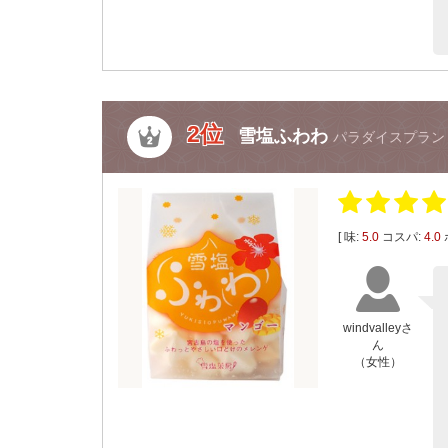
2位
雪塩ふわわ
パラダイスプラン
[ 味:
5.0
コスパ:
4.0
windvalleyさ
ん
（女性）