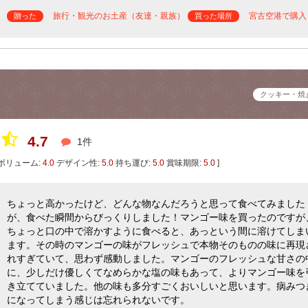
旅行・観光のお土産（友達・親族）
宮古空港で購入
贈った
買った場所
クッキー・焼
4.7
1件
ボリューム:
4.0
デザイン性:
5.0
持ち運び:
5.0
賞味期限:
5.0
]
ちょっと高かったけど、どんな物なんだろうと思って食べてみました
が、食べた瞬間からびっくりしました！マンゴー味を買ったのですが
ちょっと口の中で溶かすように食べると、あっという間に溶けてしま
ます。その時のマンゴーの味がフレッシュで本物そのものの味に再現
れすぎていて、思わず感動しました。マンゴーのフレッシュな甘さの
に、少しだけ優しくてなめらかな塩の味もあって、よりマンゴー味を
き立てていました。他の味も多分すごくおいしいと思います。病みつ
になってしまう感じは忘れられないです。