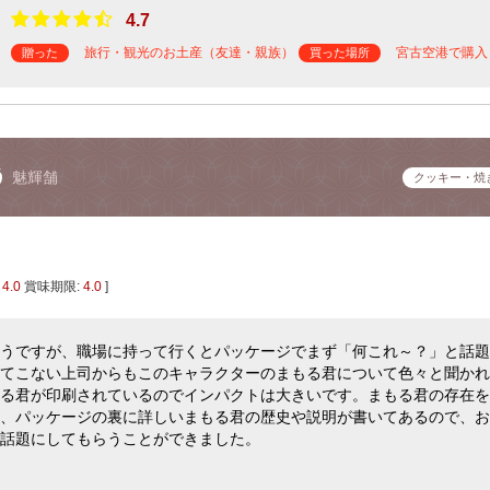
4.7
旅行・観光のお土産（友達・親族）
宮古空港で購入
贈った
買った場所
う
魅輝舗
クッキー・焼
:
4.0
賞味期限:
4.0
]
うですが、職場に持って行くとパッケージでまず「何これ～？」と話題
てこない上司からもこのキャラクターのまもる君について色々と聞かれ
る君が印刷されているのでインパクトは大きいです。まもる君の存在を
、パッケージの裏に詳しいまもる君の歴史や説明が書いてあるので、お
話題にしてもらうことができました。