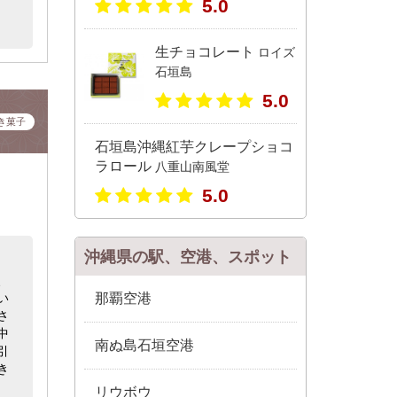
5.0
生チョコレート
ロイズ
石垣島
5.0
き菓子
石垣島沖縄紅芋クレープショコ
ラロール
八重山南風堂
5.0
沖縄県の駅、空港、スポット
、
い
那覇空港
さ
中
南ぬ島石垣空港
引
き
リウボウ