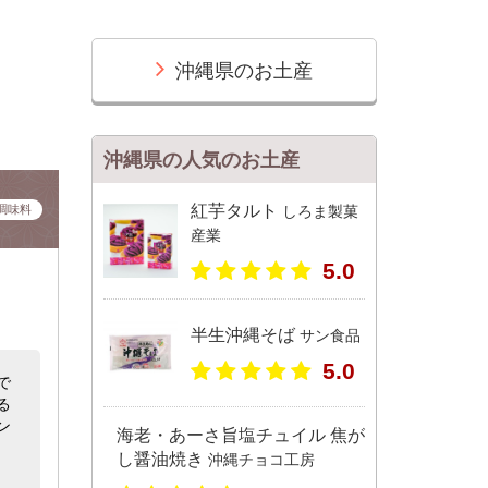
沖縄県のお土産
沖縄県の人気のお土産
紅芋タルト
調味料
しろま製菓
産業
5.0
半生沖縄そば
サン食品
5.0
で
る
ン
海老・あーさ旨塩チュイル 焦が
し醤油焼き
沖縄チョコ工房