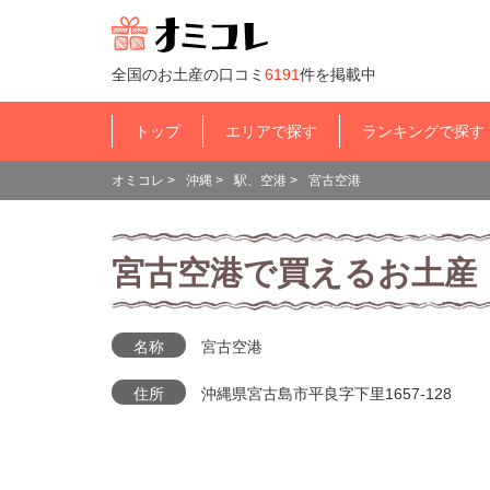
全国のお土産の口コミ
6191
件を掲載中
トップ
エリアで探す
ランキングで探す
オミコレ
>
沖縄
>
駅、空港
>
宮古空港
宮古空港で買えるお土産
名称
宮古空港
住所
沖縄県宮古島市平良字下里1657-128