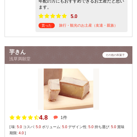
年配の方にもおすすめできるお土産だと思い
ます。
5.0
旅行・観光のお土産（友達・親族）
貰った
芋きん
その他の和菓子
浅草満願堂
4.8
1件
[ 味:
5.0
コスパ:
5.0
ボリューム:
5.0
デザイン性:
5.0
持ち運び:
5.0
賞味
期限:
4.0
]