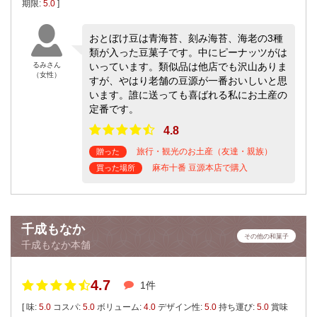
期限:
5.0
]
おとぼけ豆は青海苔、刻み海苔、海老の3種
類が入った豆菓子です。中にピーナッツがは
るみさん
いっています。類似品は他店でも沢山ありま
（女性）
すが、やはり老舗の豆源が一番おいしいと思
います。誰に送っても喜ばれる私にお土産の
定番です。
4.8
旅行・観光のお土産（友達・親族）
贈った
麻布十番 豆源本店で購入
買った場所
千成もなか
その他の和菓子
千成もなか本舗
4.7
1件
[ 味:
5.0
コスパ:
5.0
ボリューム:
4.0
デザイン性:
5.0
持ち運び:
5.0
賞味