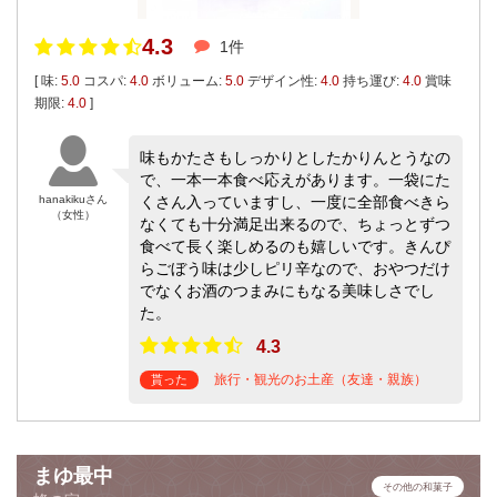
4.3
1件
[ 味:
5.0
コスパ:
4.0
ボリューム:
5.0
デザイン性:
4.0
持ち運び:
4.0
賞味
期限:
4.0
]
味もかたさもしっかりとしたかりんとうなの
で、一本一本食べ応えがあります。一袋にた
hanakikuさん
くさん入っていますし、一度に全部食べきら
（女性）
なくても十分満足出来るので、ちょっとずつ
食べて長く楽しめるのも嬉しいです。きんぴ
らごぼう味は少しピリ辛なので、おやつだけ
でなくお酒のつまみにもなる美味しさでし
た。
4.3
旅行・観光のお土産（友達・親族）
貰った
まゆ最中
その他の和菓子