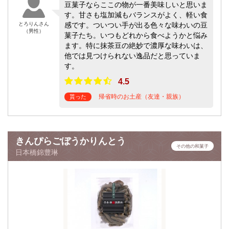
豆菓子ならここの物が一番美味しいと思いま
す。甘さも塩加減もバランスがよく、軽い食
とろりんさん
感です。ついつい手が出る色々な味わいの豆
（男性）
菓子たち。いつもどれから食べようかと悩み
ます。特に抹茶豆の絶妙で濃厚な味わいは、
他では見つけられない逸品だと思っていま
す。
4.5
帰省時のお土産（友達・親族）
貰った
きんぴらごぼうかりんとう
その他の和菓子
日本橋錦豊琳