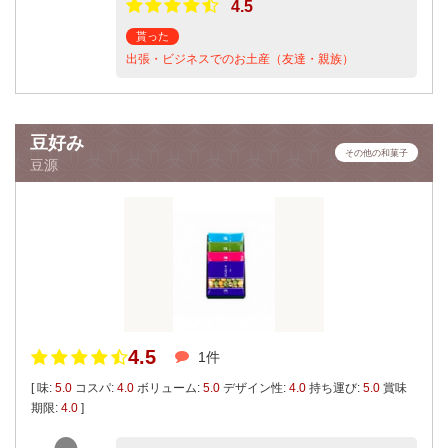
4.5
貰った
出張・ビジネスでのお土産（友達・親族）
豆好み
その他の和菓子
豆源
4.5
1件
[ 味:
5.0
コスパ:
4.0
ボリューム:
5.0
デザイン性:
4.0
持ち運び:
5.0
賞味
期限:
4.0
]