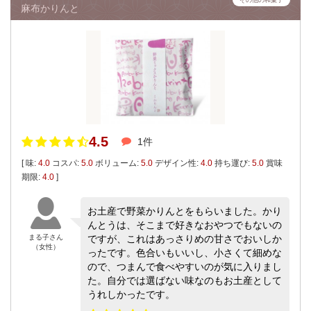
その他の和菓子
麻布かりんと
4.5
1件
[ 味:
4.0
コスパ:
5.0
ボリューム:
5.0
デザイン性:
4.0
持ち運び:
5.0
賞味
期限:
4.0
]
お土産で野菜かりんとをもらいました。かり
んとうは、そこまで好きなおやつでもないの
まる子さん
ですが、これはあっさりめの甘さでおいしか
（女性）
ったです。色合いもいいし、小さくて細めな
ので、つまんで食べやすいのが気に入りまし
た。自分では選ばない味なのもお土産として
うれしかったです。