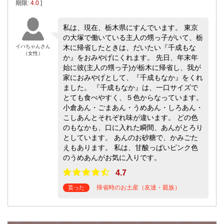
期限:
4.0
]
私は、現在、栃木県にすんでいます。 東京
の大塚で働いている主人の甥っ子がいて、栃
イハちゃんさん
木に帰省したときは、だいたい『千成もな
（女性）
か』をおみやげにくれます。 先日、年末年
始に彼(主人の甥っ子)が栃木に帰省し、我が
家におみやげとして、『千成もなか』をくれ
ました。 『千成もなか』は、一口サイズで
とても食べやすく、５色からなっています。
小倉あん・ごまあん・うめあん・しろあん・
こしあんとそれぞれ味が違います。 どの色
のもなかも、口に入れた瞬間、あんがとろり
としています。 あんのお砂糖で、かみごた
えもあります。 私は、甘酸っぱいピンク色
のうめあんがお気に入りです。
4.7
帰省時のお土産（友達・親族）
貰った