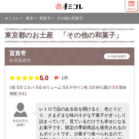
menu
オミコレ
>
東京
>
和菓子
>
その他の和菓子
東京都のお土産 「その他の和菓子」
冨貴寄
その他の和菓子
銀座菊廼舎
5.0
1件
[ 味:
5.0
コスパ:
5.0
ボリューム:
5.0
デザイン性:
5.0
持ち運び:
5.0
賞味
期限:
5.0
]
レトロで品のある缶を開けると、色とりど
り、さまざまな味の小さな干菓子がぎっしり
もなかさん
詰まっていて、見ているだけでも幸せになる
（女性）
お菓子です。限定の季節商品も発売されるの
もポイントです。少量ずつ食べられるので、