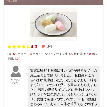
蜂の家
4.3
2件
[ 味:
5.0
コスパ:
3.5
ボリューム:
3.5
デザイン性:
5.0
持ち運び:
5.0
賞味
期限:
4.0
]
実家に帰省する際に甘いものが好きな父への
お土産として購入しました。 私自身もこち
bbwさん
らのまゆ最中はいただいたことがあり、味も
（女性）
よく知っていたので父にも喜んでもらえまし
た。 男性の親指サイズはどの最中はひとつ
ひとつ丁寧に包装され、おもたせにはぴった
り。女性でも食べやすいです。 味も5種類ほ
どあるので、あんこ自体が苦手でなければみ