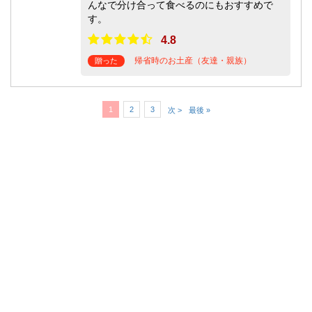
んなで分け合って食べるのにもおすすめで
す。
4.8
帰省時のお土産（友達・親族）
贈った
1
2
3
次 >
最後 »