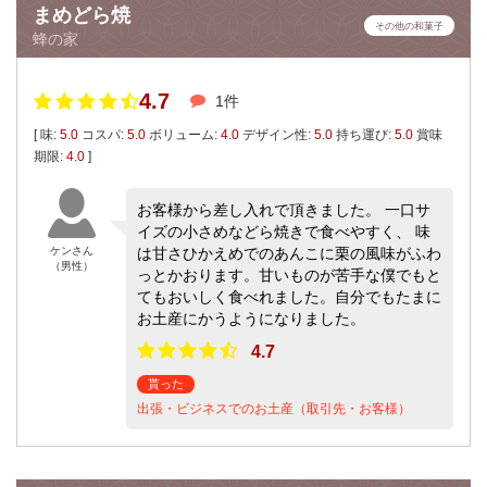
まめどら焼
その他の和菓子
蜂の家
4.7
1件
[ 味:
5.0
コスパ:
5.0
ボリューム:
4.0
デザイン性:
5.0
持ち運び:
5.0
賞味
期限:
4.0
]
お客様から差し入れで頂きました。 一口サ
イズの小さめなどら焼きで食べやすく、 味
ケンさん
は甘さひかえめでのあんこに栗の風味がふわ
（男性）
っとかおります。甘いものが苦手な僕でもと
てもおいしく食べれました。自分でもたまに
お土産にかうようになりました。
4.7
貰った
出張・ビジネスでのお土産（取引先・お客様）