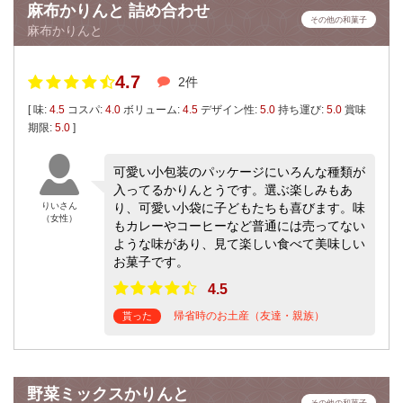
麻布かりんと 詰め合わせ
その他の和菓子
麻布かりんと
4.7
2件
[ 味:
4.5
コスパ:
4.0
ボリューム:
4.5
デザイン性:
5.0
持ち運び:
5.0
賞味
期限:
5.0
]
可愛い小包装のパッケージにいろんな種類が
入ってるかりんとうです。選ぶ楽しみもあ
りいさん
り、可愛い小袋に子どもたちも喜びます。味
（女性）
もカレーやコーヒーなど普通には売ってない
ような味があり、見て楽しい食べて美味しい
お菓子です。
4.5
帰省時のお土産（友達・親族）
貰った
野菜ミックスかりんと