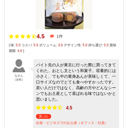
4.5
1件
[ 味:
5.0
コスパ:
5.0
ボリューム:
3.0
デザイン性:
5.0
持ち運び:
5.0
賞味
期限:
4.0
]
バイト先の人が東京に行った際に買ってきて
くれた、おとし文という和菓子。容量的には
なさん
小さく、でも中の黄身あんが美味しくて、一
（女性）
口サイズなのでとても食べやすかったです。
若い人だけではなく、高齢の方やどんなシー
ンでもお土産として喜ばれる味ではないかと
思いました。
4.5
貰った
出張・ビジネスでのお土産（オフィス・社員）