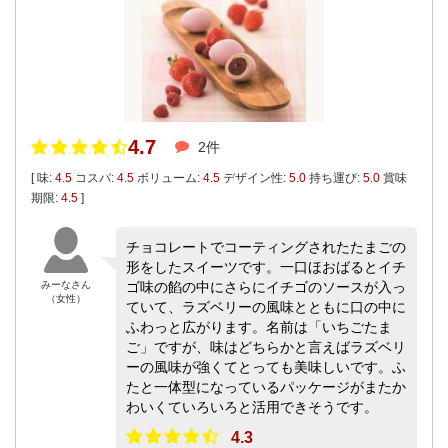
4.7
2件
[ 味:
4.5
コスパ:
4.5
ボリューム:
4.5
デザイン性:
5.0
持ち運び:
5.0
賞味
期限:
4.5
]
チョコレートでコーティングされたたまごの
形をしたスイーツです。一口ほおばるとイチ
みーなさん
ゴ味の餡の中にさらにイチゴのソースが入っ
（女性）
ていて、ラズベリーの風味とともに口の中に
ふわっと広がります。名前は「いちごたま
ご」ですが、味はどちらかと言えばラズベリ
ーの風味が強くてとっても美味しいです。ふ
たと一体型になっているパッケージがまたか
わいくていろいろと活用できそうです。
4.3