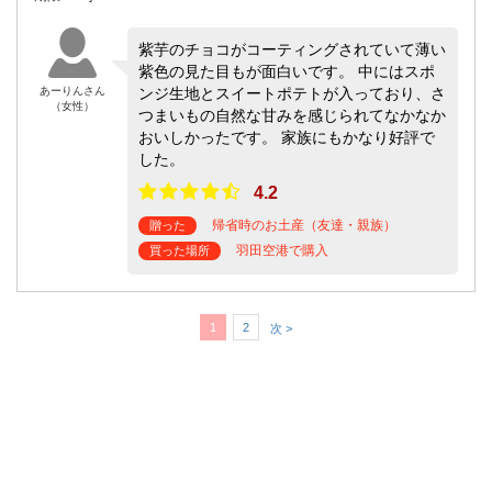
紫芋のチョコがコーティングされていて薄い
紫色の見た目もが面白いです。 中にはスポ
あーりんさん
ンジ生地とスイートポテトが入っており、さ
（女性）
つまいもの自然な甘みを感じられてなかなか
おいしかったです。 家族にもかなり好評で
した。
4.2
帰省時のお土産（友達・親族）
贈った
羽田空港で購入
買った場所
1
2
次 >