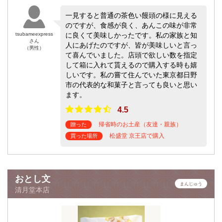
一見すると普通の茶色い饅頭の様に見える
のですが、食感が良く、あんこの味が非常
tsubameexpress
に良くて美味しかったです。私の家族と知
さん
人にあげたのですが、皆が美味しいと言っ
（男性）
て喜んでいました。店頭で欲しい数を指定
して箱に入れて貰えるので購入する時も嬉
しいです。私の嘗て住んでいた東京都日野
市の代表的な和菓子と言っても良いと思い
ます。
4.5
帰省時のお土産（友達・親族）
贈った
松盛堂 京王店で購入
買った場所
おとし文
まんじゅう
清月堂本店