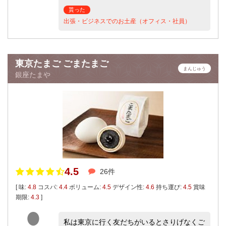
貰った
出張・ビジネスでのお土産（オフィス・社員）
東京たまご ごまたまご
まんじゅう
銀座たまや
4.5
26件
[ 味:
4.8
コスパ:
4.4
ボリューム:
4.5
デザイン性:
4.6
持ち運び:
4.5
賞味
期限:
4.3
]
私は東京に行く友だちがいるとさりげなくご