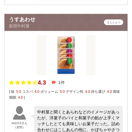
うすあわせ
まんじゅう
新宿中村屋
4.3
1件
[ 味:
5.0
コスパ:
4.0
ボリューム:
5.0
デザイン性:
4.0
持ち運び:
4.0
賞味
期限:
4.0
]
中村屋と聞くとあられなどのイメージがあっ
たが、洋菓子のパイと和菓子の餡が上手くマ
mi1212さん
ッチしたとても美味しいお菓子だった。詰め
（女性）
合わせにはこしあんの他に、かぼちゃやさつ