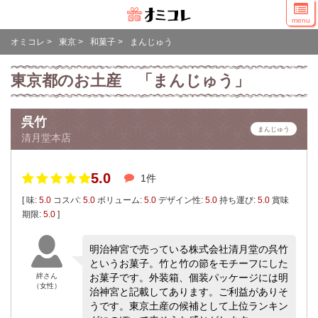
menu
オミコレ
>
東京
>
和菓子
>
まんじゅう
東京都のお土産 「まんじゅう」
呉竹
まんじゅう
清月堂本店
5.0
1件
[ 味:
5.0
コスパ:
5.0
ボリューム:
5.0
デザイン性:
5.0
持ち運び:
5.0
賞味
期限:
5.0
]
明治神宮で売っている株式会社清月堂の呉竹
というお菓子。竹と竹の節をモチーフにした
絆さん
お菓子です。外装箱、個装パッケージには明
（女性）
治神宮と記載してあります。ご利益がありそ
うです。東京土産の候補として上位ランキン