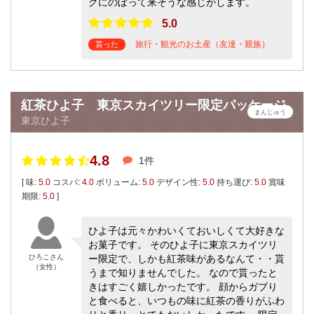
グにのぼって来そうな感じがします。
5.0
旅行・観光のお土産（友達・親族）
貰った
紅茶ひよ子 東京スカイツリー限定パッケージ
まんじゅう
東京ひよ子
4.8
1件
[ 味:
5.0
コスパ:
4.0
ボリューム:
5.0
デザイン性:
5.0
持ち運び:
5.0
賞味
期限:
5.0
]
ひよ子は元々かわいくておいしくて大好きな
お菓子です。 そのひよ子に東京スカイツリ
ひろこさん
ー限定で、しかも紅茶味があるなんて・・貰
（女性）
うまで知りませんでした。 なので貰ったと
きはすごく嬉しかったです。 顔からガブり
と食べると、いつもの味に紅茶の香りがふわ