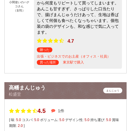
小間使いのハナ
から何度もリピートして買ってしまいます。
コさん
あんこも甘すぎず、さっぱりした口当たり
（女性）
で、揚げまんじゅうだけあって、生地は香ば
しくて何個も食べたくなっちゃいます。個包
装の袋のデザインも、和な感じで気に入って
ます。
4.7
贈った
出張・ビジネスでのお土産（オフィス・社員）
東京駅で購入
買った場所
高幡まんじゅう
まんじゅう
松盛堂
4.5
1件
[ 味:
5.0
コスパ:
5.0
ボリューム:
5.0
デザイン性:
5.0
持ち運び:
5.0
賞味
期限:
2.0
]