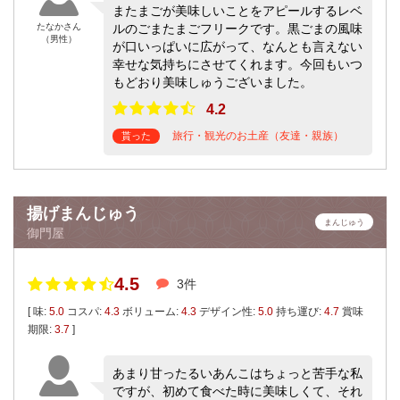
またまごが美味しいことをアピールするレベ
たなかさん
ルのごまたまごフリークです。黒ごまの風味
（男性）
が口いっぱいに広がって、なんとも言えない
幸せな気持ちにさせてくれます。今回もいつ
もどおり美味しゅうございました。
4.2
旅行・観光のお土産（友達・親族）
貰った
揚げまんじゅう
まんじゅう
御門屋
4.5
3件
[ 味:
5.0
コスパ:
4.3
ボリューム:
4.3
デザイン性:
5.0
持ち運び:
4.7
賞味
期限:
3.7
]
あまり甘ったるいあんこはちょっと苦手な私
ですが、初めて食べた時に美味しくて、それ