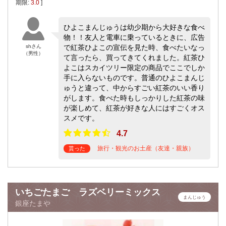
期限:
3.0
]
ひよこまんじゅうは幼少期から大好きな食べ
物！！友人と電車に乗っているときに、広告
shさん
で紅茶ひよこの宣伝を見た時、食べたいなっ
（男性）
て言ったら、買ってきてくれました。紅茶ひ
よこはスカイツリー限定の商品でここでしか
手に入らないものです。普通のひよこまんじ
ゅうと違って、中からすごい紅茶のいい香り
がします。食べた時もしっかりした紅茶の味
が楽しめて、紅茶が好きな人にはすごくオス
スメです。
4.7
旅行・観光のお土産（友達・親族）
貰った
いちごたまご ラズベリーミックス
まんじゅう
銀座たまや