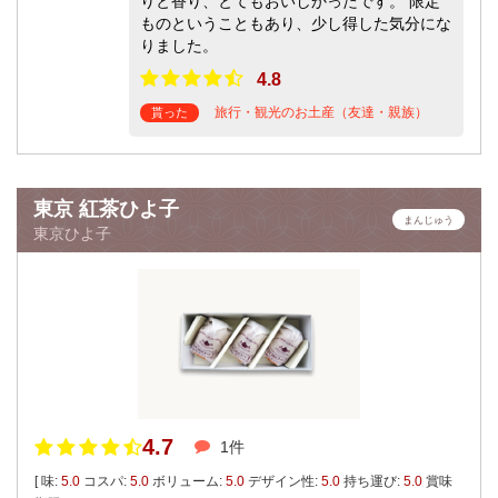
りと香り、とてもおいしかったです。 限定
ものということもあり、少し得した気分にな
りました。
4.8
旅行・観光のお土産（友達・親族）
貰った
東京 紅茶ひよ子
まんじゅう
東京ひよ子
4.7
1件
[ 味:
5.0
コスパ:
5.0
ボリューム:
5.0
デザイン性:
5.0
持ち運び:
5.0
賞味