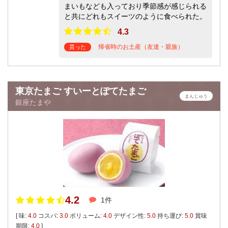
まいもなども入っており季節感が感じられる
と共にどれもスイーツのように食べられた。
4.3
帰省時のお土産（友達・親族）
貰った
東京たまご すいーとぽてたまご
まんじゅう
銀座たまや
4.2
1件
[ 味:
4.0
コスパ:
3.0
ボリューム:
4.0
デザイン性:
5.0
持ち運び:
5.0
賞味
期限:
4.0
]