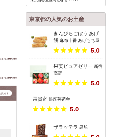
東京都杉並区阿佐谷南 1-33-2
東京都の人気のお土産
きんぴらごぼう あげ
餅
麻布十番 あげもち屋
5.0
果実ピュアゼリー
新宿
高野
5.0
焼き菓子
冨貴寄
銀座菊廼舎
5.0
ザラッテラ
黒船