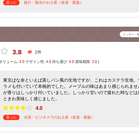
旅行・観光のお土産（友達・親族）
貰った
クッキー・
3.8
2件
ボリューム:
4.0
デザイン性:
4.0
持ち運び:
4.0
賞味期限:
3.0
]
東京ばな奈といえば蒸しパン風の生地ですが、これはカステラ生地、
ラメも付いていて本格的でした。メープルの味はあまり感じられませ
が香りはしっかり付いていました。しっかり甘いので疲れた時などは
ときわ美味しく感じました。
4.0
出張・ビジネスでのお土産（友達・親族）
貰った