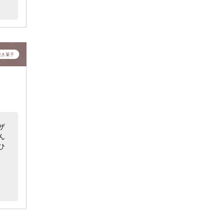
焼き菓子
ザ
ん
ひ