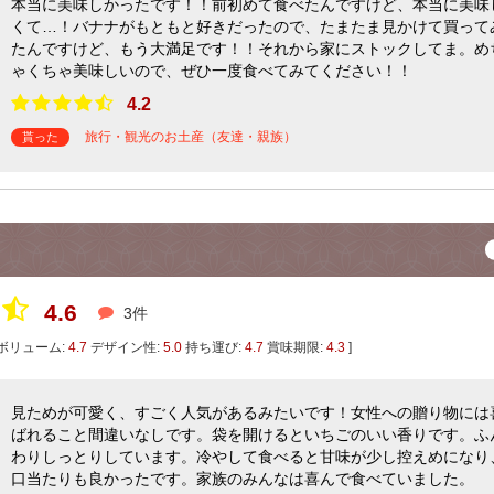
本当に美味しかったです！！前初めて食べたんですけど、本当に美味
くて…！バナナがもともと好きだったので、たまたま見かけて買って
たんですけど、もう大満足です！！それから家にストックしてま。め
ゃくちゃ美味しいので、ぜひ一度食べてみてください！！
4.2
旅行・観光のお土産（友達・親族）
貰った
4.6
3件
ボリューム:
4.7
デザイン性:
5.0
持ち運び:
4.7
賞味期限:
4.3
]
見ためが可愛く、すごく人気があるみたいです！女性への贈り物には
ばれること間違いなしです。袋を開けるといちごのいい香りです。ふ
わりしっとりしています。冷やして食べると甘味が少し控えめになり
口当たりも良かったです。家族のみんなは喜んで食べていました。