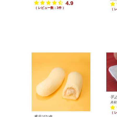
4.9
（ レビュー数：3件 ）
（ 
芋
舟和
（ 
東京ばな奈