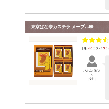
東京ばな奈カステラ メープル味
[ 味:
4.0
コスパ:
3.5
パルムパピさ
ん
（女性）