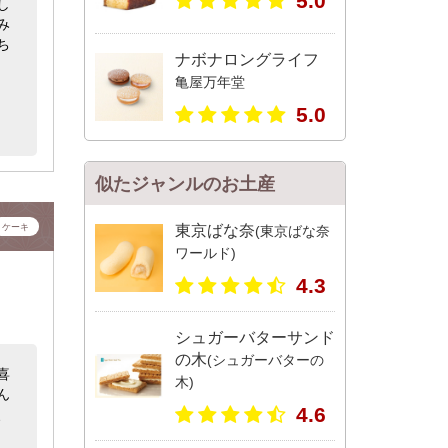
5.0
し
み
ち
ナボナロングライフ
亀屋万年堂
5.0
似たジャンルのお土産
ケーキ
東京ばな奈
(東京ばな奈
ワールド)
4.3
シュガーバターサンド
の木
(シュガーバターの
喜
木)
ん
4.6
、