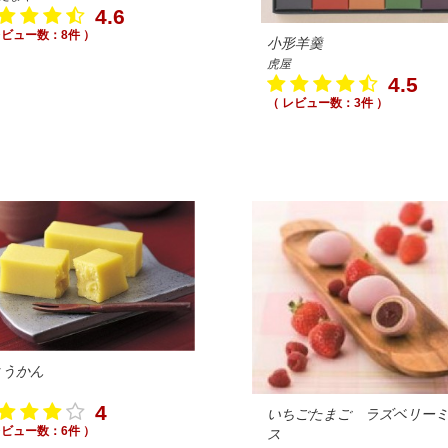
4.6
レビュー数：8件 ）
小形羊羹
虎屋
4.5
（ レビュー数：3件 ）
ようかん
4
いちごたまご ラズベリー
レビュー数：6件 ）
ス