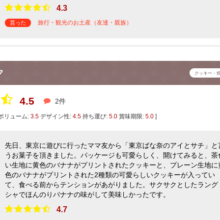
4.3
旅行・観光のお土産（友達・親族）
貰った
ク
クッキー・
4.5
2件
ボリューム:
3.5
デザイン性:
4.5
持ち運び:
5.0
賞味期限:
5.0
]
先日、東京に遊びに行ったママ友から「東京ばな奈のアイとサチ」と
うお菓子を頂きました。パッケージも可愛らしく、開けてみると、茶
い生地に黄色のバナナがプリントされたクッキーと、プレーン生地に
色のバナナがプリントされた2種類の可愛らしいクッキーが入ってい
て、食べる前からテンションがあがりました。サクサクとしたラング
シャでほんのりバナナの味がして美味しかったです。
4.7