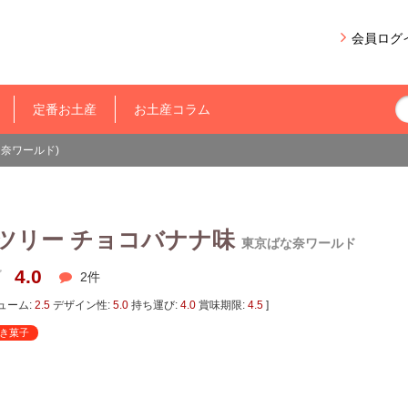
会員ログ
定番お土産
お土産コラム
奈ワールド)
ツリー チョコバナナ味
東京ばな奈ワールド
4.0
2
件
ューム:
2.5
デザイン性:
5.0
持ち運び:
4.0
賞味期限:
4.5
]
き菓子