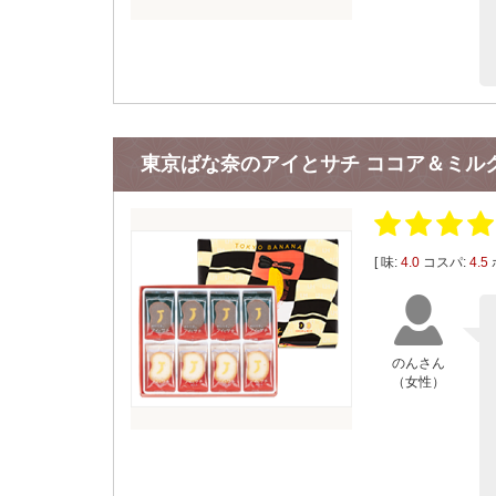
東京ばな奈のアイとサチ ココア＆ミル
[ 味:
4.0
コスパ:
4.5
のんさん
（女性）