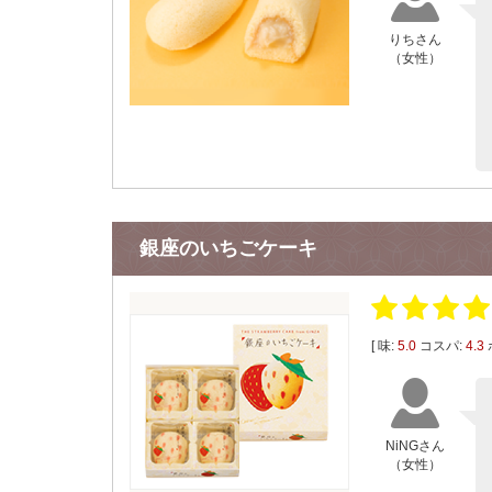
りちさん
（女性）
銀座のいちごケーキ
[ 味:
5.0
コスパ:
4.3
NiNGさん
（女性）