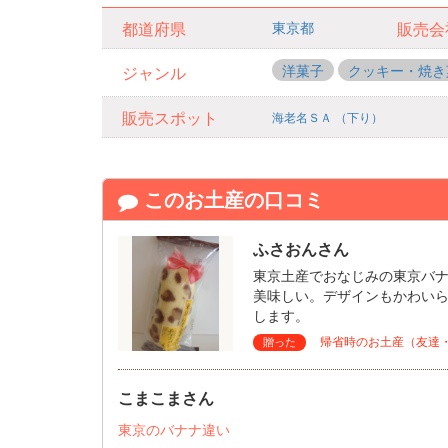
東京都
都道府県
販売会
洋菓子
クッキー・焼き
ジャンル
販売スポット
海老名ＳＡ （下り）
このお土産の口コミ
ふさおんさん
東京土産でおなじみの東京バ
美味しい。デザインもかわい
します。
帰省時のお土産（友達
贈った
こまこまさん
東京のバナナ違い