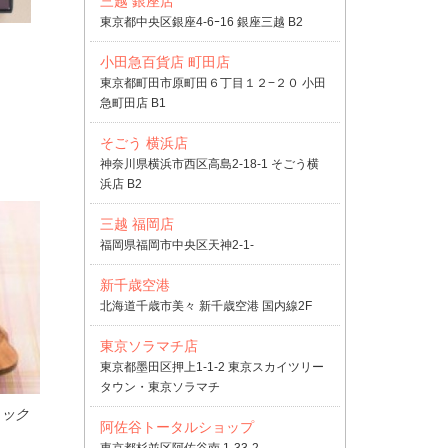
三越 銀座店
東京都中央区銀座4-6ｰ16 銀座三越 B2
小田急百貨店 町田店
東京都町田市原町田６丁目１２−２０ 小田
急町田店 B1
そごう 横浜店
神奈川県横浜市西区高島2-18-1 そごう横
浜店 B2
三越 福岡店
福岡県福岡市中央区天神2-1-
新千歳空港
北海道千歳市美々 新千歳空港 国内線2F
東京ソラマチ店
東京都墨田区押上1-1-2 東京スカイツリー
タウン・東京ソラマチ
ミック
阿佐谷トータルショップ