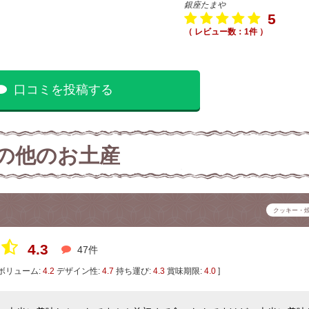
銀座たまや
5
（ レビュー数：1件 ）
口コミを投稿する
の他のお土産
クッキー・
4.3
47件
ボリューム:
4.2
デザイン性:
4.7
持ち運び:
4.3
賞味期限:
4.0
]