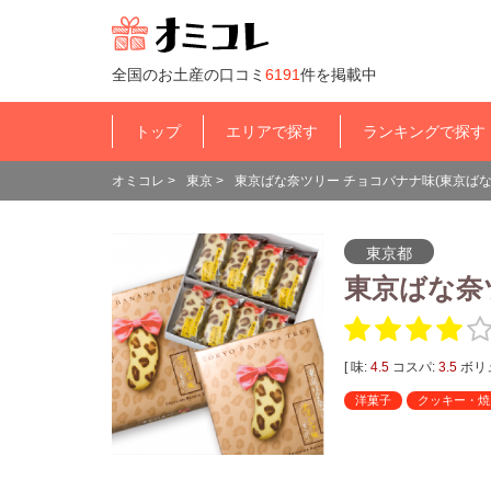
全国のお土産の口コミ
6191
件を掲載中
トップ
エリアで探す
ランキングで探す
オミコレ
>
東京
>
東京ばな奈ツリー チョコバナナ味(東京ばな
東京都
東京ばな奈
[ 味:
4.5
コスパ:
3.5
ボリ
洋菓子
クッキー・焼