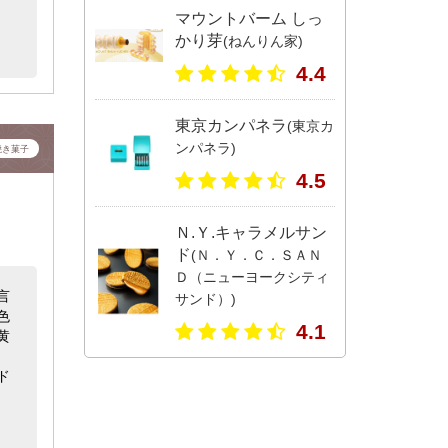
マウントバーム しっ
かり芽
(ねんりん家)
4.4
東京カンパネラ
(東京カ
ンパネラ)
焼き菓子
4.5
Ｎ.Ｙ.キャラメルサン
ド
(Ｎ．Ｙ．Ｃ．ＳＡＮ
Ｄ（ニューヨークシティ
言
サンド）)
色
4.1
黄
ド