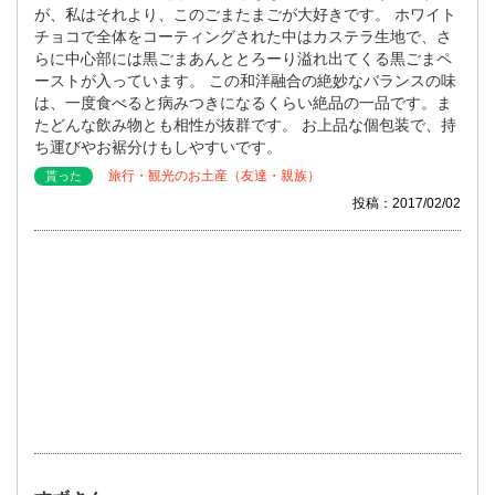
が、私はそれより、このごまたまごが大好きです。 ホワイト
チョコで全体をコーティングされた中はカステラ生地で、さ
らに中心部には黒ごまあんととろーり溢れ出てくる黒ごまペ
ーストが入っています。 この和洋融合の絶妙なバランスの味
は、一度食べると病みつきになるくらい絶品の一品です。ま
たどんな飲み物とも相性が抜群です。 お上品な個包装で、持
ち運びやお裾分けもしやすいです。
旅行・観光のお土産（友達・親族）
貰った
投稿：2017/02/02