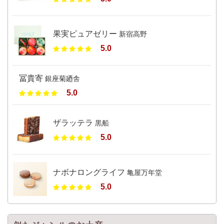
果実ピュアゼリー
新宿高野
5.0
冨貴寄
銀座菊廼舎
5.0
ザラッテラ
黒船
5.0
ナボナロングライフ
亀屋万年堂
5.0