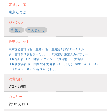
定番お土産
東京たまご
ジャンル
和菓子
まんじゅう
販売スポット
東京国際空港（羽田空港）
羽田空港第１旅客ターミナル
羽田空港第２旅客ターミナル
ＪＲ東京駅
東京スカイツリー
ＪＲ品川駅
ＪＲ上野駅
アクアシティお台場
ＪＲ大宮駅
ＪＲ新横浜駅
成田国際空港
海老名ＳＡ （下り）
羽生ＰＡ （下り）
市原ＳＡ（下り）
守谷ＳＡ （下り）
消費期限
約2～3週間
カロリー
約101カロリー