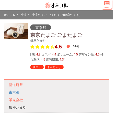
menu
オミコレ
>
東京
>
東京たまご ごまたまご(銀座たまや)
東京都
東京たまご ごまたまご
銀座たまや
4.5
26
件
[ 味:
4.8
コスパ:
4.4
ボリューム:
4.5
デザイン性:
4.6
持
ち運び:
4.5
賞味期限:
4.3
]
和菓子
まんじゅう
都道府県
東京都
販売会社
銀座たまや