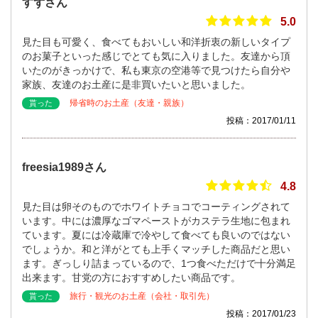
すずさん
5.0
見た目も可愛く、食べてもおいしい和洋折衷の新しいタイプ
のお菓子といった感じでとても気に入りました。友達から頂
いたのがきっかけで、私も東京の空港等で見つけたら自分や
家族、友達のお土産に是非買いたいと思いました。
帰省時のお土産（友達・親族）
貰った
投稿：2017/01/11
freesia1989さん
4.8
見た目は卵そのものでホワイトチョコでコーティングされて
います。中には濃厚なゴマペーストがカステラ生地に包まれ
ています。夏には冷蔵庫で冷やして食べても良いのではない
でしょうか。和と洋がとても上手くマッチした商品だと思い
ます。ぎっしり詰まっているので、1つ食べただけで十分満足
出来ます。甘党の方におすすめしたい商品です。
旅行・観光のお土産（会社・取引先）
貰った
投稿：2017/01/23