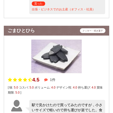
貰った
出張・ビジネスでのお土産（オフィス・社員）
ごまひとひら
クッキー・焼き菓子
4.5
1件
[ 味:
5.0
コスパ:
5.0
ボリューム:
4.0
デザイン性:
4.0
持ち運び:
4.0
賞味
期限:
5.0
]
駅で見かけたので買ってみたのですが，小さ
いサイズで軽いので持ち運びが楽でした。食