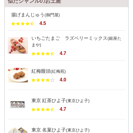
似たジャンルのお土産
揚げまんじゅう
(御門屋)
4.5
いちごたまご ラズベリーミックス
(銀座た
まや)
4.7
紅梅饅頭
(紅梅苑)
4.0
東京 紅茶ひよ子
(東京ひよ子)
4.7
東京 名菓ひよ子
(東京ひよ子)