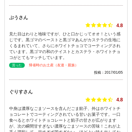
ぷうさん
4.8
見た目はわりと地味ですが、ひと口かじってオオ！という感
じです。黒ゴマのペーストと黒ゴマあんがカステラの生地に
くるまれていて、さらにホワイトチョコでコーティングされ
ています。黒ゴマの和のテイストとカステラ・ホワイトチョ
コがとてもマッチしています。
帰省時のお土産（友達・親族）
貰った
投稿：2017/01/05
ぐりすさん
4.8
中身は濃厚なごまソースを含んだごま餡子、外はホワイトチ
ョコレートでコーティングされている甘いお菓子です。一口
食べるとホワイトチョコレートと餡子の甘さが広がります
が、次の瞬間甘すぎない濃厚なごまソースの苦味！これが上
手く調和して、甘すぎず苦すぎない、ほどよい味を出してお