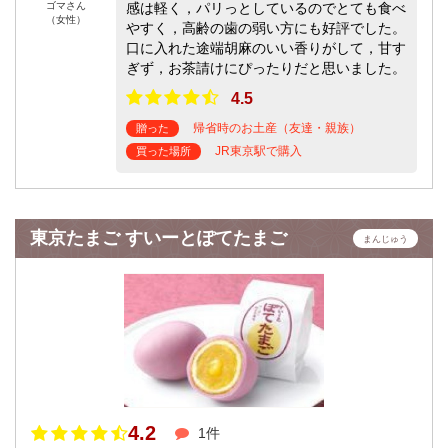
ゴマさん
感は軽く，パリっとしているのでとても食べ
（女性）
やすく，高齢の歯の弱い方にも好評でした。
口に入れた途端胡麻のいい香りがして，甘す
ぎず，お茶請けにぴったりだと思いました。
4.5
帰省時のお土産（友達・親族）
贈った
JR東京駅で購入
買った場所
東京たまご すいーとぽてたまご
まんじゅう
4.2
1件