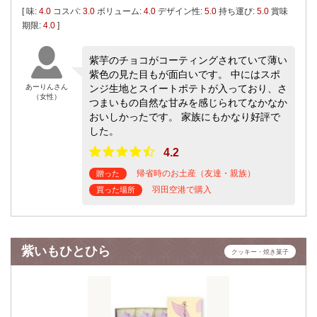
[ 味:
4.0
コスパ:
3.0
ボリューム:
4.0
デザイン性:
5.0
持ち運び:
5.0
賞味
期限:
4.0
]
紫芋のチョコがコーティングされていて薄い
紫色の見た目もが面白いです。 中にはスポ
あーりんさん
ンジ生地とスイートポテトが入っており、さ
（女性）
つまいもの自然な甘みを感じられてなかなか
おいしかったです。 家族にもかなり好評で
した。
4.2
帰省時のお土産（友達・親族）
贈った
羽田空港で購入
買った場所
紫いもひとひら
クッキー・焼き菓子