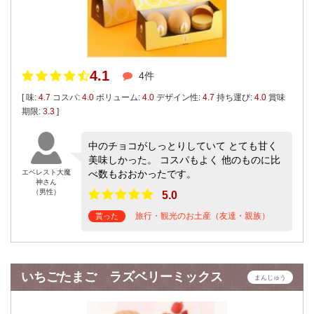
4.1
4件
[ 味:
4.7
コスパ:
4.0
ボリューム:
4.0
デザイン性:
4.7
持ち運び:
4.0
賞味
期限:
3.3
]
中のチョコがしっとりしていて とても甘く
美味しかった。 コスパもよく 他のものに比
エベレスト大魔
べ数もおおかったです。
神さん
（男性）
5.0
旅行・観光のお土産（友達・親族）
貰った
いちごたまご ラズベリーミックス
まんじゅう