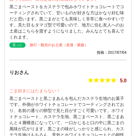
黒ごまペーストをカステラで包みホワイトチョコレートでコ
ーティングされていて、甘いものが好きな方はかなり好む味
だと思います。黒ごまがとても美味しく非常に食べやすいで
す。見た目もタマゴ型で可愛いので、地方に住む友人へのお
土産はこちらを渡すようになりました。みんなとても喜んで
くれます。
旅行・観光のお土産（友達・親族）
貰った
投稿：2017/07/04
りおさん
5.0
ごま好きにはたまらない！
黒ごまペーストと黒ごまあんを包んだカステラ生地のお菓子
です。外側がホワイトチョコレートでコーティングされてお
り、名前の通りの卵型で見た目がすごく可愛いです。ホワイ
トチョコレート、カステラ生地、黒ごまペースト、黒ごまあ
んと４層構造になっていて、一口かじると口の中に黒ごまの
風味が広がります。黒ごまの味がしっかりと感じられ、カス
テラ生地はもちろん、意外とホワイトチョコレートとの相性