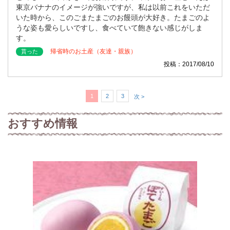
東京バナナのイメージが強いですが、私は以前これをいただ
いた時から、このごまたまごのお饅頭が大好き。たまごのよ
うな姿も愛らしいですし、食べていて飽きない感じがしま
す。
帰省時のお土産（友達・親族）
貰った
投稿：2017/08/10
1
2
3
次 >
おすすめ情報