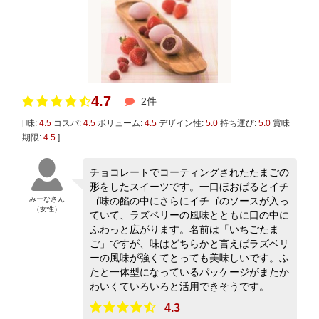
4.7
2件
[ 味:
4.5
コスパ:
4.5
ボリューム:
4.5
デザイン性:
5.0
持ち運び:
5.0
賞味
期限:
4.5
]
チョコレートでコーティングされたたまごの
形をしたスイーツです。一口ほおばるとイチ
みーなさん
ゴ味の餡の中にさらにイチゴのソースが入っ
（女性）
ていて、ラズベリーの風味とともに口の中に
ふわっと広がります。名前は「いちごたま
ご」ですが、味はどちらかと言えばラズベリ
ーの風味が強くてとっても美味しいです。ふ
たと一体型になっているパッケージがまたか
わいくていろいろと活用できそうです。
4.3