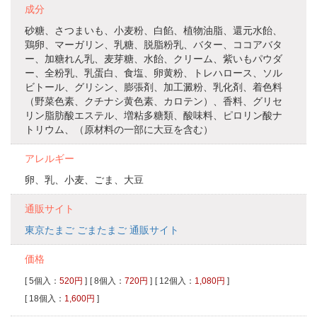
成分
砂糖、さつまいも、小麦粉、白餡、植物油脂、還元水飴、
鶏卵、マーガリン、乳糖、脱脂粉乳、バター、ココアバタ
ー、加糖れん乳、麦芽糖、水飴、クリーム、紫いもパウダ
ー、全粉乳、乳蛋白、食塩、卵黄粉、トレハロース、ソル
ビトール、グリシン、膨張剤、加工澱粉、乳化剤、着色料
（野菜色素、クチナシ黄色素、カロテン）、香料、グリセ
リン脂肪酸エステル、増粘多糖類、酸味料、ピロリン酸ナ
トリウム、（原材料の一部に大豆を含む）
アレルギー
卵、乳、小麦、ごま、大豆
通販サイト
東京たまご ごまたまご 通販サイト
価格
[ 5個入：
520円
]
[ 8個入：
720円
]
[ 12個入：
1,080円
]
[ 18個入：
1,600円
]