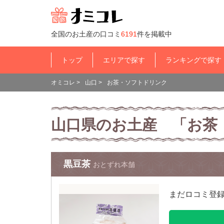
全国のお土産の口コミ
6191
件を掲載中
トップ
エリアで探す
ランキングで探す
オミコレ
>
山口
>
お茶・ソフトドリンク
山口県のお土産 「お茶
黒豆茶
おとずれ本舗
まだロコミ登