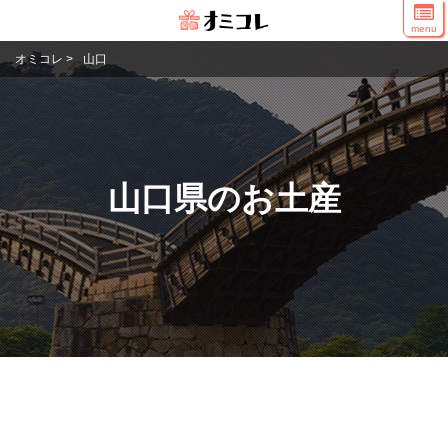
menu
オミコレ
>
山口
山口県のお土産