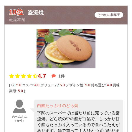
10位
巌流焼
その他の和菓子
巌流本舗
4.7
1件
[ 味:
5.0
コスパ:
4.0
ボリューム:
5.0
デザイン性:
5.0
持ち運び:
4.0
賞味
期限:
5.0
]
白餡たっぷりのどら焼
下関のスーパーでは当たり前に売っている巌
のぺんさん
流焼。どら焼の中の餡が白餡で、しっかり甘
（女性）
く餡もたっぷり入っているので食べごたえが
あります。箱で買って１人ひとつずつ配りま