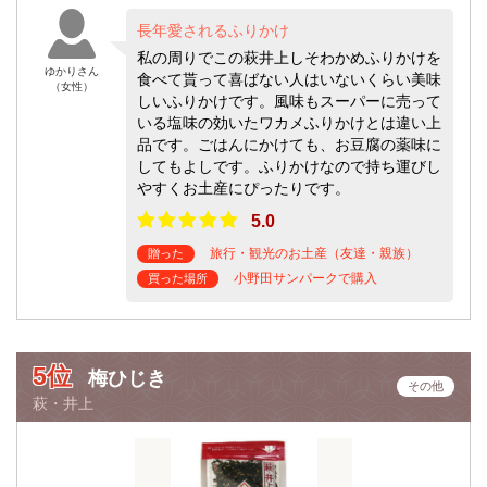
長年愛されるふりかけ
私の周りでこの萩井上しそわかめふりかけを
ゆかりさん
食べて貰って喜ばない人はいないくらい美味
（女性）
しいふりかけです。風味もスーパーに売って
いる塩味の効いたワカメふりかけとは違い上
品です。ごはんにかけても、お豆腐の薬味に
してもよしです。ふりかけなので持ち運びし
やすくお土産にぴったりです。
5.0
旅行・観光のお土産（友達・親族）
贈った
小野田サンパークで購入
買った場所
5位
梅ひじき
その他
萩・井上