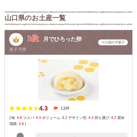
山口県のお土産一覧
1位
月でひろった卵
その他の洋菓子
果子乃季
4.3
13件
[ 味:
4.8
コスパ:
4.3
ボリューム:
4.2
デザイン性:
4.3
持ち運び:
4.2
賞味
期限:
3.8
]