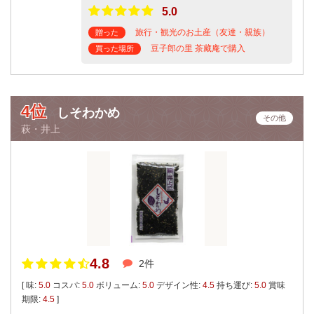
5.0
旅行・観光のお土産（友達・親族）
贈った
豆子郎の里 茶藏庵で購入
買った場所
4位
しそわかめ
その他
萩・井上
4.8
2件
[ 味:
5.0
コスパ:
5.0
ボリューム:
5.0
デザイン性:
4.5
持ち運び:
5.0
賞味
期限:
4.5
]