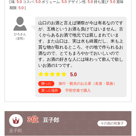
[ 味:
5.0
コスパ:
5.0
ボリューム:
5.0
デザイン性:
5.0
持ち運び:
5.0
賞味
期限:
5.0
]
山口のお酒と言えば獺祭が今は有名なのです
が、五橋というお酒も負けてはいません。古
ひろさん
くからあるお酒で地元では親しまれていま
（女性）
す。また山口は、実は水も綺麗だし、米も上
質な物が取れるところ。その地で作られるお
酒なので、とてもまろやかでおいしいので
す。お酒の好きな人には味わって飲んで欲し
いお酒の1つです。
5.0
旅行・観光のお土産（友達・親族）
贈った
宇部空港で購入
買った場所
3位
豆子郎
その他の和菓子
豆子郎