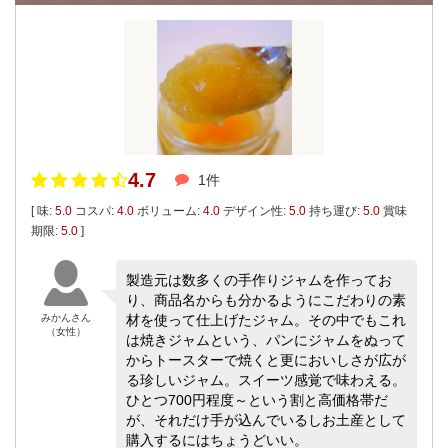
4.7
1件
[ 味:
5.0
コスパ:
4.0
ボリューム:
4.0
デザイン性:
5.0
持ち運び:
5.0
賞味
期限:
5.0
]
製造元は数多くの手作りジャムを作ってお
り、商品名からも分かるようにこだわりの素
みかんさん
材を使って仕上げたジャム。その中でもこれ
（女性）
は焼きジャムという、パンにジャムをぬって
からトースターで焼くと更においしさが広が
る珍しいジャム。スイーツ感覚で味わえる。
ひとつ700円程度～という割と高価格帯だ
が、それだけ手が込んでいるしお土産として
購入するにはちょうどいい。