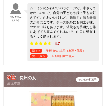
ムーミンのかわいいパッケージで、小さくて
かわいいので、自分の子どもや姪っ子も大好
さなぎさん
きです。かわいいけれど、歯応えも味も最高
（女性）
のかまぼこです。チーズ以外にも明太子味、
ツナマヨ味もあります。値段もお手頃だし誰
にあげても喜んでくれるので、山口に帰省す
るとよく購入します。
4.7
帰省時のお土産（友達・親族）
贈った
JR新山口駅で購入
買った場所
9位
長州の女
その他の和菓子
巌流本舗