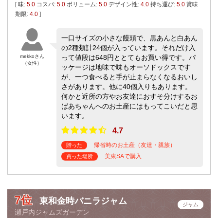
[ 味:
5.0
コスパ:
5.0
ボリューム:
5.0
デザイン性:
4.0
持ち運び:
5.0
賞味
期限:
4.0
]
一口サイズの小さな饅頭で、黒あんと白あん
の2種類計24個が入っています。それだけ入
mekkoさん
って値段は648円ととてもお買い得です。パ
（女性）
ッケージは地味で味もオーソドックスです
が、一つ食べると手が止まらなくなるおいし
さがあります。他に40個入りもあります。
何かと近所の方やお友達におすそ分けするお
ばあちゃんへのお土産にはもってこいだと思
います。
4.7
帰省時のお土産（友達・親族）
贈った
美東SAで購入
買った場所
7位
東和金時バニラジャム
ジャム
瀬戸内ジャムズガーデン