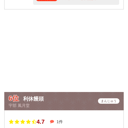
6位
利休饅頭
まんじゅう
宇部 風月堂
4.7
1件