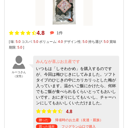
4.8
1件
[ 味:
5.0
コスパ:
5.0
ボリューム:
4.0
デザイン性:
5.0
持ち運び:
5.0
賞味
期限:
5.0
]
みんなが喜ぶお土産です
いつもは「しそわかめ」を購入するのです
ルーコさん
が、今回は梅ひじきにしてみました。ソフト
（女性）
タイプのひじきの中にカリカリっとした梅が
入っています。温かいご飯にかけたら、何杯
でもご飯が食べられるくらいとってもおいし
いです。おにぎりにしてもいいし、チャーハ
ンにしてもおいしくいただけました。
4.8
帰省時のお土産（友達・親族）
贈った
フジグラン山口で購入
買った場所