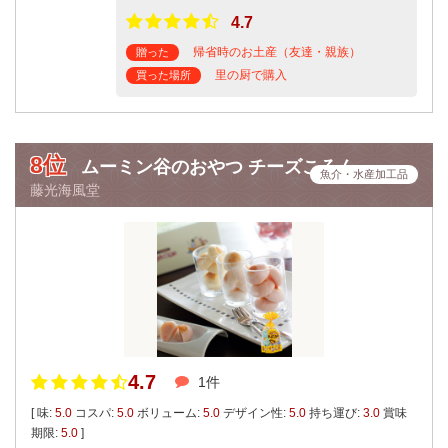
4.7
帰省時のお土産（友達・親族）
贈った
里の厨で購入
買った場所
8位
ムーミン谷のおやつ チーズころん
魚介・水産加工品
藤光海風堂
4.7
1件
[ 味:
5.0
コスパ:
5.0
ボリューム:
5.0
デザイン性:
5.0
持ち運び:
3.0
賞味
期限:
5.0
]