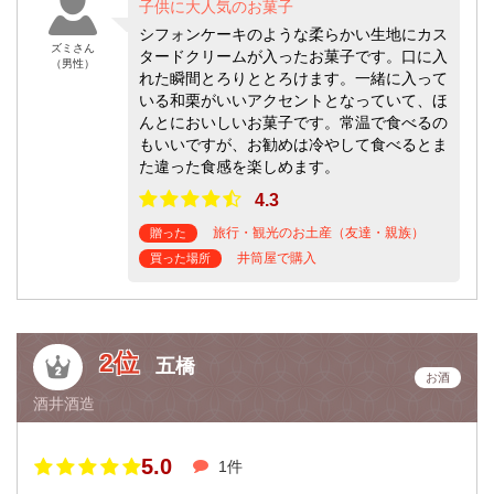
子供に大人気のお菓子
シフォンケーキのような柔らかい生地にカス
ズミさん
タードクリームが入ったお菓子です。口に入
（男性）
れた瞬間とろりととろけます。一緒に入って
いる和栗がいいアクセントとなっていて、ほ
んとにおいしいお菓子です。常温で食べるの
もいいですが、お勧めは冷やして食べるとま
た違った食感を楽しめます。
4.3
旅行・観光のお土産（友達・親族）
贈った
井筒屋で購入
買った場所
2位
五橋
お酒
酒井酒造
5.0
1件