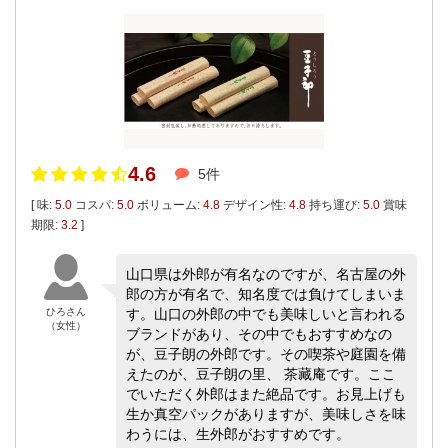
4.6
5件
[ 味:
5.0
コスパ:
5.0
ボリューム:
4.8
デザイン性:
4.8
持ち運び:
5.0
賞味
期限:
3.2
]
山口県は外郎が有名なのですが、名古屋の外
郎の方が有名で、知名度では負けてしまいま
ひろさん
す。山口の外郎の中でも美味しいと言われる
（女性）
ブランドがあり、その中でもおすすめなの
が、豆子朗の外郎です。その喫茶や庭園を備
えたのが、豆子朗の里、 茶藏庵です。ここ
でいただく外郎はまた絶品です。お見上げも
生か真空パックがありますが、美味しさを味
わうには、生外郎がおすすめです。