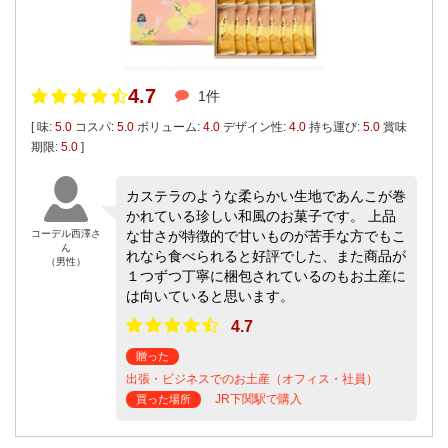
4.7
1件
[ 味:
5.0
コスパ:
5.0
ボリューム:
4.0
デザイン性:
4.0
持ち運び:
5.0
賞味
期限:
5.0
]
カステラのような柔らかい生地であんこが巻
かれている珍しい和風のお菓子です。 上品
コーデル西澤さ
な甘さが特徴的で甘いものが苦手な方でもこ
ん
れなら食べられると好評でした、また商品が
（男性）
１つずつ丁寧に梱包されているのもお土産に
は向いていると思います。
4.7
贈った
出張・ビジネスでのお土産（オフィス・社員）
JR下関駅で購入
買った場所