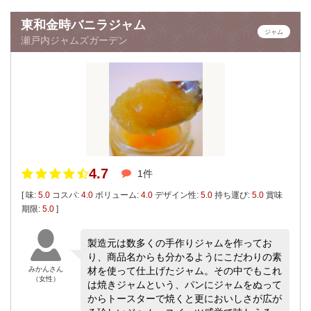
東和金時バニラジャム
ジャム
瀬戸内ジャムズガーデン
4.7
1件
[ 味:
5.0
コスパ:
4.0
ボリューム:
4.0
デザイン性:
5.0
持ち運び:
5.0
賞味
期限:
5.0
]
製造元は数多くの手作りジャムを作ってお
り、商品名からも分かるようにこだわりの素
みかんさん
材を使って仕上げたジャム。その中でもこれ
（女性）
は焼きジャムという、パンにジャムをぬって
からトースターで焼くと更においしさが広が