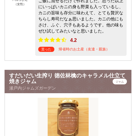
ご飯に混ぜるだけで作れました。思った以上
（女性）
にいっぱいカニの身も野菜も入っているし、
カニの旨味も存分に味わえて、とても贅沢な
ちらし寿司だなぁ思いました。カニの他にも
さけ、ふぐ、穴子もあるようです。他の味も
ぜひ試してみたいなと思いました。
4.2
帰省時のお土産（友達・親族）
貰った
すだいだい生搾り 徳佐林檎のキャラメル仕立て
焼きジャム
ジャム
瀬戸内ジャムズガーデン