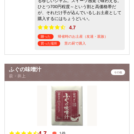
る珍しいジャム。スイーツ感覚で味わえる。
ひとつ700円程度～という割と高価格帯だ
が、それだけ手が込んでいるしお土産として
購入するにはちょうどいい。
4.7
帰省時のお土産（友達・親族）
贈った
里の厨で購入
買った場所
ふぐの味噌汁
その他
萩・井上
4.7
1件