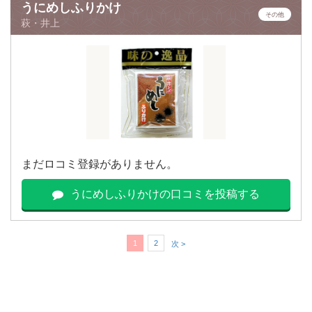
うにめしふりかけ
その他
萩・井上
まだロコミ登録がありません。
うにめしふりかけの口コミを投稿する
1
2
次 >