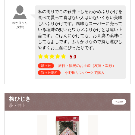
私の周りでこの萩井上しそわかめふりかけを
食べて貰って喜ばない人はいないくらい美味
ゆかりさん
しいふりかけです。風味もスーパーに売って
（女性）
いる塩味の効いたワカメふりかけとは違い上
品です。ごはんにかけても、お豆腐の薬味に
してもよしです。ふりかけなので持ち運びし
やすくお土産にぴったりです。
5.0
旅行・観光のお土産（友達・親族）
贈った
小野田サンパークで購入
買った場所
梅ひじき
その他
萩・井上