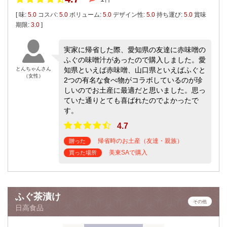
[ 味:
5.0
コスパ:
5.0
ボリューム:
5.0
デザイン性:
5.0
持ち運び:
5.0
賞味
期限:
3.0
]
実家に帰省した際、愛知県の友達に赤味噌の
ふぐの味噌汁があったので購入しました。愛
とんちゃんさん
知県といえば赤味噌、山口県といえばふぐと
（女性）
2つの有名な食べ物がコラボしているのが珍
しいのでお土産に最適だと思いました。思っ
ていた通りとても喜ばれたのでよかったで
す。
4.7
帰省時のお土産（友達・親族）
贈った
美東SAで購入
買った場所
ふぐ茶漬け
その他
日高食品