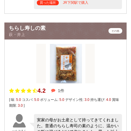
JR下関駅で購入
買った場所
ちらし寿しの素
その他
萩・井上
4.2
1件
[ 味:
5.0
コスパ:
5.0
ボリューム:
5.0
デザイン性:
3.0
持ち運び:
4.0
賞味
期限:
3.0
]
実家の母がお土産として持ってきてくれまし
た。普通のちらし寿司の素のように、温かい
ハルコさん