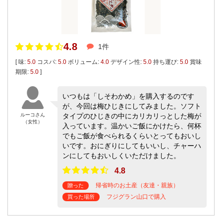
4.8
1件
[ 味:
5.0
コスパ:
5.0
ボリューム:
4.0
デザイン性:
5.0
持ち運び:
5.0
賞味
期限:
5.0
]
いつもは「しそわかめ」を購入するのです
が、今回は梅ひじきにしてみました。ソフト
ルーコさん
タイプのひじきの中にカリカリっとした梅が
（女性）
入っています。温かいご飯にかけたら、何杯
でもご飯が食べられるくらいとってもおいし
いです。おにぎりにしてもいいし、チャーハ
ンにしてもおいしくいただけました。
4.8
帰省時のお土産（友達・親族）
贈った
フジグラン山口で購入
買った場所