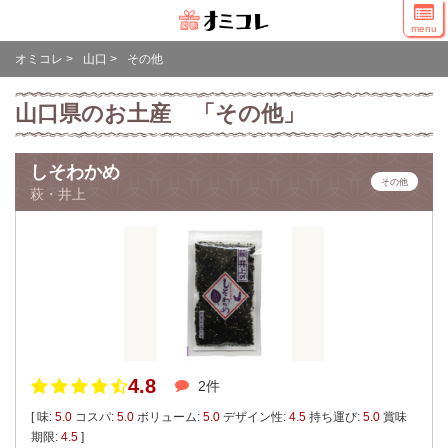
menu
オミコレ
>
山口
>
その他
山口県のお土産 「その他」
しそわかめ
その他
萩・井上
4.8
2件
[ 味:
5.0
コスパ:
5.0
ボリューム:
5.0
デザイン性:
4.5
持ち運び:
5.0
賞味
期限:
4.5
]