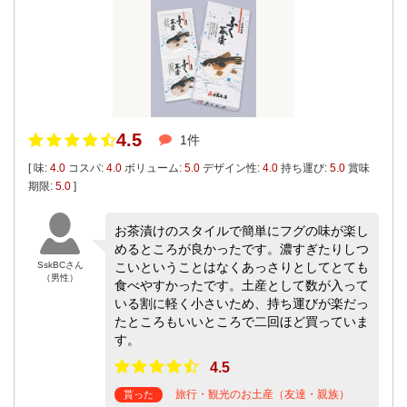
4.5
1件
[ 味:
4.0
コスパ:
4.0
ボリューム:
5.0
デザイン性:
4.0
持ち運び:
5.0
賞味
期限:
5.0
]
お茶漬けのスタイルで簡単にフグの味が楽し
めるところが良かったです。濃すぎたりしつ
SskBCさん
こいということはなくあっさりとしてとても
（男性）
食べやすかったです。土産として数が入って
いる割に軽く小さいため、持ち運びが楽だっ
たところもいいところで二回ほど買っていま
す。
4.5
旅行・観光のお土産（友達・親族）
貰った