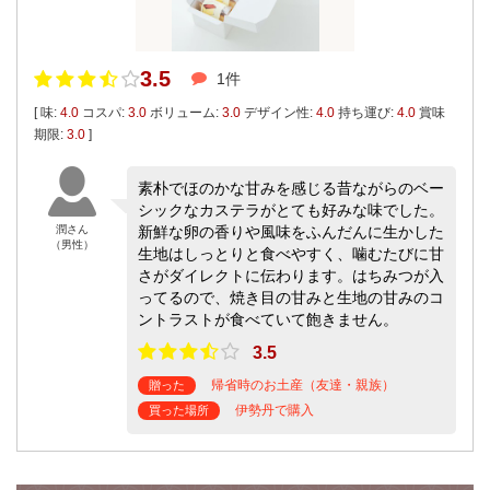
3.5
1件
[ 味:
4.0
コスパ:
3.0
ボリューム:
3.0
デザイン性:
4.0
持ち運び:
4.0
賞味
期限:
3.0
]
素朴でほのかな甘みを感じる昔ながらのベー
シックなカステラがとても好みな味でした。
潤さん
新鮮な卵の香りや風味をふんだんに生かした
（男性）
生地はしっとりと食べやすく、噛むたびに甘
さがダイレクトに伝わります。はちみつが入
ってるので、焼き目の甘みと生地の甘みのコ
ントラストが食べていて飽きません。
3.5
帰省時のお土産（友達・親族）
贈った
伊勢丹で購入
買った場所