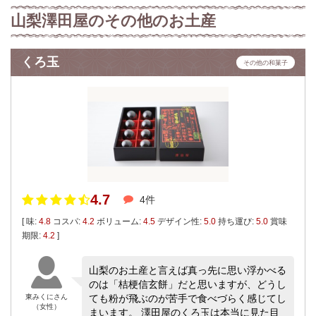
山梨澤田屋のその他のお土産
くろ玉
その他の和菓子
4.7
4件
[ 味:
4.8
コスパ:
4.2
ボリューム:
4.5
デザイン性:
5.0
持ち運び:
5.0
賞味
期限:
4.2
]
山梨のお土産と言えば真っ先に思い浮かべる
のは「桔梗信玄餅」だと思いますが、どうし
東みくにさん
ても粉が飛ぶのが苦手で食べづらく感じてし
（女性）
まいます。 澤田屋のくろ玉は本当に見た目