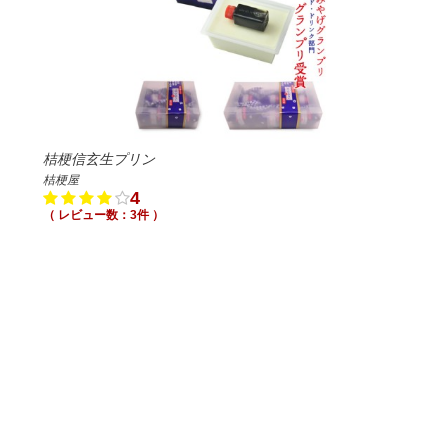
桔梗信玄生プリン
桔梗屋
4
（ レビュー数：3件 ）