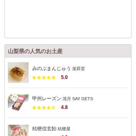
山梨県の人気のお土産
みのぶまんじゅう
栄昇堂
5.0
甲州レーズン
清月 SAY GETS
4.8
桔梗信玄飴
桔梗屋