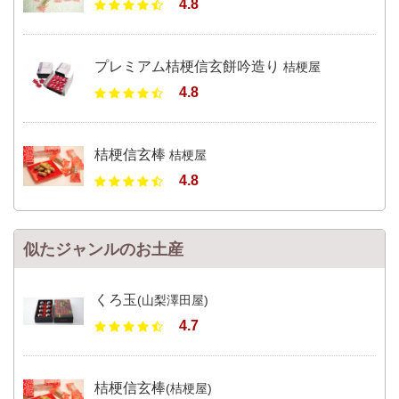
4.8
プレミアム桔梗信玄餅吟造り
桔梗屋
4.8
桔梗信玄棒
桔梗屋
4.8
似たジャンルのお土産
くろ玉
(山梨澤田屋)
4.7
桔梗信玄棒
(桔梗屋)