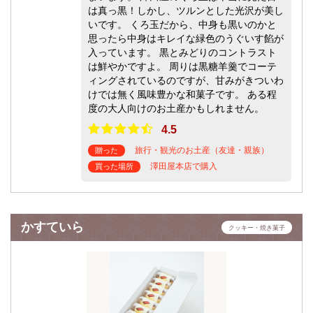
は真っ黒！しかし、ツルンとした光沢が美し
いです。 くろ玉だから、中身も黒いのかと
思ったら中身はキレイな緑色のうぐいす餡が
入っています。 黒とみどりのコントラスト
は鮮やかですよ。 周りは黒糖羊羹でコーテ
ィングされているのですが、甘みがきついわ
けでは無く風味豊かな和菓子です。 ある程
度の大人向けのお土産かもしれません。
4.5
旅行・観光のお土産（友達・親族）
贈った
澤田屋本店で購入
買った場所
かすていら
クッキー・焼き菓子