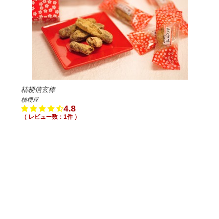
桔梗信玄棒
桔梗屋
4.8
（ レビュー数：1件 ）