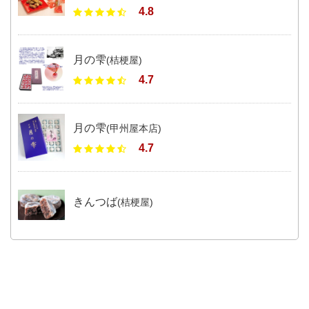
4.8
月の雫
(桔梗屋)
4.7
月の雫
(甲州屋本店)
4.7
きんつば
(桔梗屋)