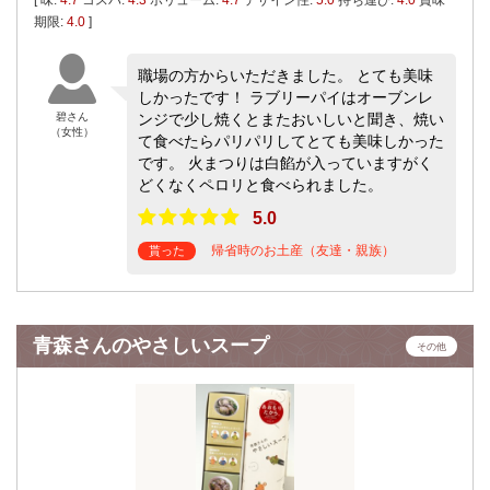
期限:
4.0
]
職場の方からいただきました。 とても美味
しかったです！ ラブリーパイはオーブンレ
碧さん
ンジで少し焼くとまたおいしいと聞き、焼い
（女性）
て食べたらパリパリしてとても美味しかった
です。 火まつりは白餡が入っていますがく
どくなくペロリと食べられました。
5.0
帰省時のお土産（友達・親族）
貰った
青森さんのやさしいスープ
その他