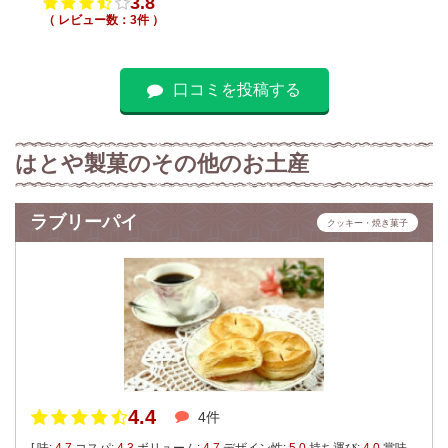
3.8
（ レビュー数：3件 ）
口コミを投稿する
はとや製菓のその他のお土産
ラブリーパイ
クッキー・焼き菓子
4.4
4件
[ 味:
4.7
コスパ:
4.3
ボリューム:
4.7
デザイン性:
5.0
持ち運び:
4.0
賞味