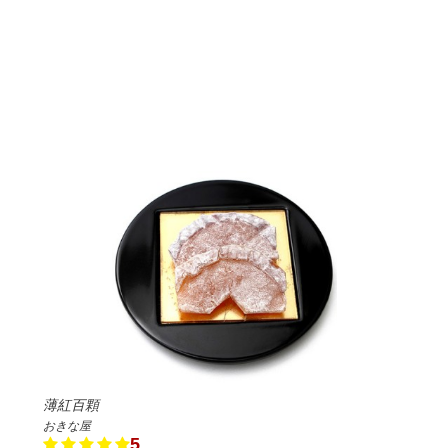
薄紅百顆
おきな屋
5