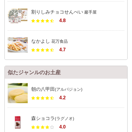
割りしみチョコせんべい
巖手屋
4.8
なかよし
花万食品
4.7
似たジャンルのお土産
朝の八甲田
(アルパジョン)
4.2
森ショコラ
(ラグノオ)
4.0