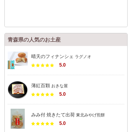
青森県の人気のお土産
晴天のフィナンシェ
ラグノオ
5.0
薄紅百顆
おきな屋
5.0
みみ付 焼きたて出荷
東北みやげ煎餅
5.0