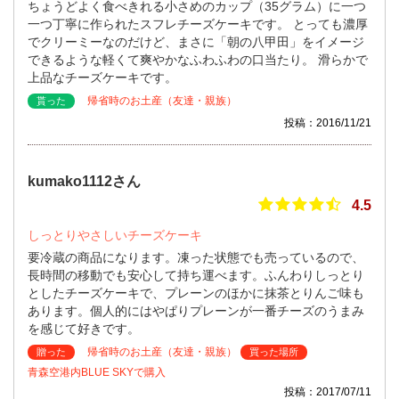
ちょうどよく食べきれる小さめのカップ（35グラム）に一つ
一つ丁寧に作られたスフレチーズケーキです。 とっても濃厚
でクリーミーなのだけど、まさに「朝の八甲田」をイメージ
できるような軽くて爽やかなふわふわの口当たり。 滑らかで
上品なチーズケーキです。
帰省時のお土産（友達・親族）
貰った
投稿：2016/11/21
kumako1112さん
4.5
しっとりやさしいチーズケーキ
要冷蔵の商品になります。凍った状態でも売っているので、
長時間の移動でも安心して持ち運べます。ふんわりしっとり
としたチーズケーキで、プレーンのほかに抹茶とりんご味も
あります。個人的にはやぱりプレーンが一番チーズのうまみ
を感じて好きです。
帰省時のお土産（友達・親族）
贈った
買った場所
青森空港内BLUE SKYで購入
投稿：2017/07/11