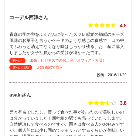
コーデル西澤さん
4.5
青森の字の卵をふんだんに使ったスフレ感覚の触感のチーズ
風味のお菓子と言うかケーキのような感じの食感で、口の中
でふわっと消えてなくなり味はしっかり残る、お土産に購入
しましたが女子社員からの受けが凄かったです。
出張・ビジネスでのお土産（オフィス・社員）
贈った
JR青森駅で購入
買った場所
投稿：2016/11/29
asakiさん
3.8
元々有名でしたし、貰って食べた事があったので美味しいの
は分かっていました！新幹線の駅でも売っていたりします。
自然解凍して食べるのですが、固さは食べる人のお好みです
が、個人的には少し固めでシャリっとするくらいが美味しい