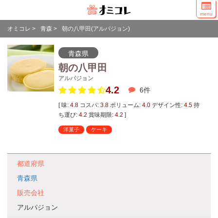
menu
オミコレ
>
青森
>
朝の八甲田(アルパジョン)
青森県
朝の八甲田
アルパジョン
4.2
6
件
[ 味:
4.8
コスパ:
3.8
ボリューム:
4.0
デザイン性:
4.5
持
ち運び:
4.2
賞味期限:
4.2
]
洋菓子
ケーキ
都道府県
青森県
販売会社
アルパジョン