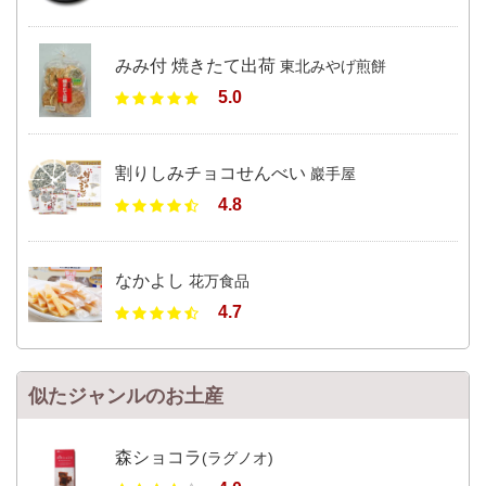
みみ付 焼きたて出荷
東北みやげ煎餅
5.0
割りしみチョコせんべい
巖手屋
4.8
なかよし
花万食品
4.7
似たジャンルのお土産
森ショコラ
(ラグノオ)