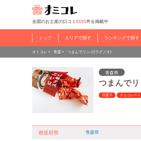
全国のお土産の口コミ
6191
件を掲載中
トップ
エリアで探す
ランキングで探す
オミコレ
>
青森
>
つまんでリンゴ(ラグノオ)
青森県
つまんで
洋菓子
チョコレート
青森県
都道府県