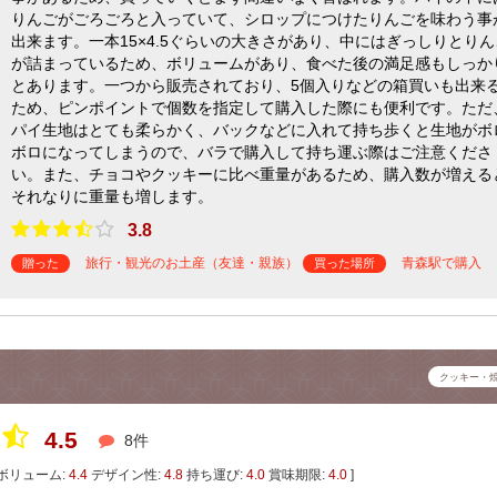
りんごがごろごろと入っていて、シロップにつけたりんごを味わう事
出来ます。一本15×4.5ぐらいの大きさがあり、中にはぎっしりとりん
が詰まっているため、ボリュームがあり、食べた後の満足感もしっか
とあります。一つから販売されており、5個入りなどの箱買いも出来
ため、ピンポイントで個数を指定して購入した際にも便利です。ただ
パイ生地はとても柔らかく、バックなどに入れて持ち歩くと生地がボ
ボロになってしまうので、バラで購入して持ち運ぶ際はご注意くださ
い。また、チョコやクッキーに比べ重量があるため、購入数が増える
それなりに重量も増します。
3.8
旅行・観光のお土産（友達・親族）
青森駅で購入
贈った
買った場所
クッキー・
4.5
8件
ボリューム:
4.4
デザイン性:
4.8
持ち運び:
4.0
賞味期限:
4.0
]