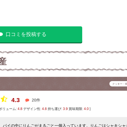
口コミを投稿する
産
クッキー・
4.3
20件
ボリューム:
4.8
デザイン性:
4.8
持ち運び:
3.9
賞味期限:
4.0
]
パイの中にりんごがまるごと一個入っています。りんごはシャキシャ