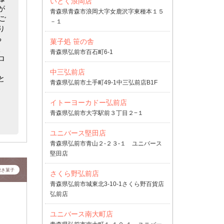
いとく浪岡店
が
青森県青森市浪岡大字女鹿沢字東種本１５
ご
－１
り
る
菓子処 笹の舎
、
青森県弘前市百石町6-1
ロ
中三弘前店
と
青森県弘前市土手町49-1中三弘前店B1F
イトーヨーカドー弘前店
青森県弘前市大字駅前３丁目２−１
ユニバース堅田店
青森県弘前市青山２-２３-１ ユニバース
堅田店
焼き菓子
さくら野弘前店
青森県弘前市城東北3-10-1さくら野百貨店
弘前店
ユニバース南大町店