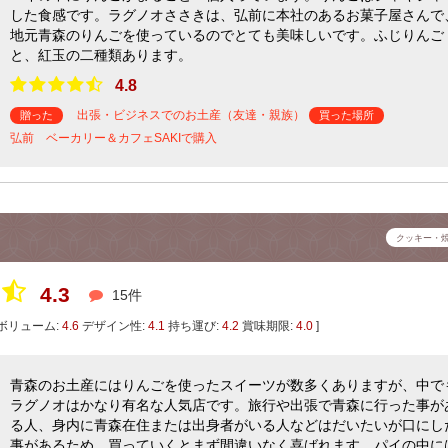
した食感です。ラグノオささきは、弘前に本社のあるお菓子屋さんで
地元青森のりんごを使っているのでとても美味しいです。ふじりんご
と、紅玉の二種類あります。
4.8
出張・ビジネスでのお土産（友達・親族）
贈った
買った場所
弘前 ベーカリー＆カフェSAKIで購入
クッキー・
4.3
15件
ボリューム:
4.6
デザイン性:
4.1
持ち運び:
4.2
賞味期限:
4.0
]
青森のお土産にはりんごを使ったスイーツが数多くありますが、中で
ラグノオはかなり有名な人気店です。旅行や出張で青森に行った事が
る人、身内に青森在住または出身者がいる人などはだいたいが口にし
事があるため、買っていくとまず間違いなく喜ばれます。パイの中に