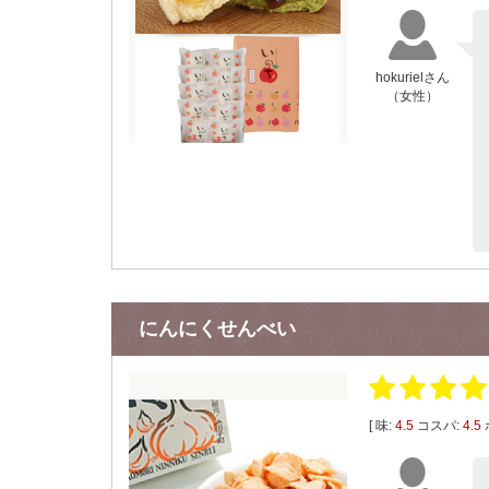
hokurielさん
（女性）
にんにくせんべい
[ 味:
4.5
コスパ:
4.5