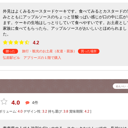
外見はよくみるカースタードケーキです。食べてみるとカスタードの
みとともにアップルソースのちょっと甘酸っぱい感じが口の中に広が
ます。ケーキの生地はしっとりしていて食べやすいです。お土産とし
家族に食べてもらったら、アップルソースがおいしいとほめられまし
た。
4.2
旅行・観光のお土産（友達・親族）
贈った
買った場所
弘前駅ビル アプリーズの１階で購入
せんべい
4.0
4件
ボリューム:
4.0
デザイン性:
3.2
持ち運び:
3.8
賞味期限:
4.2
]