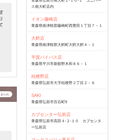
青森県弘前市南大町１-１０-１ ユニバー
ス南大町店内
甘
り
イオン藤崎店
て
青森県南津軽郡藤崎町西豊田１丁目７－１
大鰐店
青森県南津軽郡大鰐町大鰐大鰐４－１
平賀バイパス店
青森県平川市新館野木和８６－１
桔梗野店
青森県弘前市大字桔梗野２丁目２－６
SAKI
・あられ
青森県弘前市百石町9
カブセンター弘前店
青森県弘前市高田４-２-１０ カブセンタ
ー弘前店
マックスバリュ黒石店