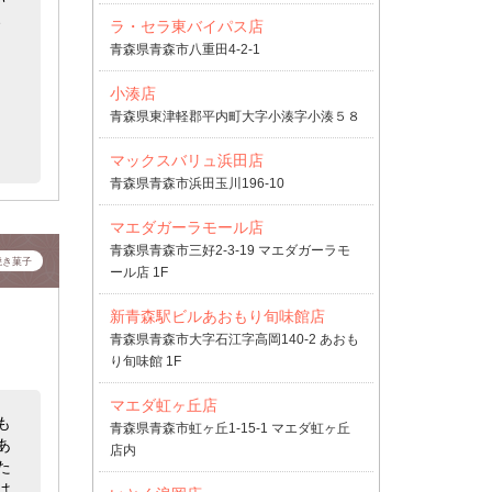
、
ラ・セラ東バイパス店
青森県青森市八重田4-2-1
小湊店
青森県東津軽郡平内町大字小湊字小湊５８
マックスバリュ浜田店
青森県青森市浜田玉川196-10
マエダガーラモール店
青森県青森市三好2-3-19 マエダガーラモ
焼き菓子
ール店 1F
新青森駅ビルあおもり旬味館店
青森県青森市大字石江字高岡140-2 あおも
り旬味館 1F
マエダ虹ヶ丘店
も
青森県青森市虹ヶ丘1-15-1 マエダ虹ヶ丘
あ
店内
た
は