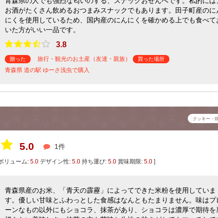
青森県の人でも強烈な匂いのする、スナックおせんべです。私的には
お酒がたくさん飲めるおつまみスナックでもあります。田子町産のに
にくを使用しているため、国内産のにんにくを確かめる上でも食べて
いた方がいい一品です。
3.8
旅行・観光のお土産（友達・親族）
贈った
買った場所
青森県 道の駅 ゆーさ浅虫で購入
クッキー・
5.0
1件
ボリューム:
5.0
デザイン性:
5.0
持ち運び:
5.0
賞味期限:
5.0
]
青森県産のお米、「青天の霹靂」によってできた米粉を使用していま
す。優しい甘味とふわっとした食感はなんともたまりません。味はプ
ーンなもの以外にもショコラ、抹茶があり、ショコラは濃厚で期待を