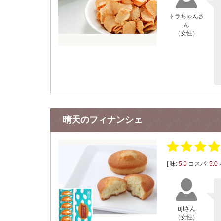
トラちゃんさ
ん
（女性）
晴天のフィナンシェ
[ 味:
5.0
コスパ:
5.0
ujiさん
（女性）