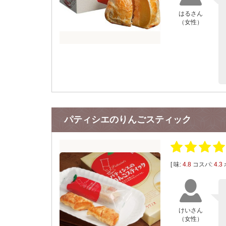
はるさん
（女性）
パティシエのりんごスティック
[ 味:
4.8
コスパ:
4.3
けいさん
（女性）