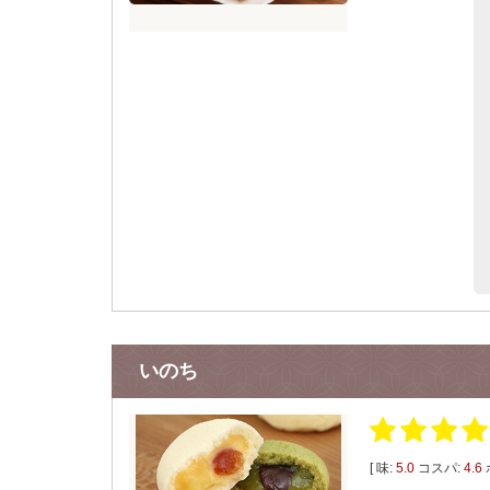
いのち
[ 味:
5.0
コスパ:
4.6