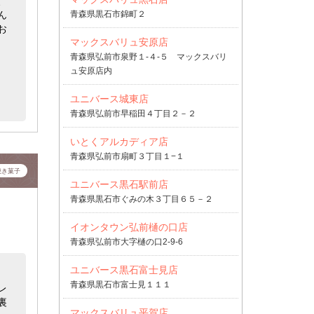
、
青森県黒石市錦町２
ん
お
マックスバリュ安原店
青森県弘前市泉野１-４-５ マックスバリ
ュ安原店内
ユニバース城東店
青森県弘前市早稲田４丁目２－２
いとくアルカディア店
青森県弘前市扇町３丁目１−１
焼き菓子
ユニバース黒石駅前店
青森県黒石市ぐみの木３丁目６５－２
イオンタウン弘前樋の口店
青森県弘前市大字樋の口2-9-6
ユニバース黒石富士見店
青森県黒石市富士見１１１
レ
裏
マックスバリュ平賀店