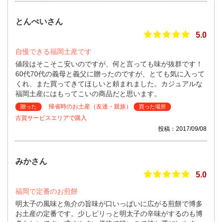
とんぺいさん
5.0
自慢できる福岡土産です
値段はそこそこ安いのですが、何と言っても味が抜群です！
60代70代の義母と義父に贈ったのですが、とても気に入って
くれ、また買ってきてほしいと頼まれました。カジュアルな
福岡土産にはもってこいの商品だと思います。
帰省時のお土産（友達・親族）
贈った
買った場所
古賀サービスエリアで購入
投稿：2017/09/08
みかさん
5.0
福岡で定番のお煎餅
明太子の風味と魚介の旨味が口いっぱいに広がる煎餅で博多
お土産の定番です。少しピリっと明太子の辛味がするのも博