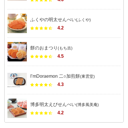
ふくやの明太せんべい
(ふくや)
4.2
餅のおまつり
(もち吉)
4.5
I’mDoraemon 二○加煎餅
(東雲堂)
4.3
博多明太えびせんべい
(博多風美庵)
4.2