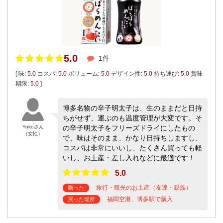
5.0
1件
[ 味:
5.0
コスパ:
5.0
ボリューム:
5.0
デザイン性:
5.0
持ち運び:
5.0
賞味
期限:
5.0
]
博多名物の辛子明太子は、生のままだと日持
ちがせず、運ぶのも温度管理が大変です。そ
Yokoさん
の辛子明太子をフリーズドライにしたもの
（女性）
で、味はそのまま、かなり日持ちしますし、
コスパは非常にいいし、たくさん買っても軽
いし、お土産・差し入れなどに最適です！
5.0
旅行・観光のお土産（友達・親族）
贈った
福岡空港、博多駅で購入
買った場所