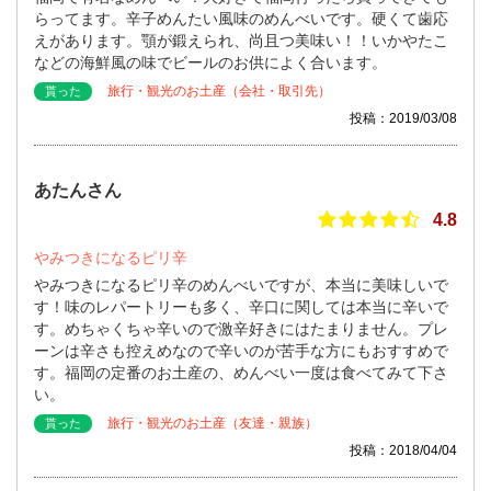
らってます。辛子めんたい風味のめんべいです。硬くて歯応
えがあります。顎が鍛えられ、尚且つ美味い！！いかやたこ
などの海鮮風の味でビールのお供によく合います。
旅行・観光のお土産（会社・取引先）
貰った
投稿：2019/03/08
あたんさん
4.8
やみつきになるピリ辛
やみつきになるピリ辛のめんべいですが、本当に美味しいで
す！味のレパートリーも多く、辛口に関しては本当に辛いで
す。めちゃくちゃ辛いので激辛好きにはたまりません。プレ
ーンは辛さも控えめなので辛いのが苦手な方にもおすすめで
す。福岡の定番のお土産の、めんべい一度は食べてみて下さ
い。
旅行・観光のお土産（友達・親族）
貰った
投稿：2018/04/04