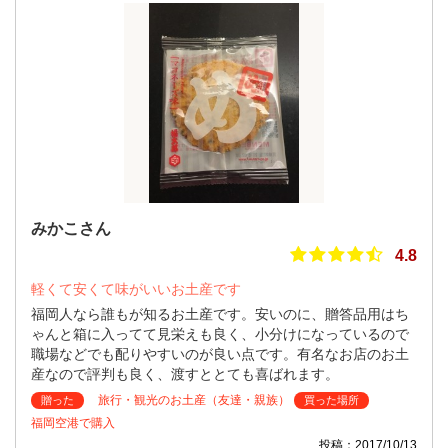
みかこさん
4.8
軽くて安くて味がいいお土産です
福岡人なら誰もが知るお土産です。安いのに、贈答品用はち
ゃんと箱に入ってて見栄えも良く、小分けになっているので
職場などでも配りやすいのが良い点です。有名なお店のお土
産なので評判も良く、渡すととても喜ばれます。
旅行・観光のお土産（友達・親族）
贈った
買った場所
福岡空港で購入
投稿：2017/10/13