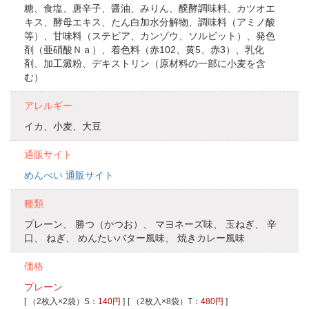
糖、食塩、唐辛子、醤油、みりん、醗酵調味料、カツオエ
キス、酵母エキス、たん白加水分解物、調味料（アミノ酸
等）、甘味料（ステビア、カンゾウ、ソルビット）、発色
剤（亜硝酸Ｎａ）、着色料（赤102、黄5、赤3）、乳化
剤、加工澱粉、デキストリン（原材料の一部に小麦を含
む）
アレルギー
イカ、小麦、大豆
通販サイト
めんべい 通販サイト
種類
プレーン、 勝つ（かつお）、 マヨネーズ味、 玉ねぎ、 辛
口、 ねぎ、 めんたいバター風味、 焼きカレー風味
価格
プレーン
[ （2枚入×2袋）S：
140円
]
[ （2枚入×8袋）T：
480円
]