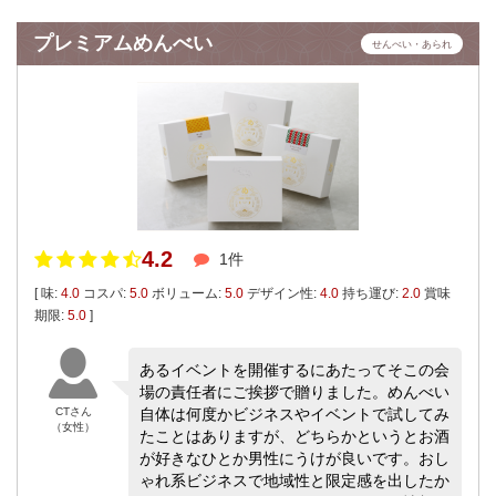
プレミアムめんべい
せんべい・あられ
4.2
1件
[ 味:
4.0
コスパ:
5.0
ボリューム:
5.0
デザイン性:
4.0
持ち運び:
2.0
賞味
期限:
5.0
]
あるイベントを開催するにあたってそこの会
場の責任者にご挨拶で贈りました。めんべい
CTさん
自体は何度かビジネスやイベントで試してみ
（女性）
たことはありますが、どちらかというとお酒
が好きなひとか男性にうけが良いです。おし
ゃれ系ビジネスで地域性と限定感を出したか