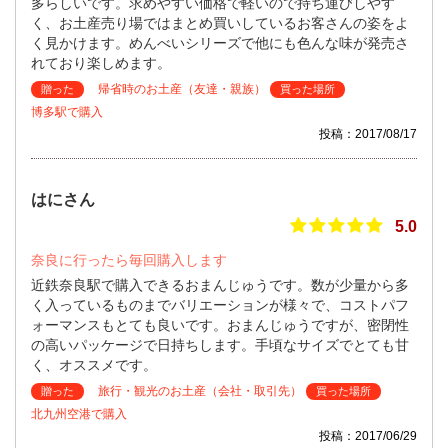
多らしいです。求めやすい価格で軽いので持ち運びしやす
く、お土産売り場ではまとめ買いしているお客さんの姿をよ
く見かけます。めんべいシリーズで他にも色んな味が発売さ
れており楽しめます。
帰省時のお土産（友達・親族）
贈った
買った場所
博多駅で購入
投稿：2017/08/17
はにさん
5.0
奈良に行ったら毎回購入します
近鉄奈良駅で購入できるおまんじゅうです。数が少量から多
く入っているものまでバリエーションが様々で、コストパフ
ォーマンスもとても良いです。おまんじゅうですが、密閉性
の高いパッケージで日持ちします。手頃なサイズでとても甘
く、オススメです。
旅行・観光のお土産（会社・取引先）
贈った
買った場所
北九州空港で購入
投稿：2017/06/29