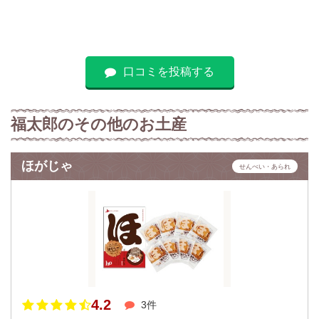
口コミを投稿する
福太郎のその他のお土産
ほがじゃ
せんべい・あられ
4.2
3件