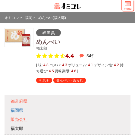
menu
オミコレ
>
福岡
>
めんべい(福太郎)
福岡県
めんべい
福太郎
4.4
54
件
[ 味:
4.8
コスパ:
4.3
ボリューム:
4.1
デザイン性:
4.2
持
ち運び:
4.5
賞味期限:
4.6
]
和菓子
せんべい・あられ
都道府県
福岡県
販売会社
福太郎