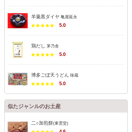
羊羹黒ダイヤ
亀屋延永
5.0
鶏だし
茅乃舎
5.0
博多ごぼ天うどん
味蔵
5.0
似たジャンルのお土産
二○加煎餅
(東雲堂)
4.6