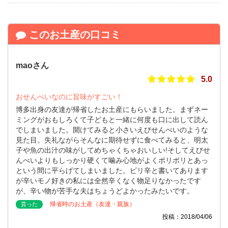
このお土産の口コミ
maoさん
5.0
おせんべいなのに旨味がすごい！
博多出身の友達が帰省したお土産にもらいました。まずネー
ミングがおもしろくて子どもと一緒に何度も口に出して読ん
でしまいました。開けてみると小さいえびせんべいのような
見た目。失礼ながらそんなに期待せずに食べてみると、明太
子や魚の出汁の味がしてめちゃくちゃおいしい!そしてえびせ
んべいよりもしっかり硬くて噛み心地がよくポリポリとあっ
という間に平らげてしまいました。ピリ辛と書いてあります
が辛いモノ好きの私には全然辛くなく物足りなかったです
が、辛い物が苦手な夫はちょうどよかったみたいです。
帰省時のお土産（友達・親族）
貰った
投稿：2018/04/06