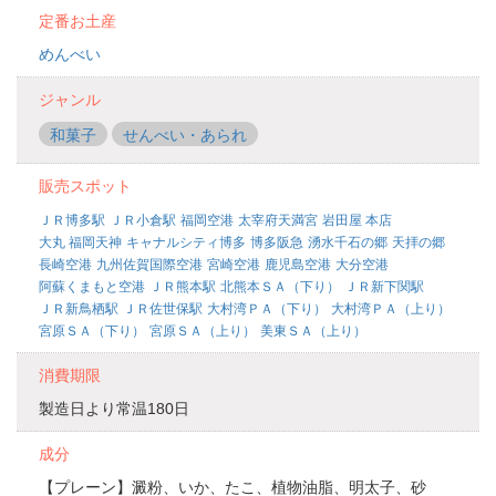
定番お土産
めんべい
ジャンル
和菓子
せんべい・あられ
販売スポット
ＪＲ博多駅
ＪＲ小倉駅
福岡空港
太宰府天満宮
岩田屋 本店
大丸 福岡天神
キャナルシティ博多
博多阪急
湧水千石の郷
天拝の郷
長崎空港
九州佐賀国際空港
宮崎空港
鹿児島空港
大分空港
阿蘇くまもと空港
ＪＲ熊本駅
北熊本ＳＡ（下り）
ＪＲ新下関駅
ＪＲ新鳥栖駅
ＪＲ佐世保駅
大村湾ＰＡ（下り）
大村湾ＰＡ（上り）
宮原ＳＡ（下り）
宮原ＳＡ（上り）
美東ＳＡ（上り）
消費期限
製造日より常温180日
成分
【プレーン】澱粉、いか、たこ、植物油脂、明太子、砂