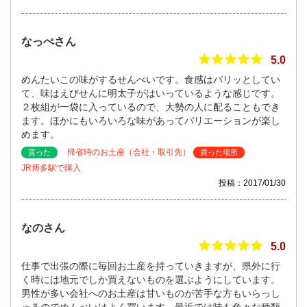
なっぺさん
5.0
めんたいこの味がするせんべいです。食感はパリッとしてい
て、味はえびせんに明太子がはいっているような感じです。
２枚組が一袋に入っているので、大勢の人に配ることもでき
ます。ほかにもいろいろな味があってバリエーションが楽し
めます。
帰省時のお土産（会社・取引先）
貰った
買った場所
JR博多駅で購入
投稿：2017/01/30
なのさん
5.0
仕事で出張の際に毎回お土産を持っていきますが、県外に行
く時には地元でしか買えないものを選ぶようにしています。
男性が多い会社へのお土産は甘いものが苦手な方もいらっし