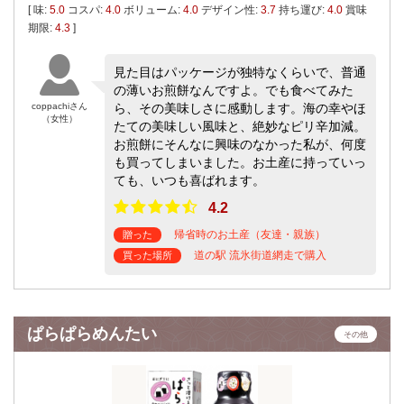
[ 味:
5.0
コスパ:
4.0
ボリューム:
4.0
デザイン性:
3.7
持ち運び:
4.0
賞味
期限:
4.3
]
見た目はパッケージが独特なくらいで、普通
の薄いお煎餅なんですよ。でも食べてみた
coppachiさん
ら、その美味しさに感動します。海の幸やほ
（女性）
たての美味しい風味と、絶妙なピリ辛加減。
お煎餅にそんなに興味のなかった私が、何度
も買ってしまいました。お土産に持っていっ
ても、いつも喜ばれます。
4.2
帰省時のお土産（友達・親族）
贈った
道の駅 流氷街道網走で購入
買った場所
ぱらぱらめんたい
その他