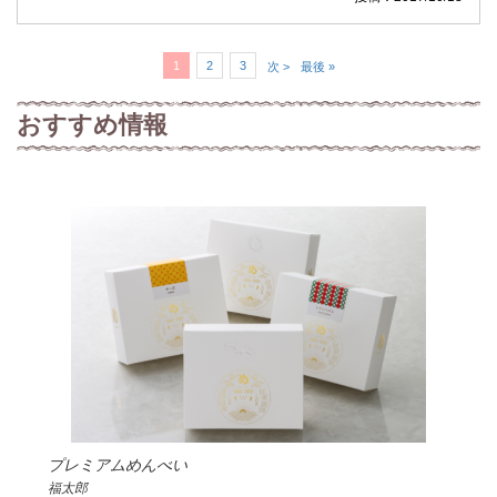
1
2
3
次 >
最後 »
おすすめ情報
プレミアムめんべい
福太郎