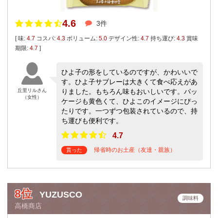
4.6
3件
[ 味:
4.7
コスパ:
4.3
ボリューム:
5.0
デザイン性:
4.7
持ち運び:
4.3
賞味
期限:
4.7
]
ひよ子の形をしているのですが、かわいいで
す。ひよ子サブレーは大きくて食べ応えがあ
丘里リルさん
りました。もちろん味もおいしいです。パッ
（女性）
ケージも黄色くて、ひよこのイメージにぴっ
たりです。一つずつ包装されているので、持
ち運びも便利です。
4.7
帰省時のお土産（友達・親族）
貰った
8位
YUZUSCO
調味料
高橋商店