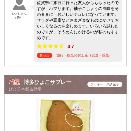
佐賀県に旅行に行った友人からもらったので
すが、ハマります。柚子こしょうの風味をそ
ひとしさん
のままに、おいしいジュレになっています。
（男性）
サラダや豆腐などさまざまなものにかけてお
いしくなるのを楽しめます。いろいろ試した
のですが、そうめんにかけるのが私のおすす
めです。
4.7
旅行・観光のお土産（友達・親族）
貰った
7位
博多ひよこサブレー
クッキー・焼き菓子
ひよ子本舗吉野堂