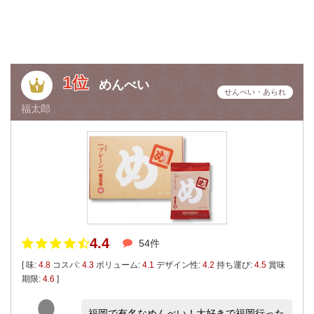
1位
めんべい
せんべい・あられ
福太郎
4.4
54件
[ 味:
4.8
コスパ:
4.3
ボリューム:
4.1
デザイン性:
4.2
持ち運び:
4.5
賞味
期限:
4.6
]
福岡で有名なめんべい！大好きで福岡行った