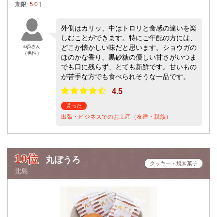
期限:
5.0
]
外側はカリッ、中はトロリと食感の違いを楽
しむことができます。特にご年配の方には、
srj5さん
どこか懐かしい味だと思います。ショウガの
（男性）
ほのかな香り、黒砂糖の優しい甘さがいつま
でも口に残らず、とても新鮮です。甘いもの
が苦手な方でも食べられそうな一品です。
4.5
貰った
出張・ビジネスでのお土産（友達・親族）
10位
丸ぼうろ
クッキー・焼き菓子
北島