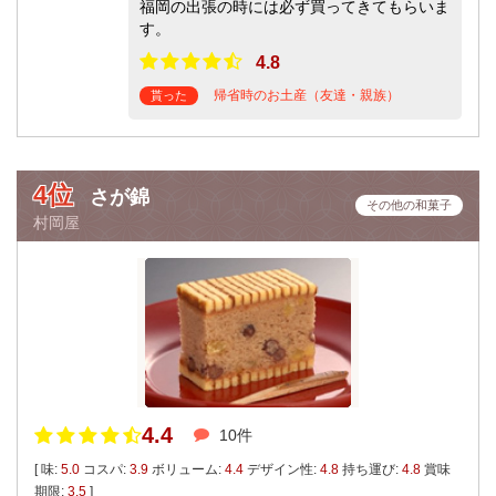
福岡の出張の時には必ず買ってきてもらいま
す。
4.8
帰省時のお土産（友達・親族）
貰った
4位
さが錦
その他の和菓子
村岡屋
4.4
10件
[ 味:
5.0
コスパ:
3.9
ボリューム:
4.4
デザイン性:
4.8
持ち運び:
4.8
賞味
期限:
3.5
]