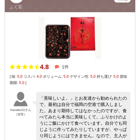
ふく富
4.8
1件
[ 味:
5.0
コスパ:
4.0
ボリューム:
5.0
デザイン性:
5.0
持ち運び:
5.0
賞味
期限:
5.0
]
「美味しいよ。」とお友達から勧められたの
で、最初は自分で福岡の空港で購入しまし
hanako22さん
た。あまり期待してはなかったのですが、食
（女性）
べてみたら本当に美味しくて。ふりかけのよ
うにご飯にかけて食べています。自分でも同
じように作ってみたりしていますが、やっぱ
り同じようにはできません。なので、主人が