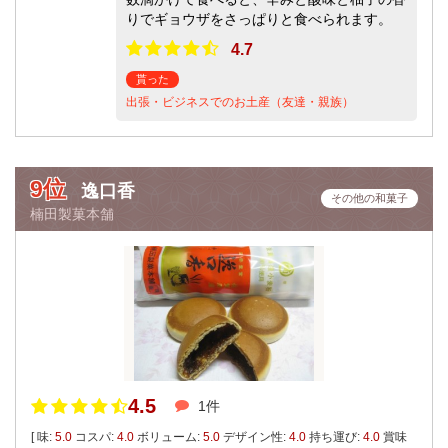
りでギョウザをさっぱりと食べられます。
4.7
貰った
出張・ビジネスでのお土産（友達・親族）
9位
逸口香
その他の和菓子
楠田製菓本舗
4.5
1件
[ 味:
5.0
コスパ:
4.0
ボリューム:
5.0
デザイン性:
4.0
持ち運び:
4.0
賞味