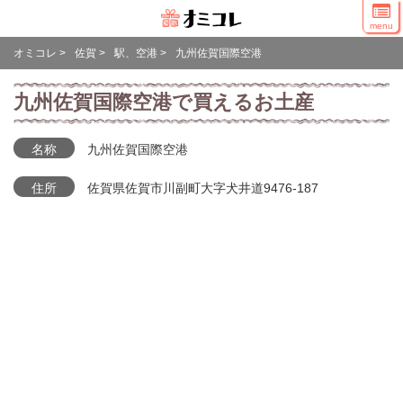
menu
オミコレ
>
佐賀
>
駅、空港
>
九州佐賀国際空港
九州佐賀国際空港で買えるお土産
名称
九州佐賀国際空港
住所
佐賀県佐賀市川副町大字犬井道9476-187