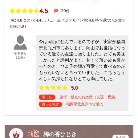
4.5
20件
[ 味:
4.8
コスパ:
4.4
ボリューム:
4.3
デザイン性:
4.8
持ち運び:
4.5
賞味
期限:
4.0
]
今は岡山に住んでいるのですが、実家が福岡
県北九州市にあります。岡山でお世話になっ
翡翠さん
ている近くの友達に贈りました。とても美味
（女性）
しかったと評判がよく、甘くて薄い皮も良か
ったのと、ひよ子の顔が可愛くて食べるのが
もったいないと言っていました。こちらもう
れしい気持ちになりとても満足でした。
5.0
旅行・観光のお土産（友達・親族）
贈った
福岡県北九州市で購入
買った場所
3位
梅の香ひじき
その他