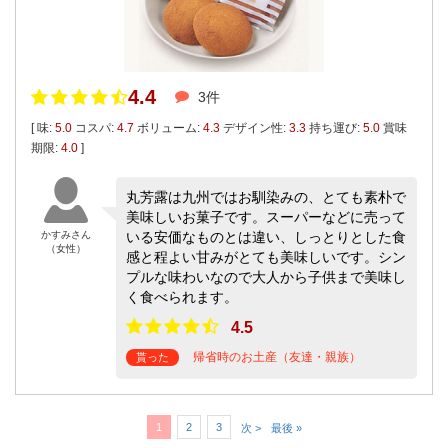
4.4
3件
[ 味:
5.0
コスパ:
4.7
ボリューム:
4.3
デザイン性:
3.3
持ち運び:
5.0
賞味
期限:
4.0
]
丸芳露は九州ではお馴染みの、とても素朴で
美味しいお菓子です。スーパーなどに売って
かすみさん
いる安価なものとは違い、しっとりとした食
（女性）
感と程よい甘みがとても美味しいです。シン
プルな味わいなので大人から子供まで美味し
く食べられます。
4.5
帰省時のお土産（友達・親族）
貰った
1
2
3
次 >
最後 »