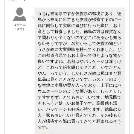
うちは福岡県ですが佐賀県の県境にあり、徳
島から福岡に出てきた友達が帰省するのに一
よぴさん
緒に同行して実家に遊びに行った際に、お土
（女性）
産として持参しました。徳島の方は佐賀なん
て関わりが全くないのでどこにあるかも知ら
ないそうですが、名前からして佐賀の物とい
うさが錦に大変興味を持ってくれました。ど
この都道府県でもお土産って似たような物が
多いですよね。名前はやパッケージは違うけ
ど、これって信玄餅じゃ？これ、かすたどん
やん、っていう。しかしさが錦は私はまだ類
似品は見たことがないです。カステラのよう
な生地に小豆や栗が入っており、上下にはバ
ウムクーヘンのような層があり、しっとりし
て甘すぎず、とてもおいしいです。地元民で
ももらうと嬉しいお菓子です。高級感も漂
い、パッケージも好感が持てます。徳島の友
人一家もおいしいと喜んでくれ、その後も友
人が帰省する際は買ってきてと頼まれるそう
です。