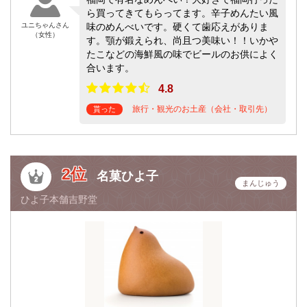
ら買ってきてもらってます。辛子めんたい風
ユニちゃんさん
味のめんべいです。硬くて歯応えがありま
（女性）
す。顎が鍛えられ、尚且つ美味い！！いかや
たこなどの海鮮風の味でビールのお供によく
合います。
4.8
旅行・観光のお土産（会社・取引先）
貰った
2位
名菓ひよ子
まんじゅう
ひよ子本舗吉野堂