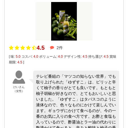
4.5
2件
[ 味:
5.0
コスパ:
4.0
ボリューム:
4.0
デザイン性:
4.5
持ち運び:
4.5
賞味
期限:
4.5
]
テレビ番組の「マツコの知らない世界」でも
取り上げられた「ゆずすこ」は、ピリッと辛
けいさん
くて柚子の香りがとても良いです。もともと
（女性）
柚子胡椒が好きなので、とてもおいしいと思
いました。「ゆずすこ」はタバスコのように
液体なので、色々なものにかけて楽しんでい
ます。ギョウザにかけて食べるのが、今の一
番のお気に入りの食べ方です。お酢と食塩も
入っているので、酢醤油とラー油の代わりに
数滴かけて食べると、辛みと酸味と柚子の香