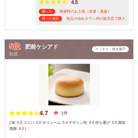
4.5
帰省時のお土産（友達・親族）
贈った
地元のゆめタウン内の販売店で購入
買った場所
5位
肥前ケシアド
クッキー・焼き菓子
鶴屋
4.7
1件
[ 味:
5.0
コスパ:
5.0
ボリューム:
5.0
デザイン性:
4.0
持ち運び:
5.0
賞味
期限:
4.0
]