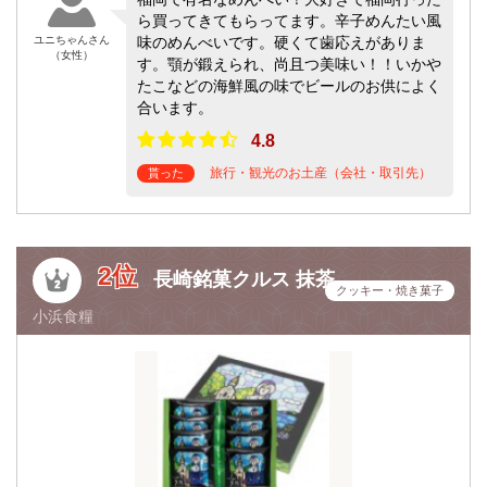
ら買ってきてもらってます。辛子めんたい風
ユニちゃんさん
味のめんべいです。硬くて歯応えがありま
（女性）
す。顎が鍛えられ、尚且つ美味い！！いかや
たこなどの海鮮風の味でビールのお供によく
合います。
4.8
旅行・観光のお土産（会社・取引先）
貰った
2位
長崎銘菓クルス 抹茶
クッキー・焼き菓子
小浜食糧