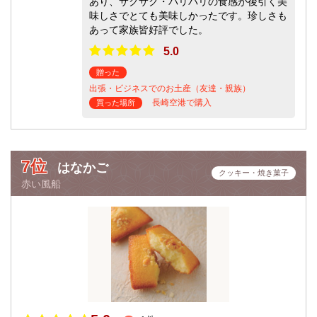
あり、サクサク・パリパリの食感が後引く美
味しさでとても美味しかったです。珍しさも
あって家族皆好評でした。
5.0
贈った
出張・ビジネスでのお土産（友達・親族）
長崎空港で購入
買った場所
7位
はなかご
クッキー・焼き菓子
赤い風船