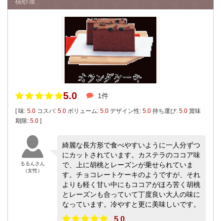
福砂屋
5.0
1件
[ 味:
5.0
コスパ:
5.0
ボリューム:
5.0
デザイン性:
5.0
持ち運び:
5.0
賞味
期限:
5.0
]
綺麗な長方形で食べやすいように一人分ずつ
にカットされています。カステラのココア味
るるんさん
で、上に胡桃とレーズンが乗せられていま
（女性）
す。チョコレートケーキのようですが、それ
よりも軽く甘い中にもココアがほろ苦く胡桃
とレーズンも合っていて丁度良い大人の味に
なっています。冷やすと更に美味しいです。
5.0