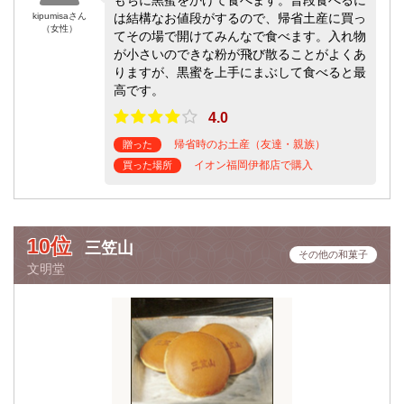
kipumisaさん
は結構なお値段がするので、帰省土産に買っ
（女性）
てその場で開けてみんなで食べます。入れ物
が小さいのできな粉が飛び散ることがよくあ
りますが、黒蜜を上手にまぶして食べると最
高です。
4.0
帰省時のお土産（友達・親族）
贈った
イオン福岡伊都店で購入
買った場所
10位
三笠山
その他の和菓子
文明堂