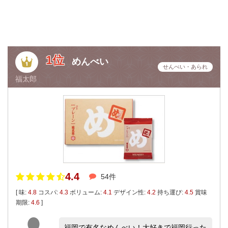
1位
めんべい
せんべい・あられ
福太郎
4.4
54件
[ 味:
4.8
コスパ:
4.3
ボリューム:
4.1
デザイン性:
4.2
持ち運び:
4.5
賞味
期限:
4.6
]
福岡で有名なめんべい！大好きで福岡行った