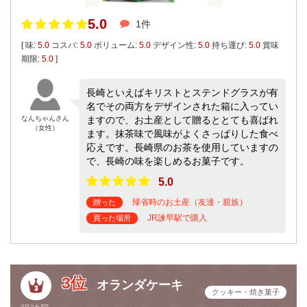
5.0
1件
[ 味:
5.0
コスパ:
5.0
ボリューム:
5.0
デザイン性:
5.0
持ち運び:
5.0
賞味
期限:
5.0
]
長崎といえばキリストとステンドグラスが有
名でその両方をデザインされた箱に入ってい
なんちゃんさん
ますので、お土産として贈るととても喜ばれ
（女性）
ます。抹茶味で風味がよくさっぱりした食べ
応えです。長崎県のお茶を使用していますの
で、長崎の味を楽しめるお菓子です。
5.0
帰省時のお土産（友達・親族）
贈った
JR諫早駅で購入
買った場所
3位
オランダケーキ
クッキー・焼き菓子