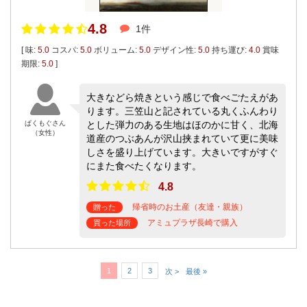
4.8
1件
[ 味:
5.0
コスパ:
5.0
ボリューム:
5.0
デザイン性:
5.0
持ち運び:
4.0
賞味
期限:
5.0
]
大きなどら焼きという感じで食べごたえがあ
ります。三笠山と記されている丸くふんわり
ぱくもぐさん
とした弾力のある生地はほのかに甘く、北海
（女性）
道産のつぶあんが沢山挟まれていて更に美味
しさを盛り上げています。大きいですがすぐ
にまた食べたくなります。
4.8
帰省時のお土産（友達・親族）
贈った
アミュプラザ長崎で購入
買った場所
1
2
3
次 >
最後 »