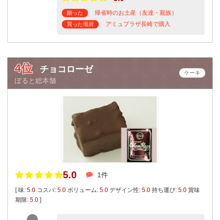
帰省時のお土産（友達・親族）
贈った
アミュプラザ長崎で購入
買った場所
4位
チョコローゼ
ケーキ
ぽると総本舗
5.0
1件
[ 味:
5.0
コスパ:
5.0
ボリューム:
5.0
デザイン性:
5.0
持ち運び:
5.0
賞味
期限:
5.0
]