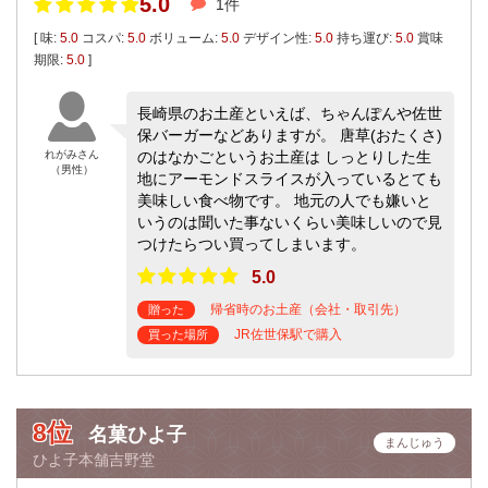
5.0
1件
[ 味:
5.0
コスパ:
5.0
ボリューム:
5.0
デザイン性:
5.0
持ち運び:
5.0
賞味
期限:
5.0
]
長崎県のお土産といえば、ちゃんぽんや佐世
保バーガーなどありますが。 唐草(おたくさ)
れがみさん
のはなかごというお土産は しっとりした生
（男性）
地にアーモンドスライスが入っているとても
美味しい食べ物です。 地元の人でも嫌いと
いうのは聞いた事ないくらい美味しいので見
つけたらつい買ってしまいます。
5.0
帰省時のお土産（会社・取引先）
贈った
JR佐世保駅で購入
買った場所
8位
名菓ひよ子
まんじゅう
ひよ子本舗吉野堂