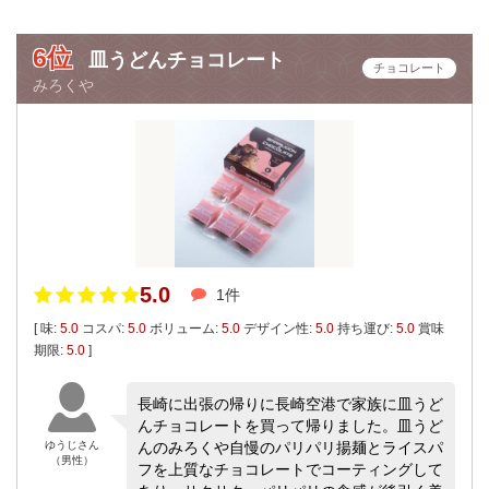
6位
皿うどんチョコレート
チョコレート
みろくや
5.0
1件
[ 味:
5.0
コスパ:
5.0
ボリューム:
5.0
デザイン性:
5.0
持ち運び:
5.0
賞味
期限:
5.0
]
長崎に出張の帰りに長崎空港で家族に皿うど
んチョコレートを買って帰りました。皿うど
ゆうじさん
んのみろくや自慢のパリパリ揚麺とライスパ
（男性）
フを上質なチョコレートでコーティングして