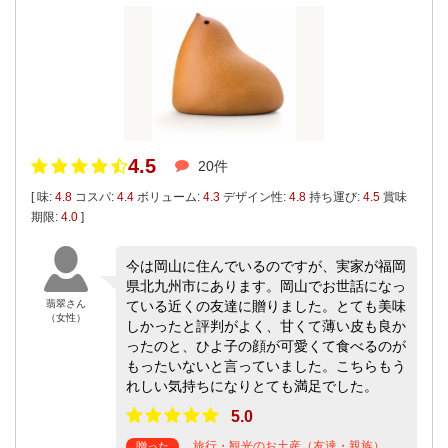
4.5
20件
[ 味:
4.8
コスパ:
4.4
ボリューム:
4.3
デザイン性:
4.8
持ち運び:
4.5
賞味
期限:
4.0
]
今は岡山に住んでいるのですが、実家が福岡
県北九州市にあります。岡山でお世話になっ
翡翠さん
ている近くの友達に贈りました。とても美味
（女性）
しかったと評判がよく、甘くて薄い皮も良か
ったのと、ひよ子の顔が可愛くて食べるのが
もったいないと言っていました。こちらもう
れしい気持ちになりとても満足でした。
5.0
旅行・観光のお土産（友達・親族）
贈った