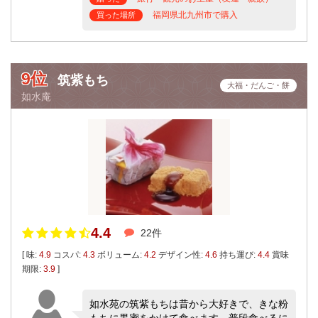
福岡県北九州市で購入
買った場所
9位
筑紫もち
大福・だんご・餅
如水庵
4.4
22件
[ 味:
4.9
コスパ:
4.3
ボリューム:
4.2
デザイン性:
4.6
持ち運び:
4.4
賞味
期限:
3.9
]
如水苑の筑紫もちは昔から大好きで、きな粉
もちに黒蜜をかけて食べます。普段食べるに