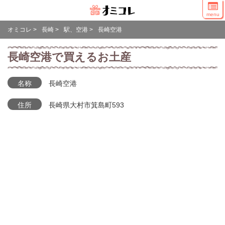
menu
オミコレ
>
長崎
>
駅、空港
>
長崎空港
長崎空港で買えるお土産
名称
長崎空港
住所
長崎県大村市箕島町593