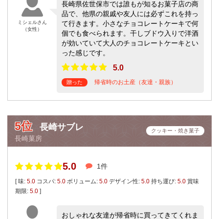
長崎県佐世保市では誰もが知るお菓子店の商
品で、他県の親戚や友人には必ずこれを持っ
ミシェルさん
て行きます。小さなチョコレートケーキで何
（女性）
個でも食べられます。干しブドウ入りで洋酒
が効いていて大人のチョコレートケーキとい
った感じです。
5.0
帰省時のお土産（友達・親族）
贈った
5位
長崎サブレ
クッキー・焼き菓子
長崎菓房
5.0
1件
[ 味:
5.0
コスパ:
5.0
ボリューム:
5.0
デザイン性:
5.0
持ち運び:
5.0
賞味
期限:
5.0
]
おしゃれな友達が帰省時に買ってきてくれま