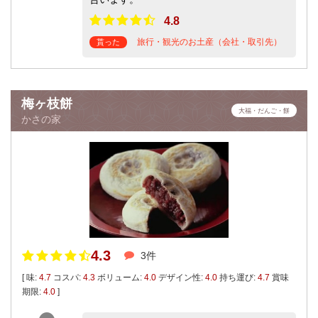
4.8
旅行・観光のお土産（会社・取引先）
貰った
梅ヶ枝餅
大福・だんご・餅
かさの家
4.3
3件
[ 味:
4.7
コスパ:
4.3
ボリューム:
4.0
デザイン性:
4.0
持ち運び:
4.7
賞味
期限:
4.0
]