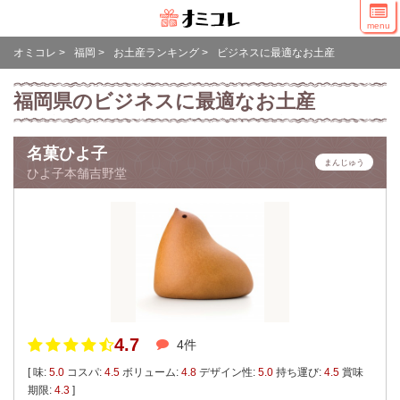
menu
オミコレ
>
福岡
>
お土産ランキング
>
ビジネスに最適なお土産
福岡県のビジネスに最適なお土産
名菓ひよ子
まんじゅう
ひよ子本舗吉野堂
4.7
4件
[ 味:
5.0
コスパ:
4.5
ボリューム:
4.8
デザイン性:
5.0
持ち運び:
4.5
賞味
期限:
4.3
]