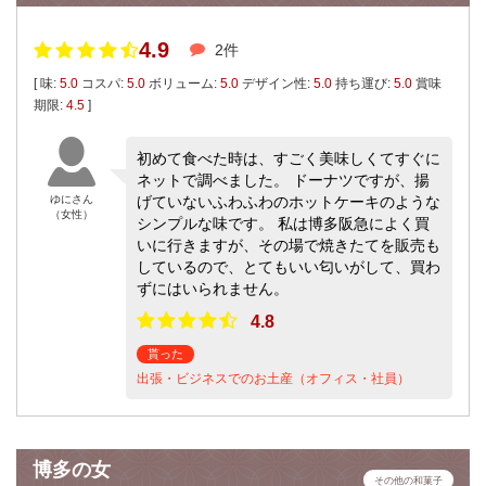
4.9
2件
[ 味:
5.0
コスパ:
5.0
ボリューム:
5.0
デザイン性:
5.0
持ち運び:
5.0
賞味
期限:
4.5
]
初めて食べた時は、すごく美味しくてすぐに
ネットで調べました。 ドーナツですが、揚
ゆにさん
げていないふわふわのホットケーキのような
（女性）
シンプルな味です。 私は博多阪急によく買
いに行きますが、その場で焼きたてを販売も
しているので、とてもいい匂いがして、買わ
ずにはいられません。
4.8
貰った
出張・ビジネスでのお土産（オフィス・社員）
博多の女
その他の和菓子