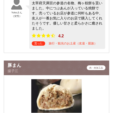
太宰府天満宮の参道の名物、梅ヶ枝餅を貰い
ました。中につぶあんが入っている焼餅で
Yokoさん
す。売っているお店が参道に何軒もある中、
（女性）
友人が一番お気に入りのお店で購入してくれ
たそうです。優しい甘さと柔らかさに癒され
ました。
4.2
旅行・観光のお土産（友達・親族）
貰った
豚まん
肉・肉加工品
揚子江