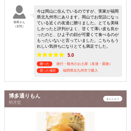
今は岡山に住んでいるのですが、実家が福岡
県北九州市にあります。岡山でお世話になっ
翡翠さん
ている近くの友達に贈りました。とても美味
（女性）
しかったと評判がよく、甘くて薄い皮も良か
ったのと、ひよ子の顔が可愛くて食べるのが
もったいないと言っていました。こちらもう
れしい気持ちになりとても満足でした。
5.0
旅行・観光のお土産（友達・親族）
贈った
福岡県北九州市で購入
買った場所
博多通りもん
まんじゅう
明月堂