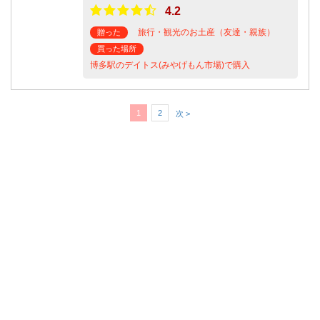
4.2
旅行・観光のお土産（友達・親族）
贈った
買った場所
博多駅のデイトス(みやげもん市場)で購入
1
2
次 >