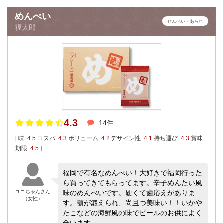
めんべい
せんべい・あられ
福太郎
4.3
14件
[ 味:
4.5
コスパ:
4.3
ボリューム:
4.2
デザイン性:
4.1
持ち運び:
4.3
賞味
期限:
4.5
]
福岡で有名なめんべい！大好きで福岡行った
ら買ってきてもらってます。辛子めんたい風
ユニちゃんさん
味のめんべいです。硬くて歯応えがありま
（女性）
す。顎が鍛えられ、尚且つ美味い！！いかや
たこなどの海鮮風の味でビールのお供によく
合います。