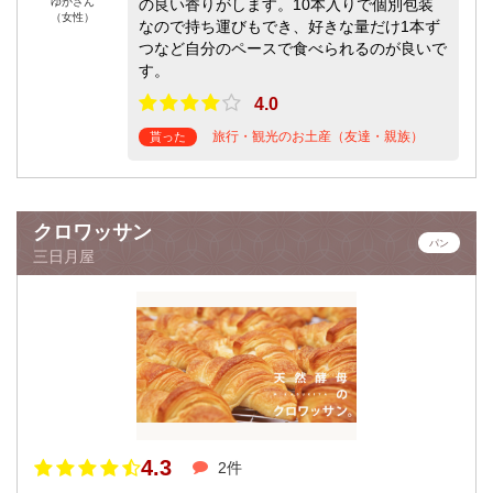
ゆかさん
の良い香りがします。10本入りで個別包装
（女性）
なので持ち運びもでき、好きな量だけ1本ず
つなど自分のペースで食べられるのが良いで
す。
4.0
旅行・観光のお土産（友達・親族）
貰った
クロワッサン
パン
三日月屋
4.3
2件