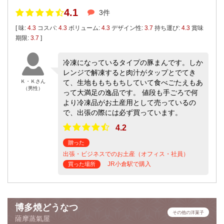
4.1
3件
[ 味:
4.3
コスパ:
4.3
ボリューム:
4.3
デザイン性:
3.7
持ち運び:
4.3
賞味
期限:
3.7
]
冷凍になっているタイプの豚まんです。しか
レンジで解凍すると肉汁がタップとでてき
Ｋ・Ｋさん
て、生地ももちもちしていて食べごたえもあ
（男性）
って大満足の逸品です。 値段も手ごろで何
より冷凍品がお土産用として売っているの
で、出張の際には必ず買っています。
4.2
贈った
出張・ビジネスでのお土産（オフィス・社員）
JR小倉駅で購入
買った場所
博多焼どうなつ
その他の洋菓子
薩摩蒸氣屋