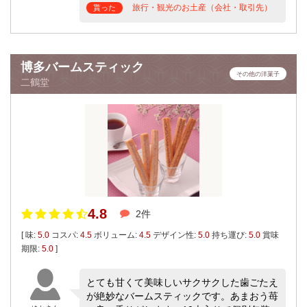
旅行・観光のお土産（会社・取引先）
貰った
博多バームスティック
その他の洋菓子
二鶴堂
4.8
2件
[ 味:
5.0
コスパ:
4.5
ボリューム:
4.5
デザイン性:
5.0
持ち運び:
5.0
賞味
期限:
5.0
]
とても甘くて美味しいサクサクした歯ごたえ
が絶妙なバームスティックです。あまおう苺