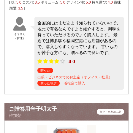
[ 味:
5.0
コスパ:
3.5
ボリューム:
5.0
デザイン性:
5.0
持ち運び:
4.0
賞味
期限:
3.5
]
全国的にはまだあまり知られていないので、
地元で有名なんですよと紹介すると、興味を
ばうさん
持っていただけるのでよく購入します。 最
（女性）
近では博多駅や福岡空港にも店舗があるの
で、購入しやすくなっています。 甘いもの
が苦手な方にも、贈れるので良いです。
4.0
贈った
出張・ビジネスでのお土産（オフィス・社員）
若松店で購入
買った場所
ご贈答用辛子明太子
魚介・水産加工品
稚加榮