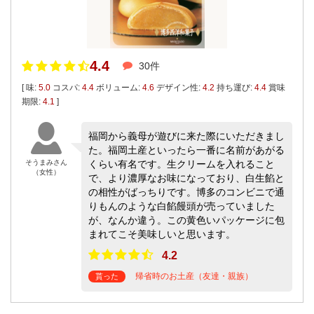
4.4
30件
[ 味:
5.0
コスパ:
4.4
ボリューム:
4.6
デザイン性:
4.2
持ち運び:
4.4
賞味
期限:
4.1
]
福岡から義母が遊びに来た際にいただきまし
た。福岡土産といったら一番に名前があがる
そうまみさん
くらい有名です。生クリームを入れること
（女性）
で、より濃厚なお味になっており、白生餡と
の相性がばっちりです。博多のコンビニで通
りもんのような白餡饅頭が売っていました
が、なんか違う。この黄色いパッケージに包
まれてこそ美味しいと思います。
4.2
帰省時のお土産（友達・親族）
貰った