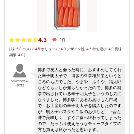
4.3
2件
[ 味:
5.0
コスパ:
4.5
ボリューム:
4.0
デザイン性:
4.5
持ち運び:
4.0
賞味
期限:
4.0
]
博多で友人と会った時に、おすすめしてくれ
た辛子明太子で、博多の料亭稚加栄というと
souvenirさん
ころのものでした。やまや、ふくや、福太郎
（女性）
などくらいしか知らなかったので、博多の料
亭で出されている辛子明太子というのも気に
なりました。博多駅にあるみあげもん市場
で、お土産用の辛子明太子を購入したのです
が、明太子パスタやご飯のお供など、上品な
味で美味しく、すぐに食べ終わってしまった
ので、たっぷり使えそうなチューブタイプの
方も買えば良かったと思います。