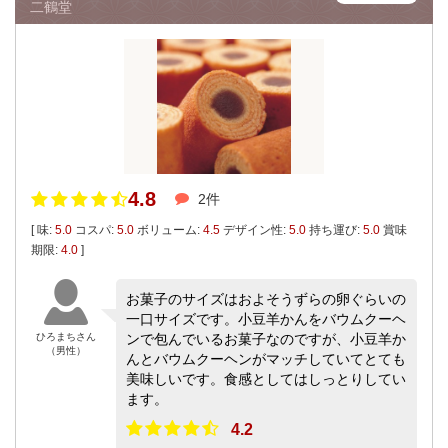
二鶴堂
4.8
2件
[ 味:
5.0
コスパ:
5.0
ボリューム:
4.5
デザイン性:
5.0
持ち運び:
5.0
賞味
期限:
4.0
]
お菓子のサイズはおよそうずらの卵ぐらいの
一口サイズです。小豆羊かんをバウムクーヘ
ひろまちさん
ンで包んでいるお菓子なのですが、小豆羊か
（男性）
んとバウムクーヘンがマッチしていてとても
美味しいです。食感としてはしっとりしてい
ます。
4.2