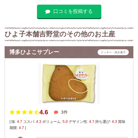
口コミを投稿する
ひよ子本舗吉野堂のその他のお土産
博多ひよこサブレー
クッキー・焼き菓子
4.6
3件
[ 味:
4.7
コスパ:
4.3
ボリューム:
5.0
デザイン性:
4.7
持ち運び:
4.3
賞味
期限:
4.7
]