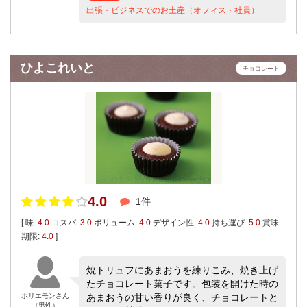
出張・ビジネスでのお土産（オフィス・社員）
ひよこれいと
チョコレート
4.0
1件
[ 味:
4.0
コスパ:
3.0
ボリューム:
4.0
デザイン性:
4.0
持ち運び:
5.0
賞味
期限:
4.0
]
焼トリュフにあまおうを練りこみ、焼き上げ
たチョコレート菓子です。包装を開けた時の
ホリエモンさん
あまおうの甘い香りが良く、チョコレートと
（男性）