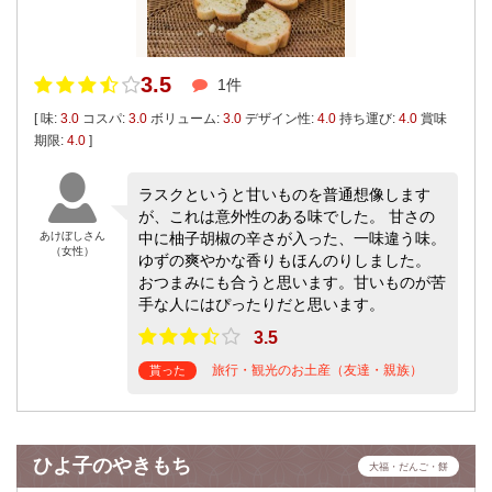
3.5
1件
[ 味:
3.0
コスパ:
3.0
ボリューム:
3.0
デザイン性:
4.0
持ち運び:
4.0
賞味
期限:
4.0
]
ラスクというと甘いものを普通想像します
が、これは意外性のある味でした。 甘さの
あけぼしさん
中に柚子胡椒の辛さが入った、一味違う味。
（女性）
ゆずの爽やかな香りもほんのりしました。
おつまみにも合うと思います。甘いものが苦
手な人にはぴったりだと思います。
3.5
旅行・観光のお土産（友達・親族）
貰った
ひよ子のやきもち
大福・だんご・餅