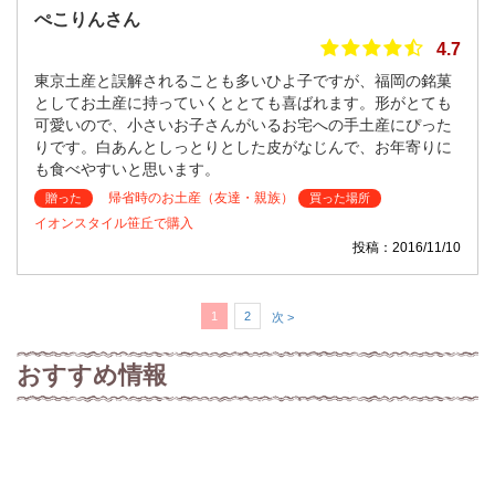
ぺこりんさん
4.7
東京土産と誤解されることも多いひよ子ですが、福岡の銘菓
としてお土産に持っていくととても喜ばれます。形がとても
可愛いので、小さいお子さんがいるお宅への手土産にぴった
りです。白あんとしっとりとした皮がなじんで、お年寄りに
も食べやすいと思います。
帰省時のお土産（友達・親族）
贈った
買った場所
イオンスタイル笹丘で購入
投稿：2016/11/10
1
2
次 >
おすすめ情報