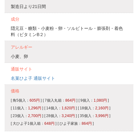
製造日より21日間
成分
隠元豆・糖類・小麦粉・卵・ソルビトール・膨張剤・着色
料（ビタミンB２）
アレルギー
小麦、卵
通販サイト
名菓ひよ子 通販サイト
価格
[ 角5個入：
605円
]
[ 7個入丸箱：
864円
]
[ 9個入：
1,080円
]
[ 11個入：
1,296円
]
[ 14個入：
1,620円
]
[ 18個入：
2,160円
]
[ 23個入：
2,700円
]
[ 28個入：
3,240円
]
[ 35個入：
3,996円
]
[ 大ひよ子1個入箱：
648円
]
[ ひよ子家族：
864円
]