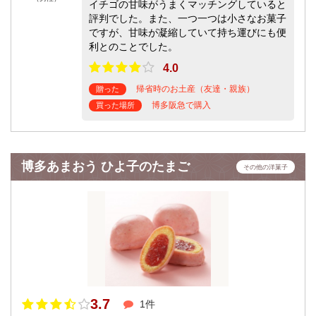
イチゴの甘味がうまくマッチングしていると
評判でした。また、一つ一つは小さなお菓子
ですが、甘味が凝縮していて持ち運びにも便
利とのことでした。
4.0
帰省時のお土産（友達・親族）
贈った
博多阪急で購入
買った場所
博多あまおう ひよ子のたまご
その他の洋菓子
3.7
1件