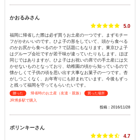
かおるみさん
5.0
福岡に帰省した際は必ず買うお土産の一つです。まずモチー
フがかわいいのです。ひよ子の形をしていて、頭から食べる
のかお尻から食べるのか？で話題にもなります。東京ひよ子
はグループ会社ですが若干味が違っていたりもします。ほぼ
同じではありますが。ひよ子はお祝いの席での手土産には欠
かせないものとなっており、幼稚園の頃から知っているので
懐かしくて子供の頃を思い出す大事なお菓子の一つです。杏
がしつこくなく、お年寄りにも好まれています。今後もずっ
と残って福岡を守ってもらいたいです。
帰省時のお土産（友達・親族）
贈った
買った場所
JR博多駅で購入
投稿：2016/11/28
ポリンキーさん
4.7