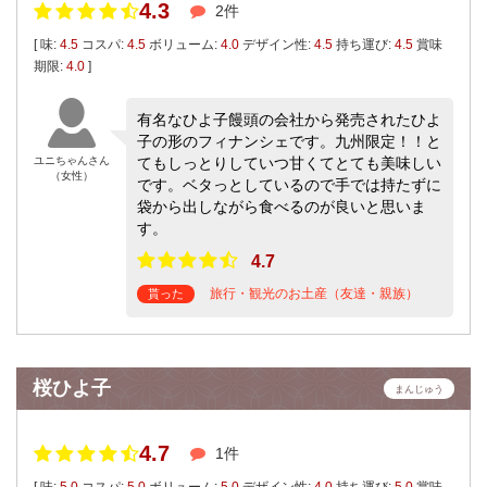
4.3
2件
[ 味:
4.5
コスパ:
4.5
ボリューム:
4.0
デザイン性:
4.5
持ち運び:
4.5
賞味
期限:
4.0
]
有名なひよ子饅頭の会社から発売されたひよ
子の形のフィナンシェです。九州限定！！と
ユニちゃんさん
てもしっとりしていつ甘くてとても美味しい
（女性）
です。ベタっとしているので手では持たずに
袋から出しながら食べるのが良いと思いま
す。
4.7
旅行・観光のお土産（友達・親族）
貰った
桜ひよ子
まんじゅう
4.7
1件
[ 味:
5.0
コスパ:
5.0
ボリューム:
5.0
デザイン性:
4.0
持ち運び:
5.0
賞味