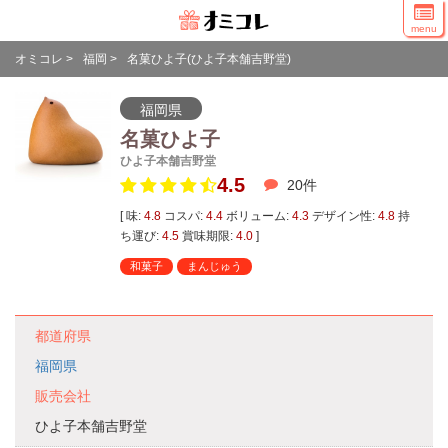
menu
オミコレ
>
福岡
>
名菓ひよ子(ひよ子本舗吉野堂)
福岡県
名菓ひよ子
ひよ子本舗吉野堂
4.5
20
件
[ 味:
4.8
コスパ:
4.4
ボリューム:
4.3
デザイン性:
4.8
持
ち運び:
4.5
賞味期限:
4.0
]
和菓子
まんじゅう
都道府県
福岡県
販売会社
ひよ子本舗吉野堂