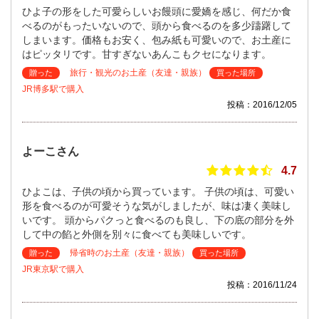
ひよ子の形をした可愛らしいお饅頭に愛嬌を感じ、何だか食
べるのがもったいないので、頭から食べるのを多少躊躇して
しまいます。価格もお安く、包み紙も可愛いので、お土産に
はピッタリです。甘すぎないあんこもクセになります。
旅行・観光のお土産（友達・親族）
贈った
買った場所
JR博多駅で購入
投稿：2016/12/05
よーこさん
4.7
ひよこは、子供の頃から買っています。 子供の頃は、可愛い
形を食べるのが可愛そうな気がしましたが、味は凄く美味し
いです。 頭からパクっと食べるのも良し、下の底の部分を外
して中の餡と外側を別々に食べても美味しいです。
帰省時のお土産（友達・親族）
贈った
買った場所
JR東京駅で購入
投稿：2016/11/24