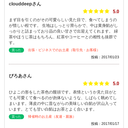
clouddeepさん
5.0
まず目を引くのがその可愛らしい見た目で、食べてしまうの
が惜しい程です。 生地はしっとり滑らかで、中は黄身餡がし
っかりと詰まっており品の良い甘さで出迎えてくれます。 緑
茶やほうじ茶はもちろん、紅茶やコーヒーとの相性も抜群で
す。
出張・ビジネスでのお土産（取引先・お客様）
貰った
投稿：2017/01/23
ぴろあさん
5.0
ひよこの形をした茶色の饅頭です。表情というか見た目がと
ても可愛くて食べるのが勿体ないような、しばらく眺めてし
まいます。薄皮の中に昔ながらの美味しい白餡が沢山入って
います。とても甘い白餡はお茶とよく合います。
帰省時のお土産（友達・親族）
貰った
投稿：2017/01/17