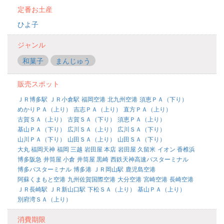
定番お土産
ひよ子
ジャンル
和菓子
まんじゅう
販売スポット
ＪＲ博多駅
ＪＲ小倉駅
福岡空港
北九州空港
須恵ＰＡ（下り）
めかりＰＡ（上り）
吉志ＰＡ（上り）
直方ＰＡ（上り）
古賀ＳＡ（上り）
古賀ＳＡ（下り）
須恵ＰＡ（上り）
基山ＰＡ（下り）
広川ＳＡ（上り）
広川ＳＡ（下り）
山川ＰＡ（下り）
山田ＳＡ（上り）
山田ＳＡ（下り）
大丸 福岡天神
福岡 三越
岩田屋 本店
岩田屋 久留米
イオン 香椎浜
博多阪急
井筒屋 小倉
井筒屋 黒崎
西鉄天神高速バスターミナル
博多バスターミナル
博多港
ＪＲ岡山駅
鹿児島空港
阿蘇くまもと空港
九州佐賀国際空港
大分空港
宮崎空港
長崎空港
ＪＲ長崎駅
ＪＲ新山口駅
下松ＳＡ（上り）
基山ＰＡ（上り）
別府湾ＳＡ（上り）
消費期限