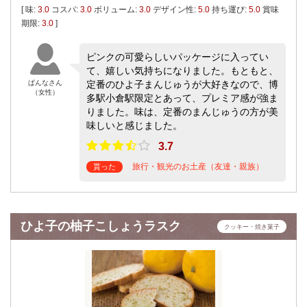
[ 味:
3.0
コスパ:
3.0
ボリューム:
3.0
デザイン性:
5.0
持ち運び:
5.0
賞味
期限:
3.0
]
ピンクの可愛らしいパッケージに入ってい
て、嬉しい気持ちになりました。もともと、
ぱんなさん
定番のひよ子まんじゅうが大好きなので、博
（女性）
多駅小倉駅限定とあって、プレミア感が強ま
りました。味は、定番のまんじゅうの方が美
味しいと感じました。
3.7
旅行・観光のお土産（友達・親族）
貰った
ひよ子の柚子こしょうラスク
クッキー・焼き菓子