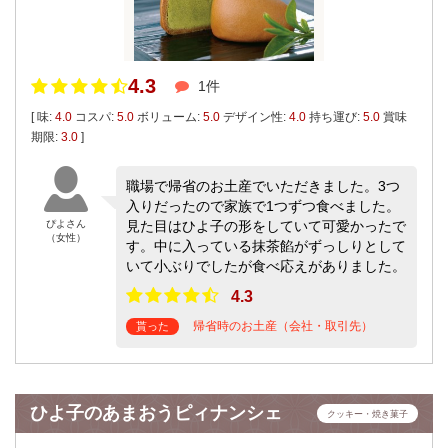
4.3
1件
[ 味:
4.0
コスパ:
5.0
ボリューム:
5.0
デザイン性:
4.0
持ち運び:
5.0
賞味
期限:
3.0
]
職場で帰省のお土産でいただきました。3つ
入りだったので家族で1つずつ食べました。
ぴよさん
見た目はひよ子の形をしていて可愛かったで
（女性）
す。中に入っている抹茶餡がずっしりとして
いて小ぶりでしたが食べ応えがありました。
4.3
帰省時のお土産（会社・取引先）
貰った
ひよ子のあまおうピィナンシェ
クッキー・焼き菓子