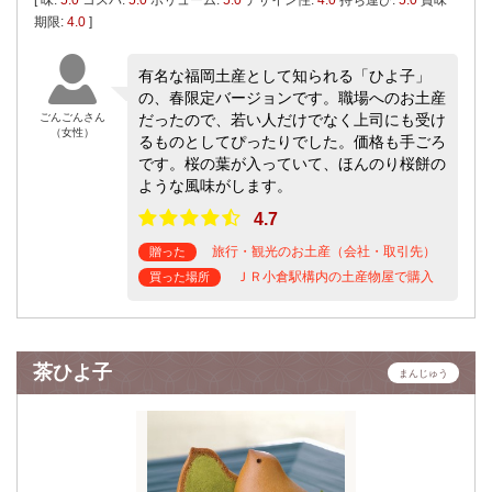
期限:
4.0
]
有名な福岡土産として知られる「ひよ子」
の、春限定バージョンです。職場へのお土産
ごんごんさん
だったので、若い人だけでなく上司にも受け
（女性）
るものとしてぴったりでした。価格も手ごろ
です。桜の葉が入っていて、ほんのり桜餅の
ような風味がします。
4.7
旅行・観光のお土産（会社・取引先）
贈った
ＪＲ小倉駅構内の土産物屋で購入
買った場所
茶ひよ子
まんじゅう