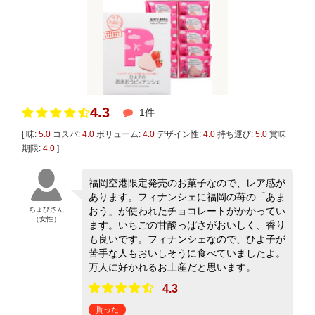
4.3
1件
[ 味:
5.0
コスパ:
4.0
ボリューム:
4.0
デザイン性:
4.0
持ち運び:
5.0
賞味
期限:
4.0
]
福岡空港限定発売のお菓子なので、レア感が
あります。フィナンシェに福岡の苺の「あま
ちょびさん
おう」が使われたチョコレートがかかってい
（女性）
ます。いちごの甘酸っぱさがおいしく、香り
も良いです。フィナンシェなので、ひよ子が
苦手な人もおいしそうに食べていましたよ。
万人に好かれるお土産だと思います。
4.3
貰った