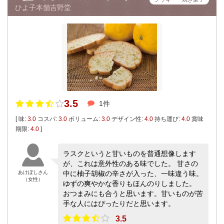
ひよ子本舗吉野堂
3.5
1件
[ 味:
3.0
コスパ:
3.0
ボリューム:
3.0
デザイン性:
4.0
持ち運び:
4.0
賞味
期限:
4.0
]
ラスクというと甘いものを普通想像します
が、これは意外性のある味でした。 甘さの
あけぼしさん
中に柚子胡椒の辛さが入った、一味違う味。
（女性）
ゆずの爽やかな香りもほんのりしました。
おつまみにも合うと思います。甘いものが苦
手な人にはぴったりだと思います。
3.5