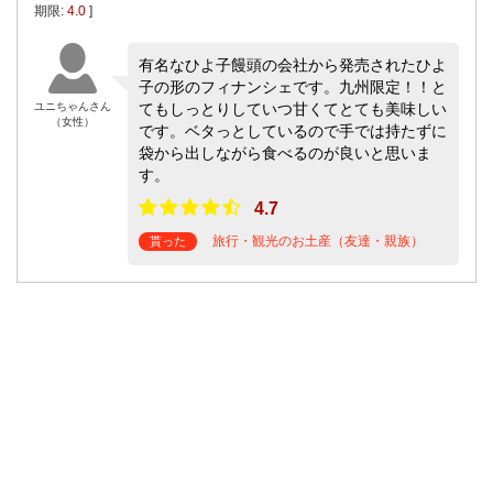
期限:
4.0
]
有名なひよ子饅頭の会社から発売されたひよ
子の形のフィナンシェです。九州限定！！と
ユニちゃんさん
てもしっとりしていつ甘くてとても美味しい
（女性）
です。ベタっとしているので手では持たずに
袋から出しながら食べるのが良いと思いま
す。
4.7
旅行・観光のお土産（友達・親族）
貰った