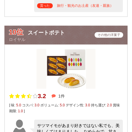
旅行・観光のお土産（友達・親族）
貰った
10位
スイートポテト
その他の洋菓子
ロイヤル
3.2
1件
[ 味:
5.0
コスパ:
3.0
ボリューム:
5.0
デザイン性:
3.0
持ち運び:
2.0
賞味
期限:
1.0
]
サツマイモがあまり好きではない私でも、美
味しくてはまりました。 なめらかで、甘さ