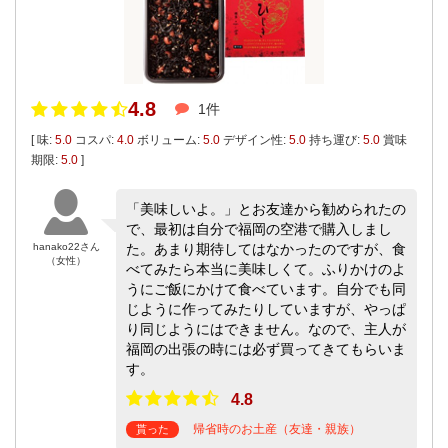
4.8
1件
[ 味:
5.0
コスパ:
4.0
ボリューム:
5.0
デザイン性:
5.0
持ち運び:
5.0
賞味
期限:
5.0
]
「美味しいよ。」とお友達から勧められたの
で、最初は自分で福岡の空港で購入しまし
hanako22さん
た。あまり期待してはなかったのですが、食
（女性）
べてみたら本当に美味しくて。ふりかけのよ
うにご飯にかけて食べています。自分でも同
じように作ってみたりしていますが、やっぱ
り同じようにはできません。なので、主人が
福岡の出張の時には必ず買ってきてもらいま
す。
4.8
帰省時のお土産（友達・親族）
貰った