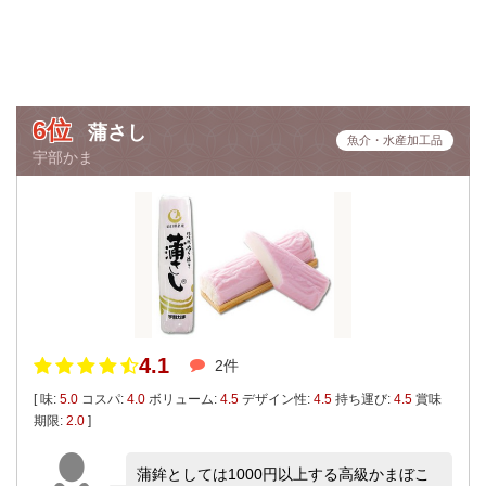
6位
蒲さし
魚介・水産加工品
宇部かま
4.1
2件
[ 味:
5.0
コスパ:
4.0
ボリューム:
4.5
デザイン性:
4.5
持ち運び:
4.5
賞味
期限:
2.0
]
蒲鉾としては1000円以上する高級かまぼこ