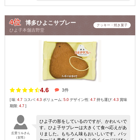
4位
博多ひよこサブレー
クッキー・焼き菓子
ひよ子本舗吉野堂
4.6
3件
[ 味:
4.7
コスパ:
4.3
ボリューム:
5.0
デザイン性:
4.7
持ち運び:
4.3
賞味
期限:
4.7
]
ひよ子の形をしているのですが、かわいいで
す。ひよ子サブレーは大きくて食べ応えがあ
丘里リルさん
りました。もちろん味もおいしいです。パッ
（女性）
ケージも黄色くて、ひよこのイメージにぴっ