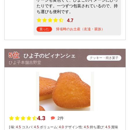
たりです。一つずつ包装されているので、持
ち運びも便利です。
4.7
帰省時のお土産（友達・親族）
貰った
5位
ひよ子のピィナンシェ
クッキー・焼き菓子
ひよ子本舗吉野堂
4.3
2件
[ 味:
4.5
コスパ:
4.5
ボリューム:
4.0
デザイン性:
4.5
持ち運び:
4.5
賞味