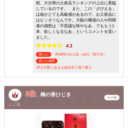
程、大分県の土産品ランキングの上位に君臨
しているのです。 また、この「ざびえる」
は箱がとても高級感があるので、お土産品に
はピッタリなんです。大阪の職場の人や同期
達の感想は「不思議な味やなあ…でももう1
本、欲しくなるなあ」というコメントを貰い
ました。
4.3
帰省時のお土産（会社・取引先）
贈った
買った場所
JR大分駅にある土産品売り場で購入
3位
梅の香ひじき
その他
ふく富