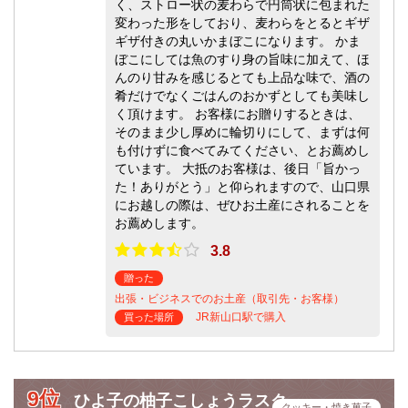
く、ストロー状の麦わらで円筒状に包まれた
変わった形をしており、麦わらをとるとギザ
ギザ付きの丸いかまぼこになります。 かま
ぼこにしては魚のすり身の旨味に加えて、ほ
んのり甘みを感じるとても上品な味で、酒の
肴だけでなくごはんのおかずとしても美味し
く頂けます。 お客様にお贈りするときは、
そのまま少し厚めに輪切りにして、まずは何
も付けずに食べてみてください、とお薦めし
ています。 大抵のお客様は、後日「旨かっ
た！ありがとう」と仰られますので、山口県
にお越しの際は、ぜひお土産にされることを
お薦めします。
3.8
贈った
出張・ビジネスでのお土産（取引先・お客様）
JR新山口駅で購入
買った場所
9位
ひよ子の柚子こしょうラスク
クッキー・焼き菓子