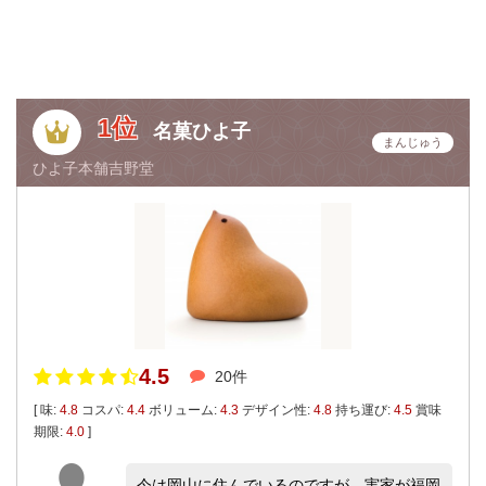
1位
名菓ひよ子
まんじゅう
ひよ子本舗吉野堂
4.5
20件
[ 味:
4.8
コスパ:
4.4
ボリューム:
4.3
デザイン性:
4.8
持ち運び:
4.5
賞味
期限:
4.0
]
今は岡山に住んでいるのですが、実家が福岡