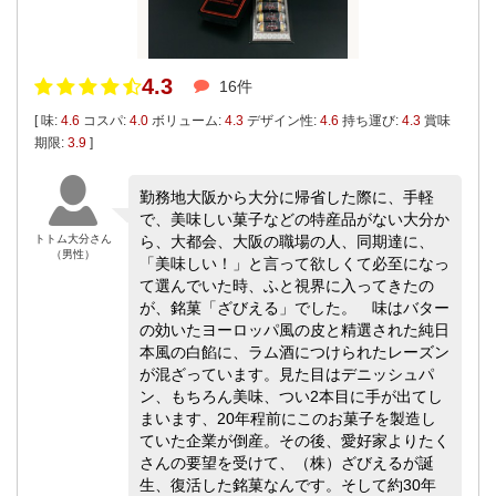
4.3
16件
[ 味:
4.6
コスパ:
4.0
ボリューム:
4.3
デザイン性:
4.6
持ち運び:
4.3
賞味
期限:
3.9
]
勤務地大阪から大分に帰省した際に、手軽
で、美味しい菓子などの特産品がない大分か
トトム大分さん
ら、大都会、大阪の職場の人、同期達に、
（男性）
「美味しい！」と言って欲しくて必至になっ
て選んでいた時、ふと視界に入ってきたの
が、銘菓「ざびえる」でした。 味はバター
の効いたヨーロッパ風の皮と精選された純日
本風の白餡に、ラム酒につけられたレーズン
が混ざっています。見た目はデニッシュパ
ン、もちろん美味、つい2本目に手が出てし
まいます、20年程前にこのお菓子を製造し
ていた企業が倒産。その後、愛好家よりたく
さんの要望を受けて、（株）ざびえるが誕
生、復活した銘菓なんです。そして約30年