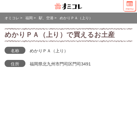
menu
オミコレ
>
福岡
>
駅、空港
>
めかりＰＡ（上り）
めかりＰＡ（上り）で買えるお土産
名称
めかりＰＡ（上り）
住所
福岡県北九州市門司区門司3491