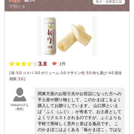
魚介・水産加工品
宇部かま
3.8
1件
[ 味:
5.0
コスパ:
3.0
ボリューム:
3.0
デザイン性:
5.0
持ち運び:
4.0
賞味
期限:
3.0
]
関東方面のお取引先やお世話になった方への
手土産や贈り物として、このかまぼこをよく
Halupicoさん
購入してお贈りしています。 山口県といえ
（男性）
ば「ふく（ふぐ）」が有名で、お土産として
よくリクエストされるのですが、ふぐよりも
手軽で美味しく意外と喜ばる逸品です。 こ
のかまぼこはよくある「板かまぼこ」ではな