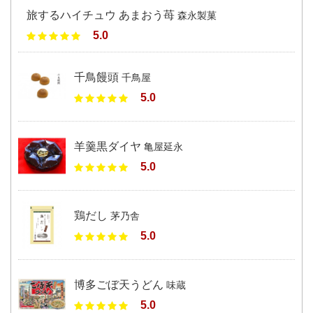
旅するハイチュウ あまおう苺
森永製菓
5.0
千鳥饅頭
千鳥屋
5.0
羊羹黒ダイヤ
亀屋延永
5.0
鶏だし
茅乃舎
5.0
博多ごぼ天うどん
味蔵
5.0