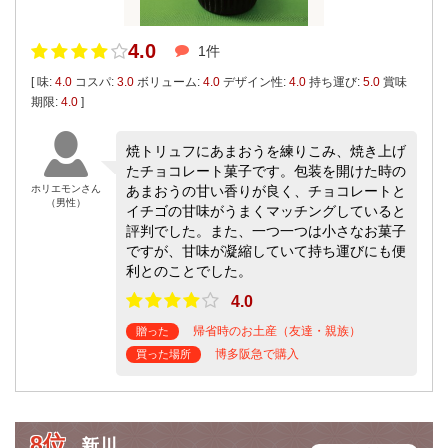
4.0
1件
[ 味:
4.0
コスパ:
3.0
ボリューム:
4.0
デザイン性:
4.0
持ち運び:
5.0
賞味
期限:
4.0
]
焼トリュフにあまおうを練りこみ、焼き上げ
たチョコレート菓子です。包装を開けた時の
ホリエモンさん
あまおうの甘い香りが良く、チョコレートと
（男性）
イチゴの甘味がうまくマッチングしていると
評判でした。また、一つ一つは小さなお菓子
ですが、甘味が凝縮していて持ち運びにも便
利とのことでした。
4.0
帰省時のお土産（友達・親族）
贈った
博多阪急で購入
買った場所
8位
新川