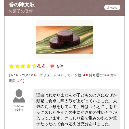
誉の陣太鼓
ようかん
お菓子の香梅
4.4
5件
[ 味:
4.6
コスパ:
4.0
ボリューム:
4.8
デザイン性:
4.8
持ち運び:
4.4
賞味
期限:
4.0
]
理由はわかりませんが子どものときになぜか
頻繁に食卓に陣太鼓が上がっていました。太
CTさん
鼓の丸い形をしていて、外はつぶとこしをミ
（女性）
ックスしたあんこの中に小さめの甘いもちが
入っています。ぎっしり密で重みのあるお菓
子だったので食べ応えは充分ありました。