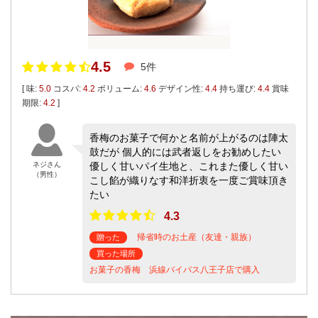
4.5
5件
[ 味:
5.0
コスパ:
4.2
ボリューム:
4.6
デザイン性:
4.4
持ち運び:
4.4
賞味
期限:
4.2
]
香梅のお菓子で何かと名前が上がるのは陣太
鼓だが 個人的には武者返しをお勧めしたい
ネジさん
優しく甘いパイ生地と、これまた優しく甘い
（男性）
こし餡が織りなす和洋折衷を一度ご賞味頂き
たい
4.3
帰省時のお土産（友達・親族）
贈った
買った場所
お菓子の香梅 浜線バイパス八王子店で購入