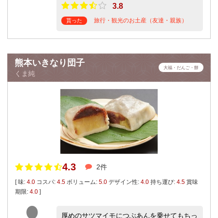
3.8
旅行・観光のお土産（友達・親族）
貰った
熊本いきなり団子
大福・だんご・餅
くま純
4.3
2件
[ 味:
4.0
コスパ:
4.5
ボリューム:
5.0
デザイン性:
4.0
持ち運び:
4.5
賞味
期限:
4.0
]
厚めのサツマイモにつぶあんを乗せてもちっ