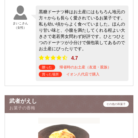
黒糖ドーナツ棒はお土産にはもちろん地元の
方々からも長らく愛されているお菓子です。
まいこさん
私も幼い頃からよく食べていました。ほんの
（女性）
り甘い味と、小腹を満たしてくれる程よい大
きさで老若男女問わず好評です。ひとつひと
つのドーナツが小分けで個包装してあるので
お土産にぴったりです。
4.7
帰省時のお土産（友達・親族）
贈った
イオン八代店で購入
買った場所
武者がえし
その他の和菓子
お菓子の香梅