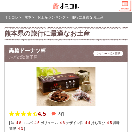
menu
オミコレ
>
熊本
>
お土産ランキング
>
旅行に最適なお土産
熊本県の旅行に最適なお土産
黒糖ドーナツ棒
クッキー・焼き菓子
かどの駄菓子屋
4.5
8件
[ 味:
4.8
コスパ:
4.5
ボリューム:
4.6
デザイン性:
4.4
持ち運び:
4.5
賞味
期限:
4.3
]