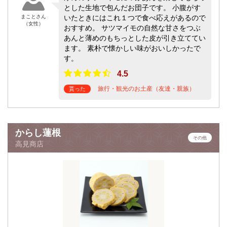
とした生地で包んだお団子です。 小腹がす
まことさん
いたときにはこれ１つで食べ応えがあるので
（女性）
おすすめ。 サツマイモの自然な甘さをつぶ
あんと薄めのもちっとした皮が引き立ててい
ます。 素朴で懐かしい味がおいしかったで
す。
4.5
旅行・観光のお土産（友達・親族）
貰った
からし蓮根
その他
高見商店