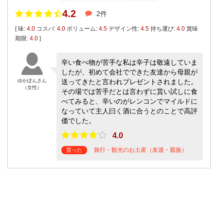
4.2
2件
[ 味:
4.0
コスパ:
4.0
ボリューム:
4.5
デザイン性:
4.5
持ち運び:
4.0
賞味
期限:
4.0
]
辛い食べ物が苦手な私は辛子は敬遠していま
したが、初めて会社でできた友達から母親が
ゆかぽんさん
送ってきたと言われプレゼントされました。
（女性）
その場では苦手だとは言わずに貰い試しに食
べてみると、辛いのがレンコンでマイルドに
なっていて主人曰く酒に合うとのことで高評
価でした。
4.0
旅行・観光のお土産（友達・親族）
貰った