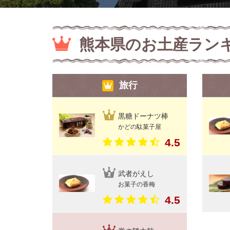
熊本県のお土産ラン
旅行
黒糖ドーナツ棒
かどの駄菓子屋
4.5
武者がえし
お菓子の香梅
4.5