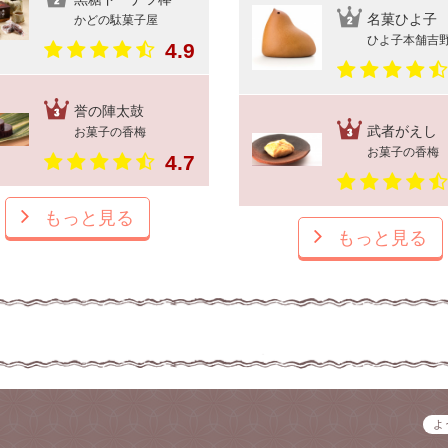
名菓ひよ子
かどの駄菓子屋
ひよ子本舗吉
4.9
誉の陣太鼓
武者がえし
お菓子の香梅
お菓子の香梅
4.7
もっと見る
もっと見る
よ