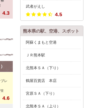
ツ棒
屋
武者がえし
4.3
4.5
熊本県の駅、空港、スポット
阿蘇くまもと空港
ＪＲ熊本駅
り）
北熊本ＳＡ（下り）
鶴屋百貨店 本店
サブレ
野堂
宮原ＳＡ（下り）
4.6
北熊本ＳＡ（上り）