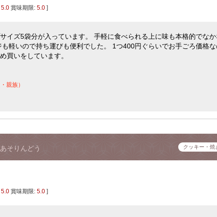
:
5.0
賞味期限:
5.0
]
サイズ5袋分が入っています。 手軽に食べられる上に味も本格的でなか
ジも軽いので持ち運びも便利でした。 1つ400円ぐらいでお手ごろ価格な
め買いをしています。
達・親族）
クッキー・焼
あそりんどう
:
5.0
賞味期限:
5.0
]