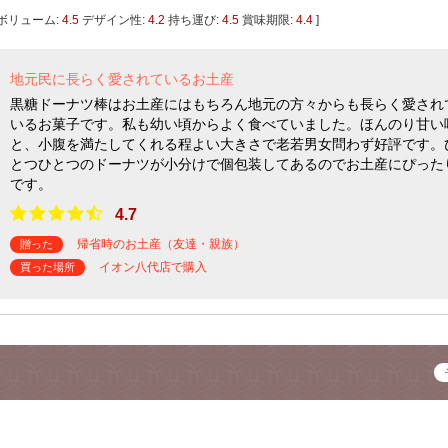
ボリューム:
4.5
デザイン性:
4.2
持ち運び:
4.5
賞味期限:
4.4
]
地元民に長らく愛されているお土産
黒糖ドーナツ棒はお土産にはもちろん地元の方々からも長らく愛され
いるお菓子です。私も幼い頃からよく食べていました。ほんのり甘い
と、小腹を満たしてくれる程よい大きさで老若男女問わず好評です。
とつひとつのドーナツが小分けで個包装してあるのでお土産にぴった
です。
4.7
帰省時のお土産（友達・親族）
贈った
イオン八代店で購入
買った場所