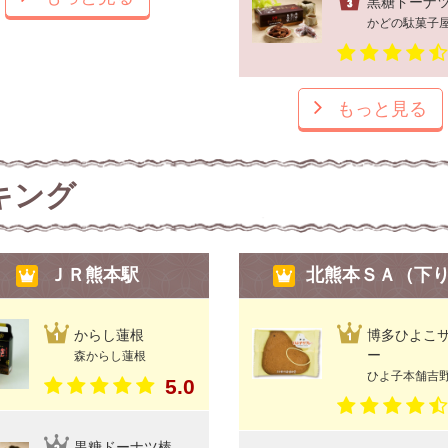
黒糖ドーナ
かどの駄菓子
もっと見る
キング
ＪＲ熊本駅
北熊本ＳＡ（下
からし蓮根
博多ひよこ
ー
森からし蓮根
ひよ子本舗吉
5.0
黒糖ドーナツ棒