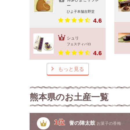
ー
ひよ子本舗吉野堂
4.6
シュリ
フェスティバロ
4.6
もっと見る
熊本県のお土産一覧
1位
誉の陣太鼓
お菓子の香梅