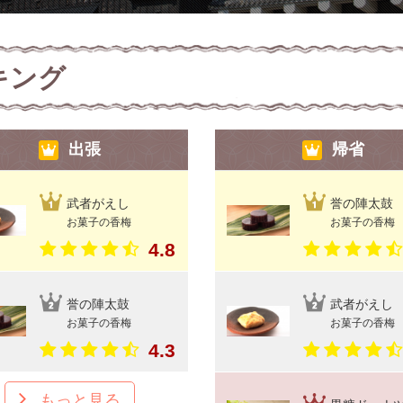
キング
出張
帰省
武者がえし
誉の陣太鼓
お菓子の香梅
お菓子の香梅
4.8
誉の陣太鼓
武者がえし
お菓子の香梅
お菓子の香梅
4.3
もっと見る