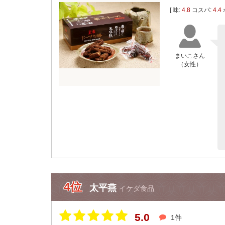
[ 味:
4.8
コスパ:
4.4
まいこさん
（女性）
4位
太平燕
イケダ食品
5.0
1件