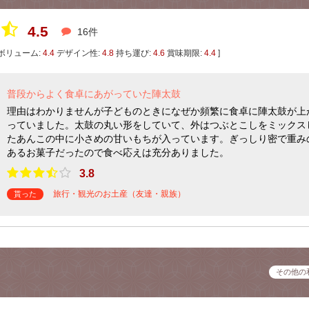
4.5
16件
ボリューム:
4.4
デザイン性:
4.8
持ち運び:
4.6
賞味期限:
4.4
]
普段からよく食卓にあがっていた陣太鼓
理由はわかりませんが子どものときになぜか頻繁に食卓に陣太鼓が上
っていました。太鼓の丸い形をしていて、外はつぶとこしをミックス
たあんこの中に小さめの甘いもちが入っています。ぎっしり密で重み
あるお菓子だったので食べ応えは充分ありました。
3.8
旅行・観光のお土産（友達・親族）
貰った
その他の