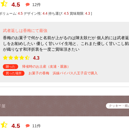
4.5
12件
ボリューム:
4.5
デザイン性:
4.4
持ち運び:
4.5
賞味期限:
4.3
]
武者返しは香梅にて最強
香梅のお菓子で何かと名前が上がるのは陣太鼓だが 個人的には武者返
しをお勧めしたい 優しく甘いパイ生地と、これまた優しく甘いこし餡
が織りなす和洋折衷を一度ご賞味頂きたい
4.3
帰省時のお土産（友達・親族）
贈った
お菓子の香梅 浜線バイパス八王子店で購入
買った場所
子屋
クッキー・焼
4.5
11件