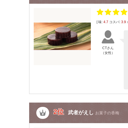
[ 味:
4.7
コスパ:
3.9
CTさん
（女性）
2位
武者がえし
お菓子の香梅