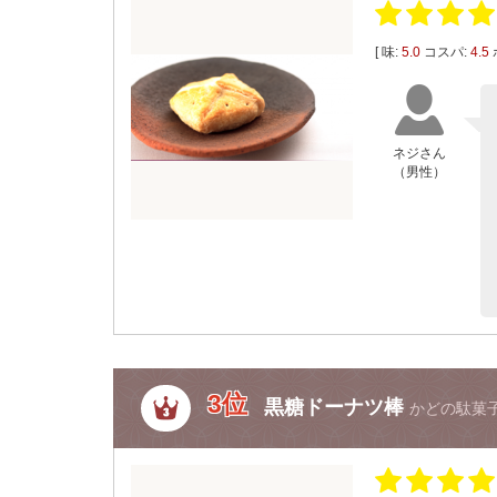
[ 味:
5.0
コスパ:
4.5
ネジさん
（男性）
3位
黒糖ドーナツ棒
かどの駄菓