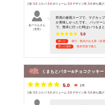
[ 味:
5.0
コスパ:
5.0
ボリューム:
5.0
デザイン性:
5.0
持ち運び
即席の春雨スープで、マグカップ
か美味しかったです。 パッケー
あーりんさん
で、熊本に行った時はいつもまと
（女性）
5.0
旅行・観光のお土産（友
贈った
熊本空港で購入
買った場所
5位
くまもとバター&チョコクッキー
5.0
1件
[ 味:
5.0
コスパ:
5.0
ボリューム:
5.0
デザイン性:
5.0
持ち運び