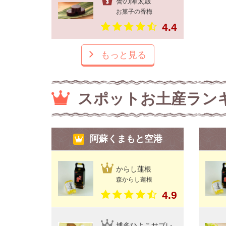
誉の陣太鼓
お菓子の香梅
4.4
もっと見る
スポットお土産ラン
阿蘇くまもと空港
からし蓮根
森からし蓮根
4.9
博多ひよこサブレ