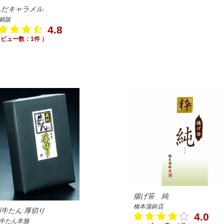
んだキャラメル
銘販
4.8
レビュー数：1件 ）
揚げ笹 純
橋本蒲鉾店
州牛たん 厚切り
4.0
牛たん本舗