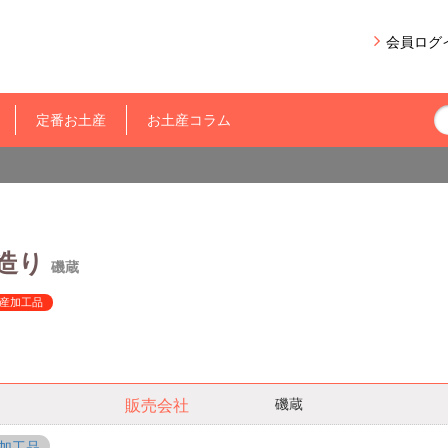
会員ログ
定番お土産
お土産コラム
造り
磯蔵
産加工品
磯蔵
販売会社
加工品