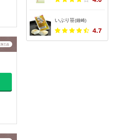
いぶり笹
(鐘崎)
4.7
産加工品