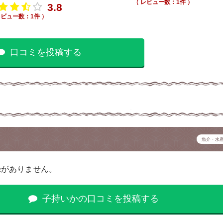
（ レビュー数：1件 ）
3.8
レビュー数：1件 ）
口コミを投稿する
魚介・水
録がありません。
子持いかの口コミを投稿する