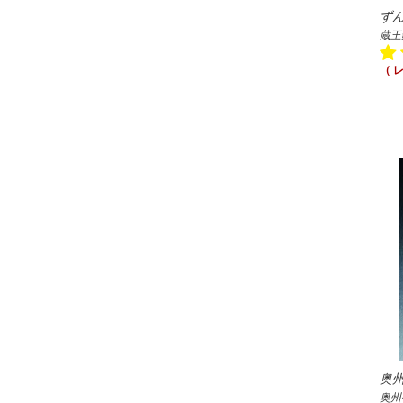
ず
蔵王
（ 
奥
奥州