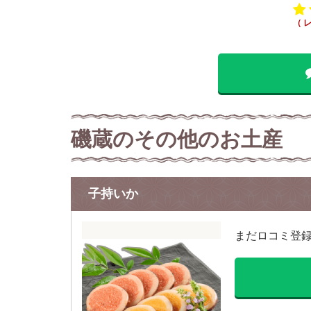
（ 
磯蔵のその他のお土産
子持いか
まだロコミ登