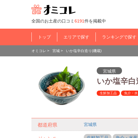
全国のお土産の口コミ
6191
件を掲載中
トップ
エリアで探す
ランキングで探す
オミコレ
>
宮城
>
いか塩辛白造り(磯蔵)
宮城県
いか塩辛白
生鮮加工品
魚介・水
宮城県
都道府県
生鮮加工品
魚介・水産