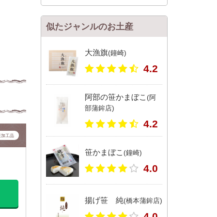
似たジャンルのお土産
大漁旗
(鐘崎)
4.2
阿部の笹かまぼこ
(阿
部蒲鉾店)
4.2
産加工品
笹かまぼこ
(鐘崎)
4.0
揚げ笹 純
(橋本蒲鉾店)
4.0