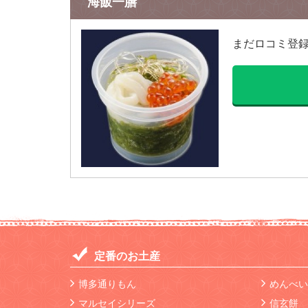
海飯一膳
まだロコミ登
定番のお土産
博多通りもん
めんべい
マルセイシリーズ
信玄餅