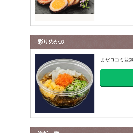
彩りめかぶ
まだロコミ登