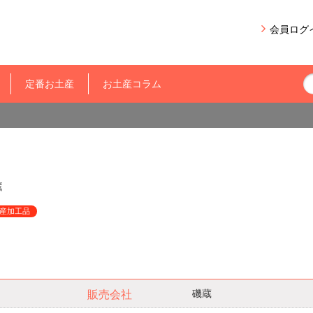
会員ログ
定番お土産
お土産コラム
蔵
産加工品
磯蔵
販売会社