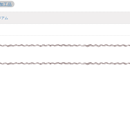
加工品
ジアム