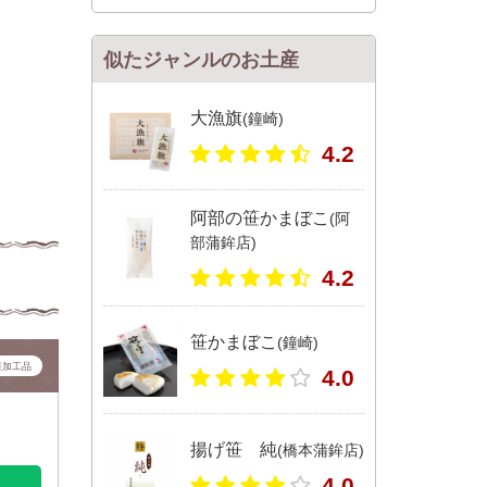
似たジャンルのお土産
大漁旗
(鐘崎)
4.2
阿部の笹かまぼこ
(阿
部蒲鉾店)
4.2
笹かまぼこ
(鐘崎)
産加工品
4.0
揚げ笹 純
(橋本蒲鉾店)
4.0