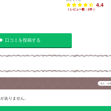
4.4
（ レビュー数：2件 ）
口コミを投稿する
魚介・水
録がありません。