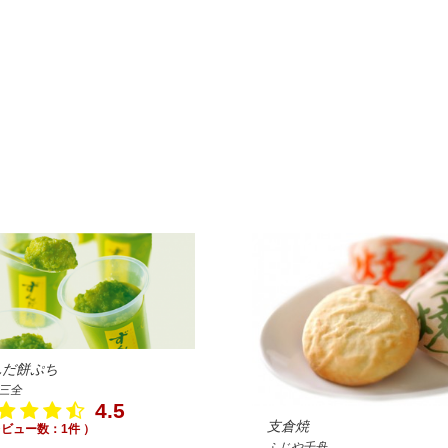
んだ餅ぷち
三全
4.5
支倉焼
レビュー数：1件 ）
ふじや千舟