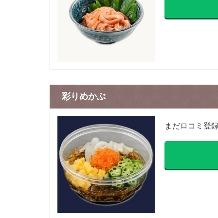
彩りめかぶ
まだロコミ登