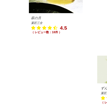
萩の月
菓匠三全
4.5
（ レビュー数：18件 ）
ず
菓匠
（ 