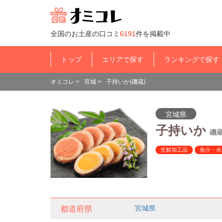
全国のお土産の口コミ
6191
件を掲載中
トップ
エリアで探す
ランキングで探す
オミコレ
>
宮城
>
子持いか(磯蔵)
宮城県
子持いか
磯
生鮮加工品
魚介・水
宮城県
都道府県