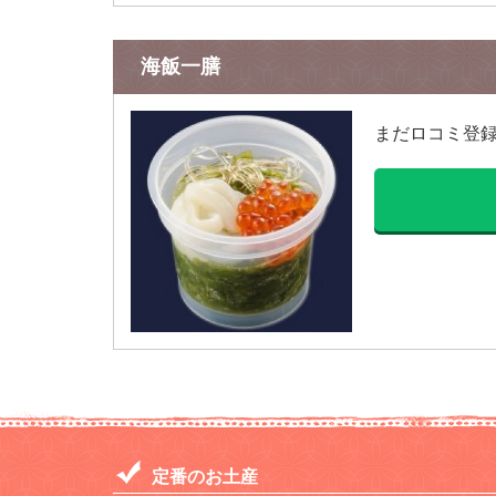
海飯一膳
まだロコミ登
定番のお土産