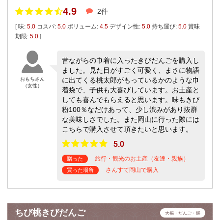
4.9
2件
[ 味:
5.0
コスパ:
5.0
ボリューム:
4.5
デザイン性:
5.0
持ち運び:
5.0
賞味
期限:
5.0
]
昔ながらの巾着に入ったきびだんごを購入し
ました。見た目がすごく可愛く、まさに物語
おもちさん
に出てくる桃太郎がもっているかのような巾
（女性）
着袋で、子供も大喜びしています。お土産と
しても喜んでもらえると思います。味もきび
粉100％なだけあって、少し渋みがあり抜群
な美味しさでした。また岡山に行った際には
こちらで購入させて頂きたいと思います。
5.0
旅行・観光のお土産（友達・親族）
贈った
さんすて岡山で購入
買った場所
ちび桃きびだんご
大福・だんご・餅