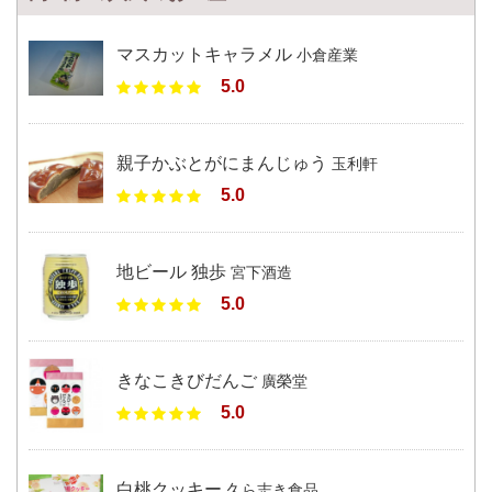
マスカットキャラメル
小倉産業
5.0
親子かぶとがにまんじゅう
玉利軒
5.0
地ビール 独歩
宮下酒造
5.0
きなこきびだんご
廣榮堂
5.0
白桃クッキー
久ら志き食品