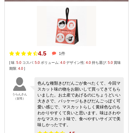
4.5
1件
[ 味:
5.0
コスパ:
5.0
ボリューム:
4.0
デザイン性:
4.0
持ち運び:
5.0
賞味
期限:
4.0
]
色んな種類きびだんごが食べたくて、今回マ
スカット味の物をお願いして買ってきてもら
うらんさん
いました。お土産であげるのにちょうどいい
（女性）
大きさで、パッケージもきびだんごっぽく可
愛い感じで、マスカットらしく黄緑色なのも
わかりやすくて良いと思います。味はさわや
かなマスカット味で、食べやすいサイズで美
味しかったです。