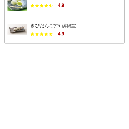
4.9
きびだんご
(中山昇陽堂)
4.9