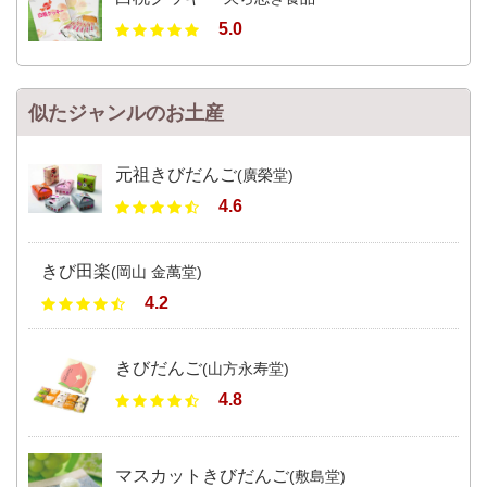
5.0
似たジャンルのお土産
元祖きびだんご
(廣榮堂)
4.6
きび田楽
(岡山 金萬堂)
4.2
きびだんご
(山方永寿堂)
4.8
マスカットきびだんご
(敷島堂)