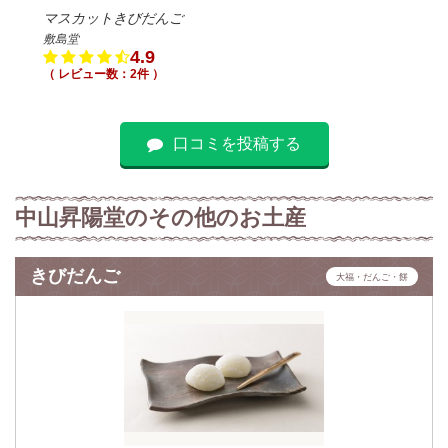
マスカットきびだんご
敷島堂
4.9
（ レビュー数：2件 ）
口コミを投稿する
中山昇陽堂のその他のお土産
きびだんご
大福・だんご・餅