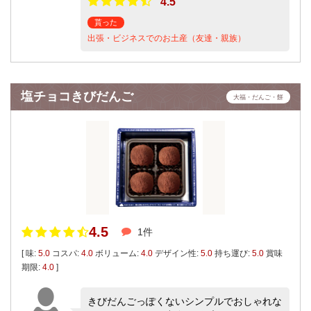
4.5
貰った
出張・ビジネスでのお土産（友達・親族）
塩チョコきびだんご
大福・だんご・餅
4.5
1件
[ 味:
5.0
コスパ:
4.0
ボリューム:
4.0
デザイン性:
5.0
持ち運び:
5.0
賞味
期限:
4.0
]
きびだんごっぽくないシンプルでおしゃれな