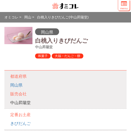
menu
オミコレ
>
岡山
>
白桃入りきびだんご(中山昇陽堂)
岡山県
白桃入りきびだんご
中山昇陽堂
和菓子
大福・だんご・餅
都道府県
岡山県
販売会社
中山昇陽堂
定番お土産
きびだんご