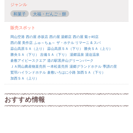
ジャンル
和菓子
大福・だんご・餅
販売スポット
岡山空港
西の屋 赤坂店
西の屋 湯郷店
西の屋 菊ヶ峠店
西の屋 美作店
ふゅ～ちぁ～
ザ・ホテル リマーニ & スパ
蒜山高原ＳＡ（上り）
蒜山高原ＳＡ（下り）
勝央ＳＡ（上り）
勝央ＳＡ（下り）
吉備ＳＡ（下り）
湯郷温泉
湯迫温泉
倉敷アイビースクエア
道の駅黒井山グリーンパーク
ＪＡ岡山農産物直売所 一本松直売所
湯郷グランドホテル
季譜の里
鷲羽ハイランドホテル
倉敷いろはに小路
加西ＳＡ（下り）
加西ＳＡ（上り）
おすすめ情報