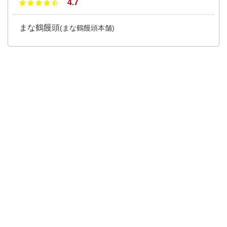
4.7
まな鶴饅頭
(まな鶴饅頭本舗)