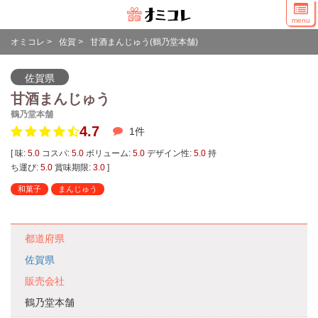
menu
オミコレ
>
佐賀
>
甘酒まんじゅう(鶴乃堂本舗)
佐賀県
甘酒まんじゅう
鶴乃堂本舗
4.7
1
件
[ 味:
5.0
コスパ:
5.0
ボリューム:
5.0
デザイン性:
5.0
持
ち運び:
5.0
賞味期限:
3.0
]
和菓子
まんじゅう
都道府県
佐賀県
販売会社
鶴乃堂本舗