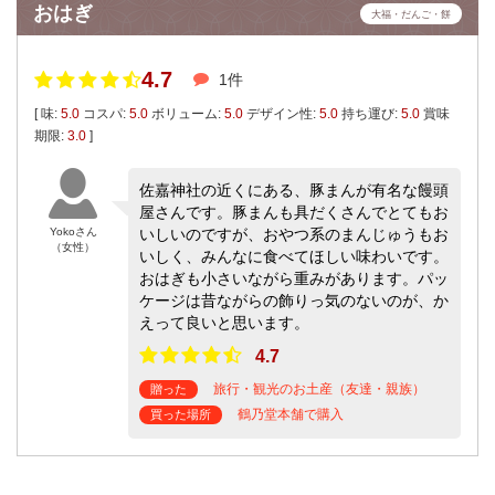
おはぎ
大福・だんご・餅
4.7
1件
[ 味:
5.0
コスパ:
5.0
ボリューム:
5.0
デザイン性:
5.0
持ち運び:
5.0
賞味
期限:
3.0
]
佐嘉神社の近くにある、豚まんが有名な饅頭
屋さんです。豚まんも具だくさんでとてもお
Yokoさん
いしいのですが、おやつ系のまんじゅうもお
（女性）
いしく、みんなに食べてほしい味わいです。
おはぎも小さいながら重みがあります。パッ
ケージは昔ながらの飾りっ気のないのが、か
えって良いと思います。
4.7
旅行・観光のお土産（友達・親族）
贈った
鶴乃堂本舗で購入
買った場所