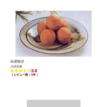
松露饅頭
大原老舗
3.9
（ レビュー数：3件 ）