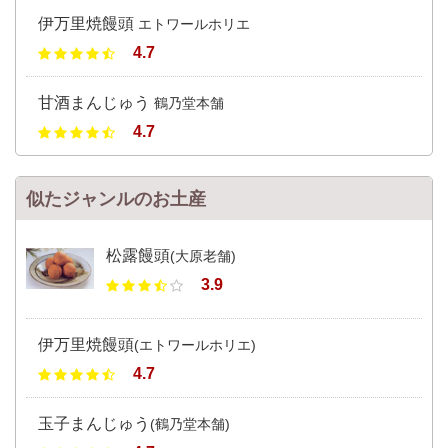
伊万里焼饅頭
エトワールホリエ
4.7
甘酒まんじゅう
鶴乃堂本舗
4.7
似たジャンルのお土産
松露饅頭
(大原老舗)
3.9
伊万里焼饅頭
(エトワールホリエ)
4.7
玉子まんじゅう
(鶴乃堂本舗)