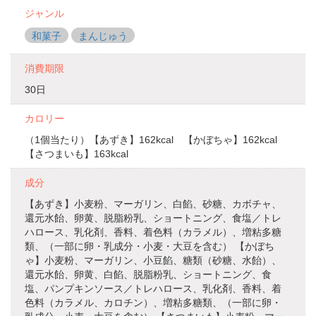
ジャンル
和菓子
まんじゅう
消費期限
30日
カロリー
（1個当たり）【あずき】162kcal 【かぼちゃ】162kcal
【さつまいも】163kcal
成分
【あずき】小麦粉、マーガリン、白餡、砂糖、カボチャ、
還元水飴、卵黄、脱脂粉乳、ショートニング、食塩／トレ
ハロース、乳化剤、香料、着色料（カラメル）、増粘多糖
類、（一部に卵・乳成分・小麦・大豆を含む） 【かぼち
ゃ】小麦粉、マーガリン、小豆餡、糖類（砂糖、水飴）、
還元水飴、卵黄、白餡、脱脂粉乳、ショートニング、食
塩、パンプキンソース／トレハロース、乳化剤、香料、着
色料（カラメル、カロチン）、増粘多糖類、（一部に卵・