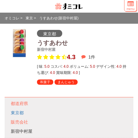
menu
オミコレ
>
東京
>
うすあわせ(新宿中村屋)
東京都
うすあわせ
新宿中村屋
4.3
1
件
[ 味:
5.0
コスパ:
4.0
ボリューム:
5.0
デザイン性:
4.0
持
ち運び:
4.0
賞味期限:
4.0
]
和菓子
まんじゅう
都道府県
東京都
販売会社
新宿中村屋