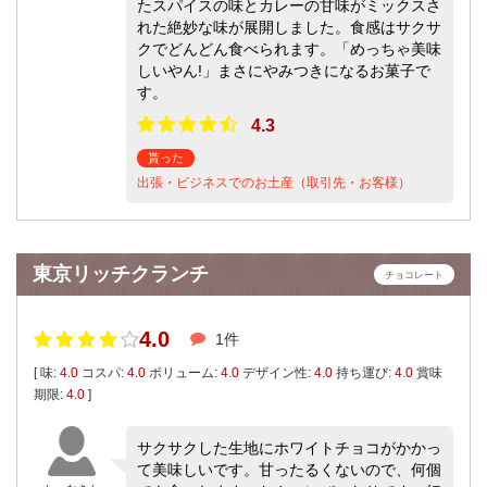
たスパイスの味とカレーの甘味がミックスさ
れた絶妙な味が展開しました。食感はサクサ
クでどんどん食べられます。「めっちゃ美味
しいやん!」まさにやみつきになるお菓子で
す。
4.3
貰った
出張・ビジネスでのお土産（取引先・お客様）
東京リッチクランチ
チョコレート
4.0
1件
[ 味:
4.0
コスパ:
4.0
ボリューム:
4.0
デザイン性:
4.0
持ち運び:
4.0
賞味
期限:
4.0
]
サクサクした生地にホワイトチョコがかかっ
て美味しいです。甘ったるくないので、何個