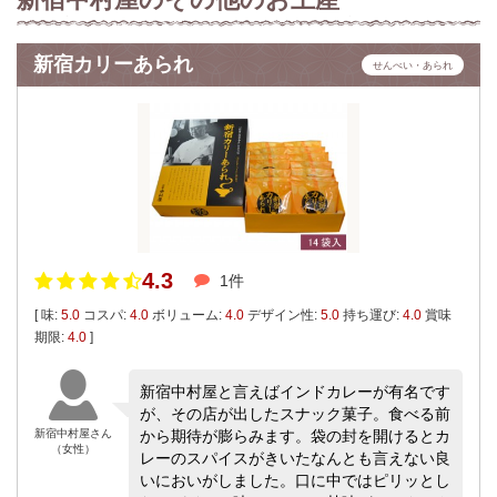
新宿カリーあられ
せんべい・あられ
4.3
1件
[ 味:
5.0
コスパ:
4.0
ボリューム:
4.0
デザイン性:
5.0
持ち運び:
4.0
賞味
期限:
4.0
]
新宿中村屋と言えばインドカレーが有名です
が、その店が出したスナック菓子。食べる前
新宿中村屋さん
から期待が膨らみます。袋の封を開けるとカ
（女性）
レーのスパイスがきいたなんとも言えない良
いにおいがしました。口に中ではピリッとし