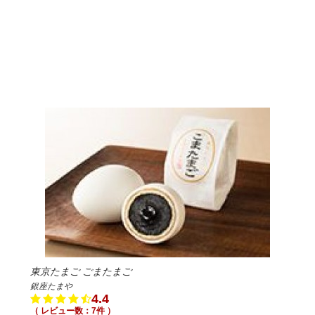
東京たまご ごまたまご
銀座たまや
4.4
（ レビュー数：7件 ）