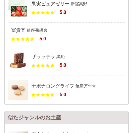
果実ピュアゼリー
新宿高野
5.0
冨貴寄
銀座菊廼舎
5.0
ザラッテラ
黒船
5.0
ナボナロングライフ
亀屋万年堂
5.0
似たジャンルのお土産