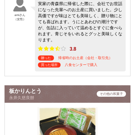
実家の青森県に帰省した際に、会社でお世話
になった先輩へのお土産に買いました。少し
amiさん
高価ですが味はとても美味しく、贈り物にと
（女性）
ても喜ばれます。うにとあわびの潮汁です
が、缶詰に入っていて温めるとすぐに食べら
れます。青じそをいれるとグッと美味しくな
ります。
3.8
帰省時のお土産（会社・取引先）
贈った
八食センターで購入
買った場所
板かりんとう
その他の和菓子
永井久慈良餅