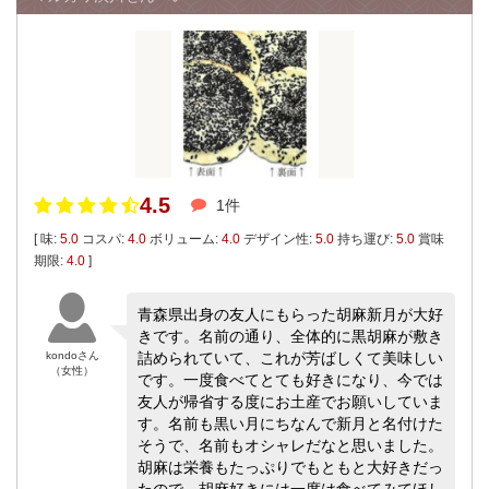
4.5
1件
[ 味:
5.0
コスパ:
4.0
ボリューム:
4.0
デザイン性:
5.0
持ち運び:
5.0
賞味
期限:
4.0
]
青森県出身の友人にもらった胡麻新月が大好
きです。名前の通り、全体的に黒胡麻が敷き
kondoさん
詰められていて、これが芳ばしくて美味しい
（女性）
です。一度食べてとても好きになり、今では
友人が帰省する度にお土産でお願いしていま
す。名前も黒い月にちなんで新月と名付けた
そうで、名前もオシャレだなと思いました。
胡麻は栄養もたっぷりでもともと大好きだっ
たので、胡麻好きには一度は食べてみてほし