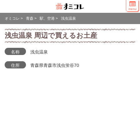
menu
オミコレ
>
青森
>
駅、空港
>
浅虫温泉
浅虫温泉 周辺で買えるお土産
名称
浅虫温泉
住所
青森県青森市浅虫蛍谷70