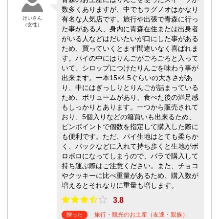
数多くありますが、中でもラグノオはかなり
けいさん
有名な人気店です。旅行や出張で青森に行っ
（女性）
た事がある人、身内に青森在住または出身者
がいる人などはだいたいが口にした事がある
ため、買っていくとまず間違いなく喜ばれま
す。パイの中にはりんごがごろごろと入って
いて、シロップにつけたりんごを味わう事が
出来ます。一本15×4.5ぐらいの大きさがあ
り、中にはぎっしりとりんごが詰まっている
ため、ボリュームがあり、食べた後の満足感
もしっかりとあります。一つから販売されて
おり、5個入りなどの箱買いも出来るため、
ピンポイントで個数を指定して購入した際に
も便利です。ただ、パイ生地はとても柔らか
く、バックなどに入れて持ち歩くと生地がボ
ロボロになってしまうので、バラで購入して
持ち運ぶ際はご注意ください。また、チョコ
やクッキーに比べ重量があるため、購入数が
増えるとそれなりに重量も増します。
3.8
旅行・観光のお土産（友達・親族）
贈った