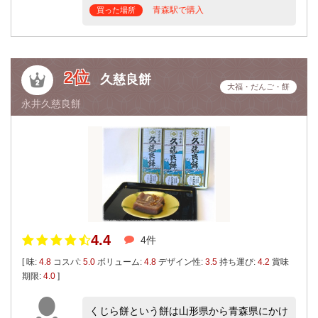
青森駅で購入
買った場所
2位
久慈良餅
大福・だんご・餅
永井久慈良餅
4.4
4件
[ 味:
4.8
コスパ:
5.0
ボリューム:
4.8
デザイン性:
3.5
持ち運び:
4.2
賞味
期限:
4.0
]
くじら餅という餅は山形県から青森県にかけ