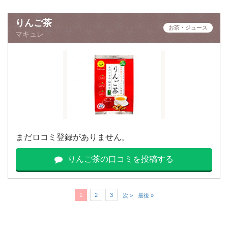
りんご茶
お茶・ジュース
マキュレ
まだロコミ登録がありません。
りんご茶の口コミを投稿する
1
2
3
次 >
最後 »