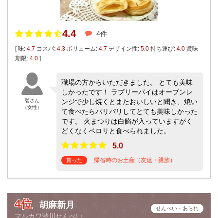
4.4
4件
[ 味:
4.7
コスパ:
4.3
ボリューム:
4.7
デザイン性:
5.0
持ち運び:
4.0
賞味
期限:
4.0
]
職場の方からいただきました。 とても美味
しかったです！ ラブリーパイはオーブンレ
碧さん
ンジで少し焼くとまたおいしいと聞き、焼い
（女性）
て食べたらパリパリしてとても美味しかった
です。 火まつりは白餡が入っていますがく
どくなくペロリと食べられました。
5.0
帰省時のお土産（友達・親族）
貰った
4位
胡麻新月
せんべい・あられ
マルカワ渋川せんべい