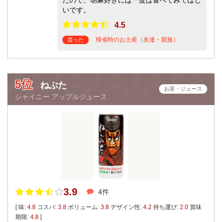
いです。
4.5
帰省時のお土産（友達・親族）
貰った
5位
ねぶた
お茶・ジュース
シャイニー アップルジュース
3.9
4件
[ 味:
4.8
コスパ:
3.8
ボリューム:
3.8
デザイン性:
4.2
持ち運び:
2.0
賞味
期限:
4.8
]