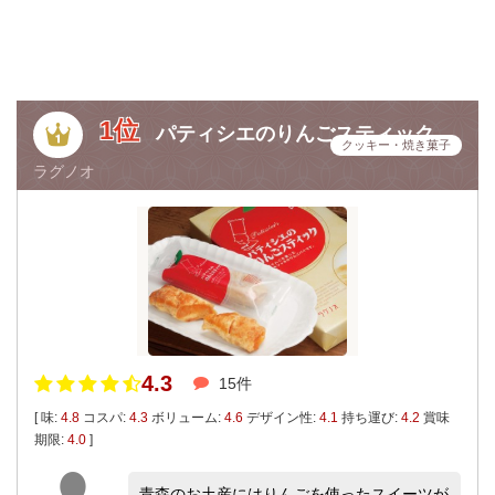
1位
パティシエのりんごスティック
クッキー・焼き菓子
ラグノオ
4.3
15件
[ 味:
4.8
コスパ:
4.3
ボリューム:
4.6
デザイン性:
4.1
持ち運び:
4.2
賞味
期限:
4.0
]
青森のお土産にはりんごを使ったスイーツが