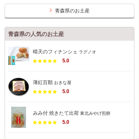
青森県のお土産
青森県の人気のお土産
晴天のフィナンシェ
ラグノオ
5.0
薄紅百顆
おきな屋
5.0
みみ付 焼きたて出荷
東北みやげ煎餅
5.0