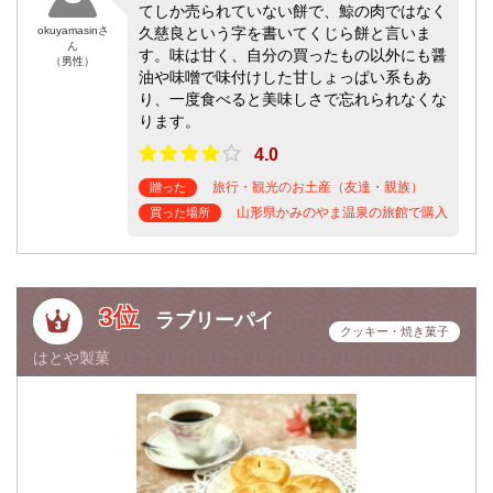
てしか売られていない餅で、鯨の肉ではなく
okuyamasinさ
久慈良という字を書いてくじら餅と言いま
ん
す。味は甘く、自分の買ったもの以外にも醤
（男性）
油や味噌で味付けした甘しょっぱい系もあ
り、一度食べると美味しさで忘れられなくな
ります。
4.0
旅行・観光のお土産（友達・親族）
贈った
山形県かみのやま温泉の旅館で購入
買った場所
3位
ラブリーパイ
クッキー・焼き菓子
はとや製菓