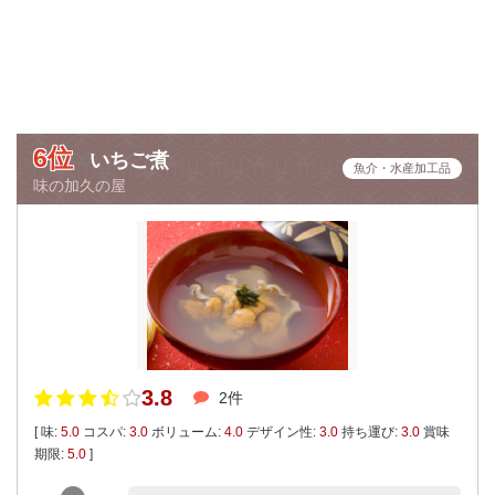
6位
いちご煮
魚介・水産加工品
味の加久の屋
3.8
2件
[ 味:
5.0
コスパ:
3.0
ボリューム:
4.0
デザイン性:
3.0
持ち運び:
3.0
賞味
期限:
5.0
]