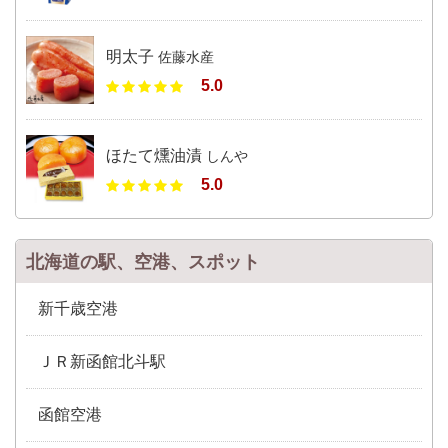
明太子
佐藤水産
5.0
ほたて燻油漬
しんや
5.0
北海道の駅、空港、スポット
新千歳空港
ＪＲ新函館北斗駅
函館空港