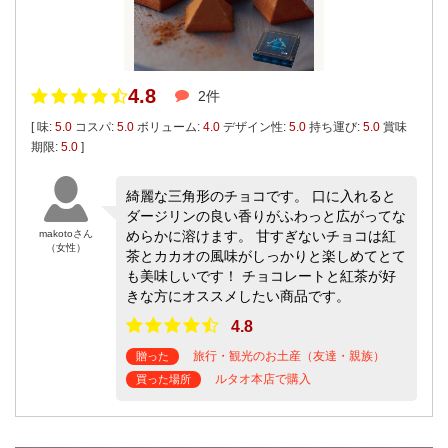
4.8
2件
[ 味:
5.0
コスパ:
5.0
ボリューム:
4.0
デザイン性:
5.0
持ち運び:
5.0
賞味
期限:
5.0
]
綺麗な三角形のチョコです。 口に入れると
ダージリンの良い香りがふわっと広がってな
makotoさん
めらかに溶けます。 甘すぎないチョコは紅
（女性）
茶とカカオの風味がしっかりと楽しめてとて
も美味しいです！ チョコレートと紅茶が好
きな方にオススメしたい商品です。
4.8
旅行・観光のお土産（友達・親族）
贈った
ルタオ本店で購入
買った場所