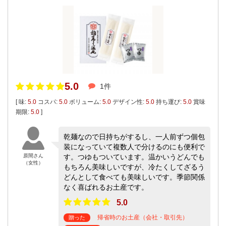
5.0
1件
[ 味:
5.0
コスパ:
5.0
ボリューム:
5.0
デザイン性:
5.0
持ち運び:
5.0
賞味
期限:
5.0
]
乾麺なので日持ちがするし、一人前ずつ個包
装になっていて複数人で分けるのにも便利で
原間さん
す。つゆもついています。温かいうどんでも
（女性）
もちろん美味しいですが、冷たくしてざるう
どんとして食べても美味しいです。季節関係
なく喜ばれるお土産です。
5.0
帰省時のお土産（会社・取引先）
贈った