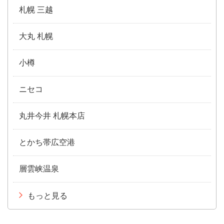
札幌 三越
大丸 札幌
小樽
ニセコ
丸井今井 札幌本店
とかち帯広空港
層雲峡温泉
もっと見る