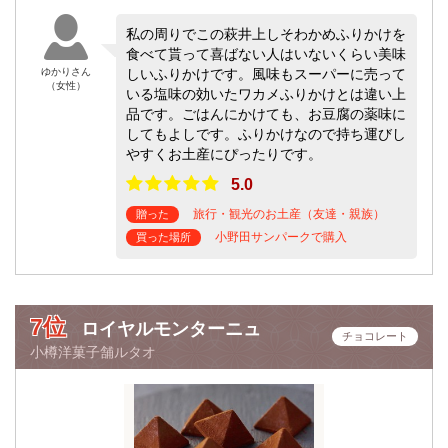
私の周りでこの萩井上しそわかめふりかけを
食べて貰って喜ばない人はいないくらい美味
ゆかりさん
しいふりかけです。風味もスーパーに売って
（女性）
いる塩味の効いたワカメふりかけとは違い上
品です。ごはんにかけても、お豆腐の薬味に
してもよしです。ふりかけなので持ち運びし
やすくお土産にぴったりです。
5.0
旅行・観光のお土産（友達・親族）
贈った
小野田サンパークで購入
買った場所
7位
ロイヤルモンターニュ
チョコレート
小樽洋菓子舗ルタオ