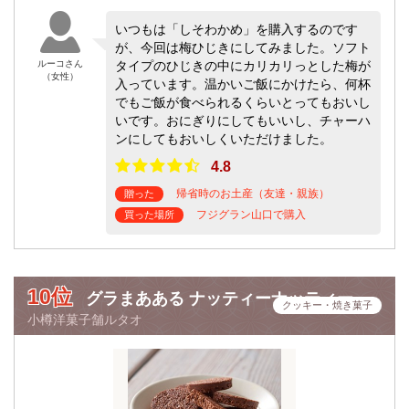
いつもは「しそわかめ」を購入するのです
が、今回は梅ひじきにしてみました。ソフト
ルーコさん
タイプのひじきの中にカリカリっとした梅が
（女性）
入っています。温かいご飯にかけたら、何杯
でもご飯が食べられるくらいとってもおいし
いです。おにぎりにしてもいいし、チャーハ
ンにしてもおいしくいただけました。
4.8
帰省時のお土産（友達・親族）
贈った
フジグラン山口で購入
買った場所
10位
グラまあある ナッティーナッティー
クッキー・焼き菓子
小樽洋菓子舗ルタオ