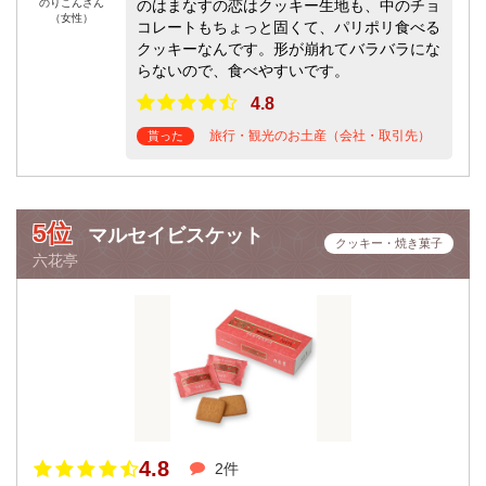
のりこんさん
のはまなすの恋はクッキー生地も、中のチョ
（女性）
コレートもちょっと固くて、パリポリ食べる
クッキーなんです。形が崩れてバラバラにな
らないので、食べやすいです。
4.8
旅行・観光のお土産（会社・取引先）
貰った
5位
マルセイビスケット
クッキー・焼き菓子
六花亭
4.8
2件