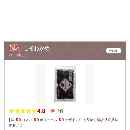
6位
しそわかめ
その他
萩・井上
4.8
2件
[ 味:
5.0
コスパ:
5.0
ボリューム:
5.0
デザイン性:
4.5
持ち運び:
5.0
賞味
期限:
4.5
]