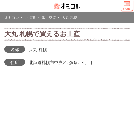
menu
オミコレ
>
北海道
>
駅、空港
>
大丸 札幌
大丸 札幌で買えるお土産
名称
大丸 札幌
住所
北海道札幌市中央区北5条西4丁目