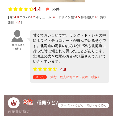
4.4
56件
[ 味:
4.8
コスパ:
4.2
ボリューム:
4.0
デザイン性:
4.5
持ち運び:
4.5
賞味
期限:
4.4
]
甘くておいしいです。ラング・ド・シャの中
にホワイトチョコレートが挟んでいるそうで
丘里リルさん
す。北海道の定番のおみやげで私も北海道に
（女性）
行った時に頼まれて買ったことがあります。
北海道の大きな駅のおみやげ屋さんでたいて
い売っています。
4.8
旅行・観光のお土産（友達・親族）
貰った
3位
稲庭うどん
ラーメン・うどん・そば・そうめん
佐藤養助商店