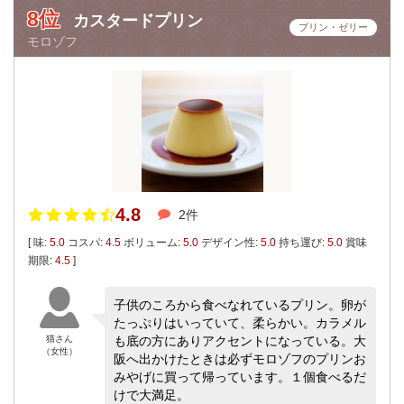
8位
カスタードプリン
プリン・ゼリー
モロゾフ
4.8
2件
[ 味:
5.0
コスパ:
4.5
ボリューム:
5.0
デザイン性:
5.0
持ち運び:
5.0
賞味
期限:
4.5
]
子供のころから食べなれているプリン。卵が
たっぷりはいっていて、柔らかい。カラメル
猫さん
も底の方にありアクセントになっている。大
（女性）
阪へ出かけたときは必ずモロゾフのプリンお
みやげに買って帰っています。１個食べるだ
けで大満足。