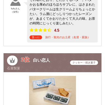
かおる厚めのほろほろサブレに、はさまれた
fufuさん
バタークリームは生クリームよりちょっとか
（女性）
たい。ラム酒にどっしりつかったレーズン
が、あまくてかおりたかくて大人の味。お茶
の時間にじっくり楽しみたい。
4.5
旅行・観光のお土産（友達・親族）
貰った
2位
白い恋人
クッキー・焼き菓子
石屋製菓