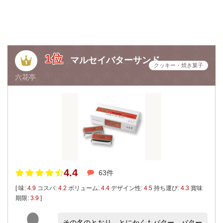
1位
マルセイバターサンド
クッキー・焼き菓子
六花亭
4.4
63件
[ 味:
4.9
コスパ:
4.2
ボリューム:
4.4
デザイン性:
4.5
持ち運び:
4.3
賞味
期限:
3.9
]
その名のとおり、とにかくもバター。バター