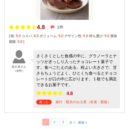
4.8
1件
[ 味:
5.0
コスパ:
4.0
ボリューム:
5.0
デザイン性:
5.0
持ち運び:
5.0
賞味
期限:
5.0
]
さくさくとした食感の中に、グラノーラとナ
ッツがぎっしり入ったチョコレート菓子で
佐久良さん
す。食べごたえのある、程よい大きさで、甘
（女性）
さもちょうどよく、ひとくち食べるとチョコ
レートが口の中に広がります。１枚でも満足
できるお菓子です。
4.8
旅行・観光のお土産（友達・親族）
貰った
1
2
3
次 >
最後 »