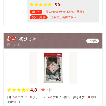
5.0
帰省時のお土産（友達・親族）
贈った
大阪の三番街で購入
買った場所
9位
梅ひじき
その他
萩・井上
4.8
1件
[ 味:
5.0
コスパ:
5.0
ボリューム:
4.0
デザイン性:
5.0
持ち運び:
5.0
賞味
期限:
5.0
]