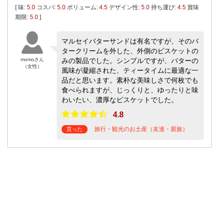
[ 味:
5.0
コスパ:
5.0
ボリューム:
4.5
デザイン性:
5.0
持ち運び:
4.5
賞味
期限:
5.0
]
マルセイバターサンドは有名ですが、そのバ
タークリームを外した、外側のビスケットの
momoさん
みの製品でした。シンプルですが、バターの
（女性）
風味が凝縮された、ティータイムに最適な一
品だと思います。素朴な美味しさで何枚でも
食べられますが、じっくりと、ゆったりと味
わいたい、濃厚なビスケットでした。
4.8
旅行・観光のお土産（友達・親族）
貰った