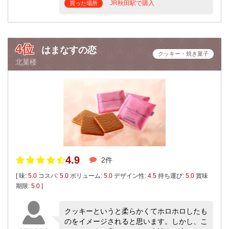
JR秋田駅で購入
買った場所
4位
はまなすの恋
クッキー・焼き菓子
北菓楼
4.9
2件
[ 味:
5.0
コスパ:
5.0
ボリューム:
5.0
デザイン性:
4.5
持ち運び:
5.0
賞味
期限:
5.0
]
クッキーというと柔らかくてホロホロしたも
のをイメージされると思います。しかし、こ