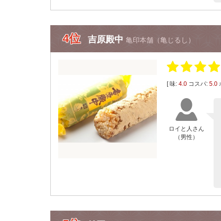
4位
吉原殿中
亀印本舗（亀じるし）
[ 味:
4.0
コスパ:
5.0
ロイと人さん
（男性）