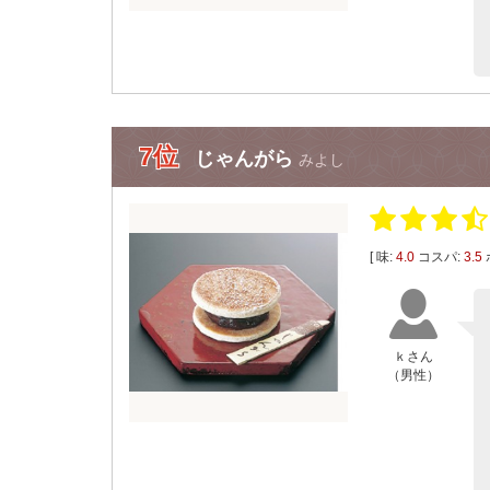
7位
じゃんがら
みよし
[ 味:
4.0
コスパ:
3.5
ｋさん
（男性）