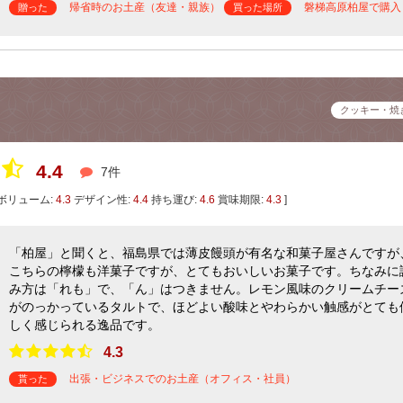
帰省時のお土産（友達・親族）
磐梯高原柏屋で購入
贈った
買った場所
クッキー・焼
4.4
7件
ボリューム:
4.3
デザイン性:
4.4
持ち運び:
4.6
賞味期限:
4.3
]
「柏屋」と聞くと、福島県では薄皮饅頭が有名な和菓子屋さんですが
こちらの檸檬も洋菓子ですが、とてもおいしいお菓子です。ちなみに
み方は「れも」で、「ん」はつきません。レモン風味のクリームチー
がのっかっているタルトで、ほどよい酸味とやわらかい触感がとても
しく感じられる逸品です。
4.3
出張・ビジネスでのお土産（オフィス・社員）
貰った