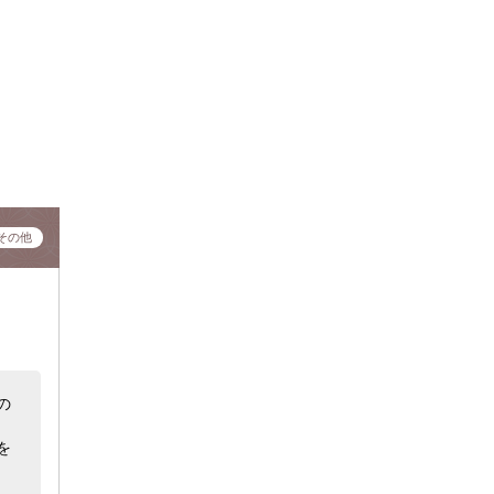
その他
の
を