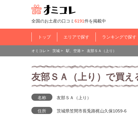
全国のお土産の口コミ
6191
件を掲載中
トップ
エリアで探す
ランキングで探す
オミコレ
>
茨城
>
駅、空港
>
友部ＳＡ（上り）
友部ＳＡ（上り）で買え
名称
友部ＳＡ（上り）
住所
茨城県笠間市長兎路梶山久保1059-6