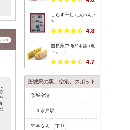
しらす干し
にんべんい
ち
4.8
じゅう
吉原殿中
亀印本舗（亀
じるし）
4.7
茨城県の駅、空港、スポット
に
で
茨城空港
合
食
ポ
ＪＲ水戸駅
守谷ＳＡ （下り）