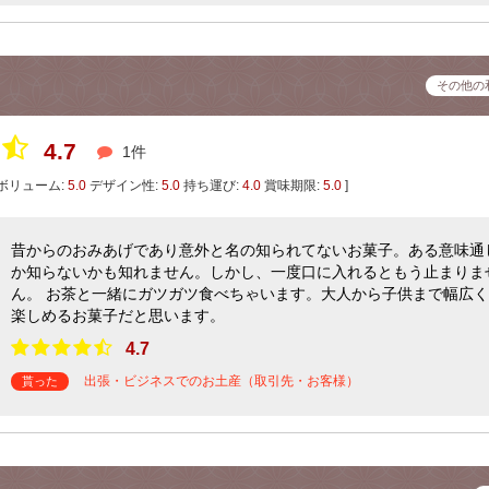
その他の
4.7
1件
ボリューム:
5.0
デザイン性:
5.0
持ち運び:
4.0
賞味期限:
5.0
]
昔からのおみあげであり意外と名の知られてないお菓子。ある意味通
か知らないかも知れません。しかし、一度口に入れるともう止まりま
ん。 お茶と一緒にガツガツ食べちゃいます。大人から子供まで幅広く
楽しめるお菓子だと思います。
4.7
出張・ビジネスでのお土産（取引先・お客様）
貰った