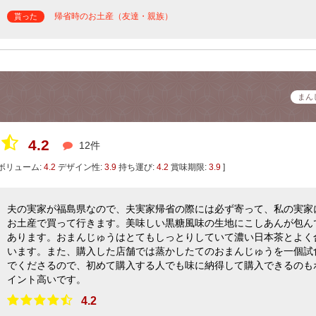
帰省時のお土産（友達・親族）
貰った
まん
4.2
12件
ボリューム:
4.2
デザイン性:
3.9
持ち運び:
4.2
賞味期限:
3.9
]
夫の実家が福島県なので、夫実家帰省の際には必ず寄って、私の実家
お土産で買って行きます。美味しい黒糖風味の生地にこしあんが包ん
あります。おまんじゅうはとてもしっとりしていて濃い日本茶とよく
います。また、購入した店舗では蒸かしたてのおまんじゅうを一個試
でくださるので、初めて購入する人でも味に納得して購入できるのも
イント高いです。
4.2