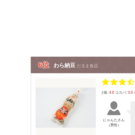
6位
わら納豆
だるま食品
[ 味:
4.0
コスパ:
3.0
にゃんたさん
（男性）