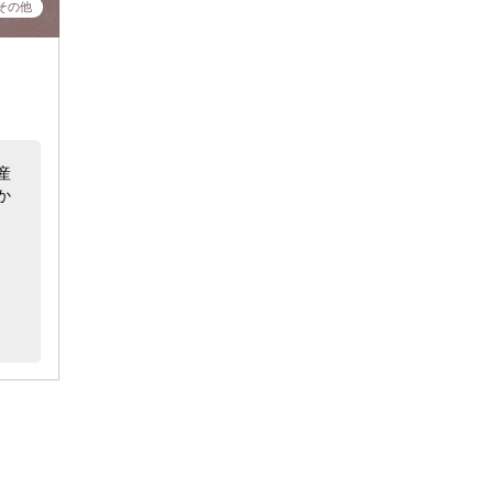
その他
産
か