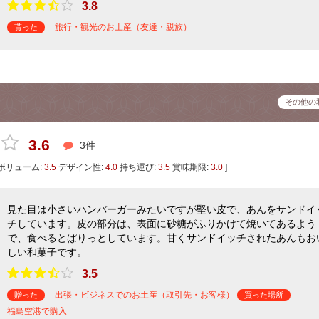
3.8
旅行・観光のお土産（友達・親族）
貰った
その他の
3.6
3件
ボリューム:
3.5
デザイン性:
4.0
持ち運び:
3.5
賞味期限:
3.0
]
見た目は小さいハンバーガーみたいですが堅い皮で、あんをサンドイ
チしています。皮の部分は、表面に砂糖がふりかけて焼いてあるよう
で、食べるとぱりっとしています。甘くサンドイッチされたあんもお
しい和菓子です。
3.5
出張・ビジネスでのお土産（取引先・お客様）
贈った
買った場所
福島空港で購入