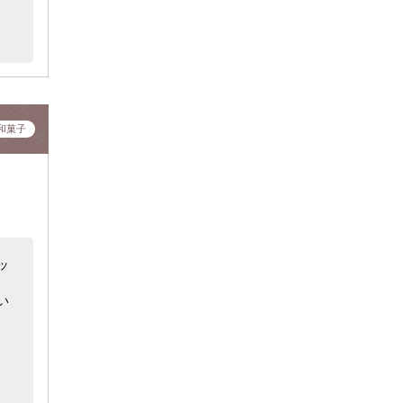
和菓子
ッ
い