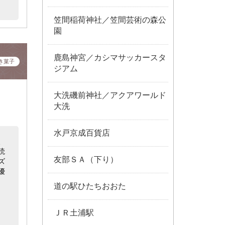
笠間稲荷神社／笠間芸術の森公
園
鹿島神宮／カシマサッカースタ
き菓子
ジアム
大洗磯前神社／アクアワールド
大洗
水戸京成百貨店
、
読
友部ＳＡ（下り）
ズ
優
道の駅ひたちおおた
ＪＲ土浦駅