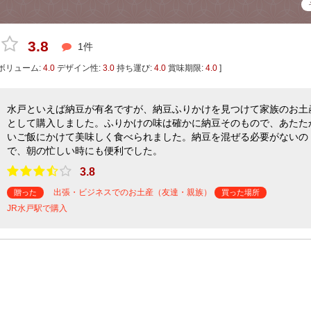
3.8
1件
ボリューム:
4.0
デザイン性:
3.0
持ち運び:
4.0
賞味期限:
4.0
]
水戸といえば納豆が有名ですが、納豆ふりかけを見つけて家族のお土
として購入しました。ふりかけの味は確かに納豆そのもので、あたた
いご飯にかけて美味しく食べられました。納豆を混ぜる必要がないの
で、朝の忙しい時にも便利でした。
3.8
出張・ビジネスでのお土産（友達・親族）
贈った
買った場所
JR水戸駅で購入