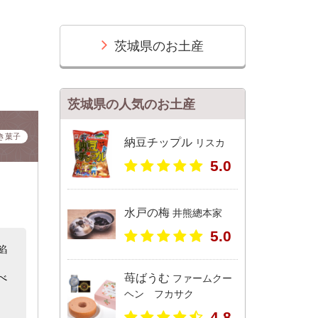
茨城県のお土産
茨城県の人気のお土産
き菓子
納豆チップル
リスカ
5.0
水戸の梅
井熊總本家
5.0
餡
べ
苺ばうむ
ファームクー
ヘン フカサク
4.8