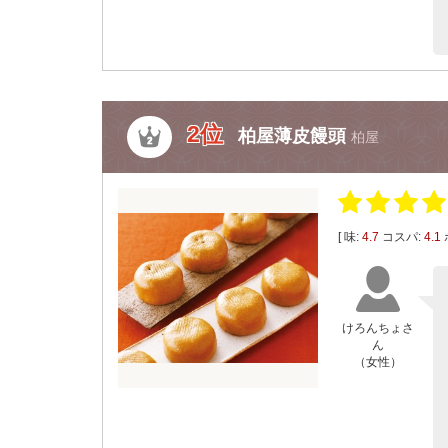
2位
柏屋薄皮饅頭
柏屋
[ 味:
4.7
コスパ:
4.1
けろんちょさ
ん
（女性）