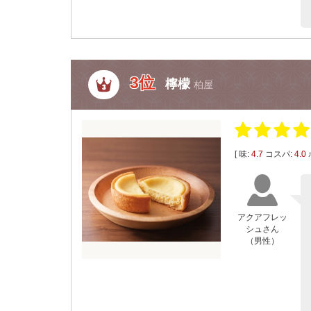
3位
檸檬
柏屋
[ 味:
4.7
コスパ:
4.0
アクアフレッ
シュさん
（男性）