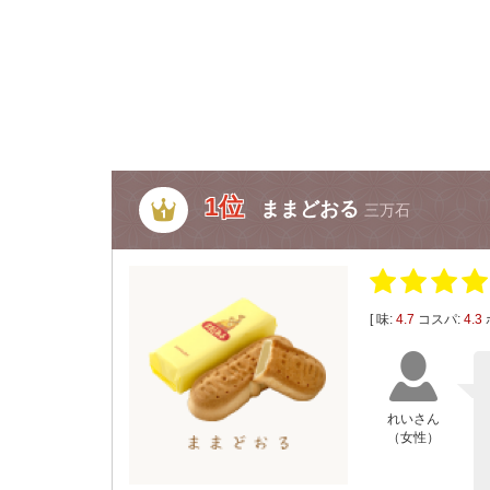
1位
ままどおる
三万石
[ 味:
4.7
コスパ:
4.3
れいさん
（女性）