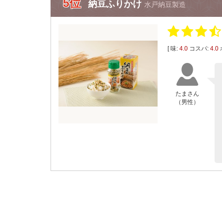
5位
納豆ふりかけ
水戸納豆製造
[ 味:
4.0
コスパ:
4.0
たまさん
（男性）