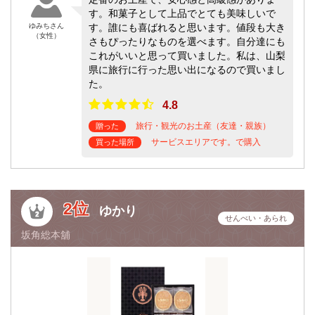
す。和菓子として上品でとても美味しいで
ゆみちさん
す。誰にも喜ばれると思います。値段も大き
（女性）
さもぴったりなものを選べます。自分達にも
これがいいと思って買いました。私は、山梨
県に旅行に行った思い出になるので買いまし
た。
4.8
旅行・観光のお土産（友達・親族）
贈った
サービスエリアです。で購入
買った場所
2位
ゆかり
せんべい・あられ
坂角総本舖