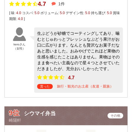
4.7
1件
[ 味:
4.0
コスパ:
5.0
ボリューム:
5.0
デザイン性:
5.0
持ち運び:
5.0
賞味
期限:
4.0
]
生ぶどうが砂糖でコーティングしてあり、噛
むとじゅわっとフレッシュなぶどう果汁がお
keroさん
口に広がります。なんとも贅沢なお菓子だな
（女性）
あと思いました。おみやげでこれほど果物の
生感を感じたことはありません。果物はその
まま食べたい主義なので星４つとさせていた
だきましたが、充分おいしかったです。
4.7
旅行・観光のお土産（友達・親族）
貰った
9位
シウマイ弁当
その他
崎陽軒