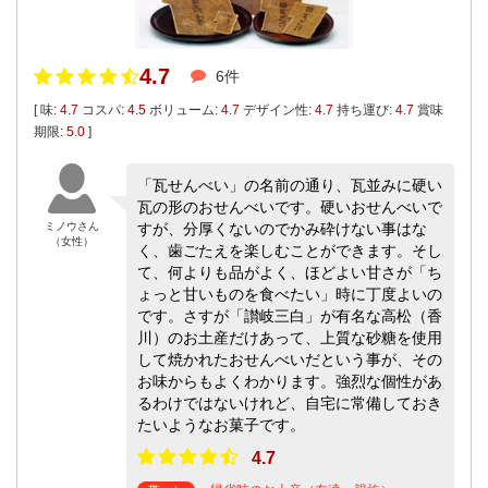
4.7
6件
[ 味:
4.7
コスパ:
4.5
ボリューム:
4.7
デザイン性:
4.7
持ち運び:
4.7
賞味
期限:
5.0
]
「瓦せんべい」の名前の通り、瓦並みに硬い
瓦の形のおせんべいです。硬いおせんべいで
ミノウさん
すが、分厚くないのでかみ砕けない事はな
（女性）
く、歯ごたえを楽しむことができます。そし
て、何よりも品がよく、ほどよい甘さが「ち
ょっと甘いものを食べたい」時に丁度よいの
です。さすが「讃岐三白」が有名な高松（香
川）のお土産だけあって、上質な砂糖を使用
して焼かれたおせんべいだという事が、その
お味からもよくわかります。強烈な個性があ
るわけではないけれど、自宅に常備しておき
たいようなお菓子です。
4.7