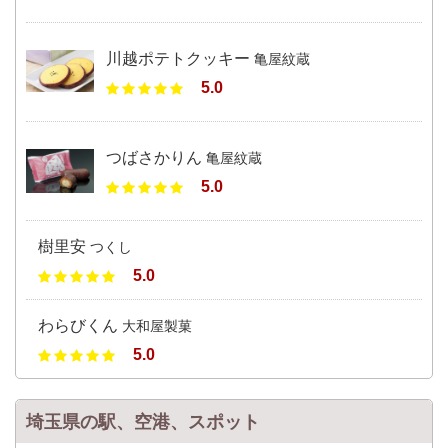
川越ポテトクッキー
亀屋紋蔵
5.0
つばさかりん
亀屋紋蔵
5.0
樹里安
つくし
5.0
わらびくん
大和屋製菓
5.0
埼玉県の駅、空港、スポット