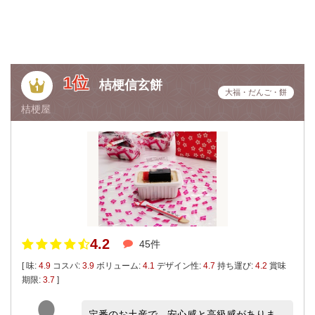
1位
桔梗信玄餅
大福・だんご・餅
桔梗屋
4.2
45件
[ 味:
4.9
コスパ:
3.9
ボリューム:
4.1
デザイン性:
4.7
持ち運び:
4.2
賞味
期限:
3.7
]
定番のお土産で、安心感と高級感がありま