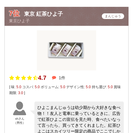
7位
東京 紅茶ひよ子
まんじゅう
東京ひよ子
4.7
1件
[ 味:
5.0
コスパ:
5.0
ボリューム:
5.0
デザイン性:
5.0
持ち運び:
5.0
賞味
期限:
3.0
]
ひよこまんじゅうは幼少期から大好きな食べ
物！！友人と電車に乗っているときに、広告
shさん
で紅茶ひよこの宣伝を見た時、食べたいなっ
（男性）
て言ったら、買ってきてくれました。紅茶ひ
よこはスカイツリー限定の商品でここでしか