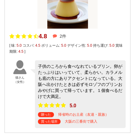
4.8
2件
[ 味:
5.0
コスパ:
4.5
ボリューム:
5.0
デザイン性:
5.0
持ち運び:
5.0
賞味
期限:
4.5
]
子供のころから食べなれているプリン。卵が
たっぷりはいっていて、柔らかい。カラメル
猫さん
も底の方にありアクセントになっている。大
（女性）
阪へ出かけたときは必ずモロゾフのプリンお
みやげに買って帰っています。１個食べるだ
けで大満足。
5.0
帰省時のお土産（友達・親族）
贈った
大阪の三番街で購入
買った場所