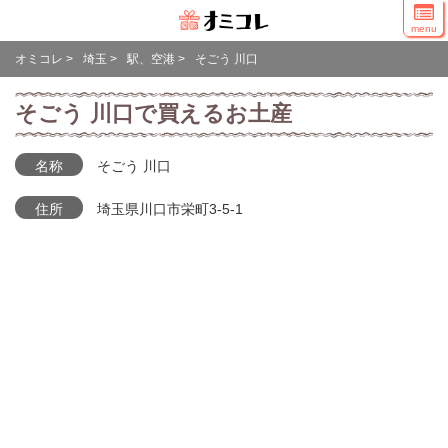
menu
オミコレ
>
埼玉
>
駅、空港
>
そごう 川口
そごう 川口で買えるお土産
名称
そごう 川口
住所
埼玉県川口市栄町3-5-1