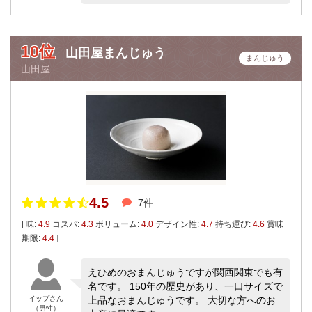
10位
山田屋まんじゅう
まんじゅう
山田屋
4.5
7件
[ 味:
4.9
コスパ:
4.3
ボリューム:
4.0
デザイン性:
4.7
持ち運び:
4.6
賞味
期限:
4.4
]
えひめのおまんじゅうですが関西関東でも有
名です。 150年の歴史があり、一口サイズで
イップさん
上品なおまんじゅうです。 大切な方へのお
（男性）