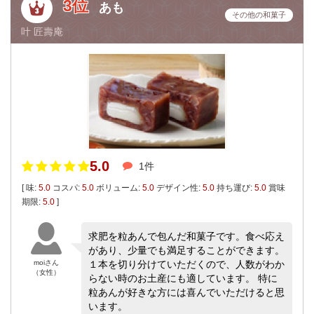
3位
あも
その他の和菓子
叶 匠壽庵
5.0
1件
[ 味:
5.0
コスパ:
5.0
ボリューム:
5.0
デザイン性:
5.0
持ち運び:
5.0
賞味
期限:
5.0
]
求肥を粒あんで包んだ和菓子です。食べ応え
があり、少量でも満足することができます。
moiさん
１本を切り分けていただくので、人数がわか
（女性）
らない時のお土産にも適しています。 特に
粒あんが好きな方には喜んでいただけると思
います。