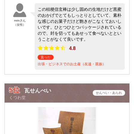
この桔梗信玄棒は少し固めの生地だけど黒蜜
のおかげでとてもしっとりとしていて、素朴
mrinさん
な感じのお菓子だけど飽きがこなくておいし
（女性）
いです。ひとつひとつパッケージされている
ので、封を切ってもあせって食べないととい
うことがなくて良いです。
4.8
貰った
出張・ビジネスでのお土産（友達・親族）
5位
瓦せんべい
せんべい・あられ
くつわ堂