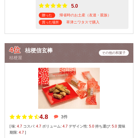
5.0
帰省時のお土産（友達・親族）
贈った
草津ニワタスで購入
買った場所
4位
桔梗信玄棒
その他の和菓子
桔梗屋
4.8
3件
[ 味:
4.7
コスパ:
4.7
ボリューム:
4.7
デザイン性:
5.0
持ち運び:
5.0
賞味
期限:
4.7
]