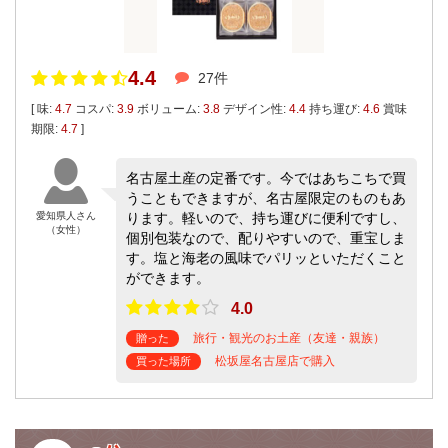
4.4
27件
[ 味:
4.7
コスパ:
3.9
ボリューム:
3.8
デザイン性:
4.4
持ち運び:
4.6
賞味
期限:
4.7
]
名古屋土産の定番です。今ではあちこちで買
うこともできますが、名古屋限定のものもあ
愛知県人さん
ります。軽いので、持ち運びに便利ですし、
（女性）
個別包装なので、配りやすいので、重宝しま
す。塩と海老の風味でパリッといただくこと
ができます。
4.0
旅行・観光のお土産（友達・親族）
贈った
松坂屋名古屋店で購入
買った場所