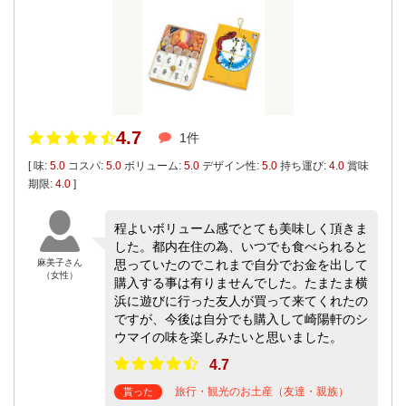
4.7
1件
[ 味:
5.0
コスパ:
5.0
ボリューム:
5.0
デザイン性:
5.0
持ち運び:
4.0
賞味
期限:
4.0
]
程よいボリューム感でとても美味しく頂きま
した。都内在住の為、いつでも食べられると
麻美子さん
思っていたのでこれまで自分でお金を出して
（女性）
購入する事は有りませんでした。たまたま横
浜に遊びに行った友人が買って来てくれたの
ですが、今後は自分でも購入して崎陽軒のシ
ウマイの味を楽しみたいと思いました。
4.7
旅行・観光のお土産（友達・親族）
貰った