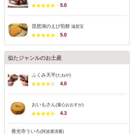
5.0
琵琶湖のえび煎餅
滋賀宝
5.0
似たジャンルのお土産
ふくみ天平
(たねや)
4.0
おいもさん
(菓心おおすが)
4.3
善光寺ういろ
(阿波屋清重)