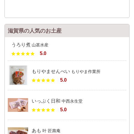
滋賀県の人気のお土産
うろり煮
山甚水産
5.0
もりやませんべい
もりやま作業所
5.0
いっぷく日和
中西永生堂
5.0
あも
叶 匠壽庵