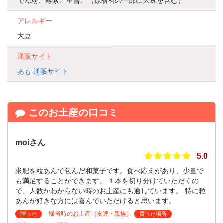
でん粉、酵素、重曹、（原材料の一部に大豆を含む）
アレルギー
大豆
通販サイト
あも 通販サイト
このお土産の口コミ
moiさん
5.0
求肥を粒あんで包んだ和菓子です。食べ応えがあり、少量で
も満足することができます。 １本を切り分けていただくの
で、人数がわからない時のお土産にも適しています。 特に粒
あんが好きな方には喜んでいただけると思います。
帰省時のお土産（友達・親族）
贈った
買った場所