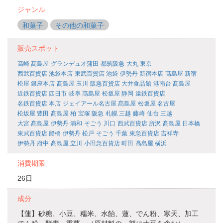
ジャンル
和菓子
その他の和菓子
販売スポット
高崎 髙島屋
グランデュオ蒲田
都筑阪急
大丸 東京
西武百貨店 池袋本店
東武百貨店 池袋
伊勢丹 新宿本店
髙島屋 新宿
松屋 銀座本店
髙島屋 玉川
阪急百貨店 大井食品館
港南台 髙島屋
近鉄百貨店 四日市
岐阜 髙島屋
松坂屋 静岡
遠鉄百貨店
名鉄百貨店 本店
ジェイアール名古屋 髙島屋
松坂屋 名古屋
松坂屋 豊田
髙島屋 柏
宝塚 阪急
札幌 三越
藤崎
仙台 三越
大宮 髙島屋
伊勢丹 浦和
そごう 川口
西武百貨店 所沢
髙島屋 日本橋
東武百貨店 船橋
伊勢丹 松戸
そごう 千葉
東急百貨店 吉祥寺
伊勢丹 府中
髙島屋 立川
小田急百貨店 町田
髙島屋 横浜
消費期限
26日
成分
【蓮】砂糖、小豆、糯米、水飴、蓮、でん粉、寒天、加工