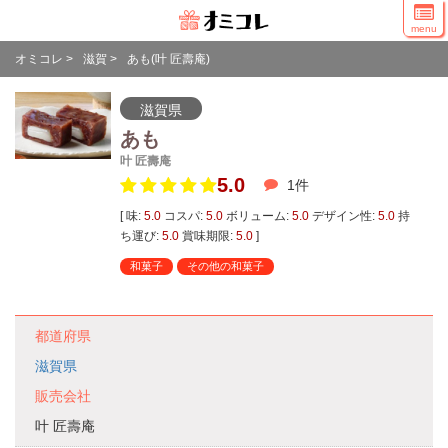
menu
オミコレ
>
滋賀
>
あも(叶 匠壽庵)
滋賀県
あも
叶 匠壽庵
5.0
1
件
[ 味:
5.0
コスパ:
5.0
ボリューム:
5.0
デザイン性:
5.0
持
ち運び:
5.0
賞味期限:
5.0
]
和菓子
その他の和菓子
都道府県
滋賀県
販売会社
叶 匠壽庵