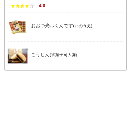
4.0
おおつ光ルくんです
(いのうえ)
こうしん
(御菓子司大彌)