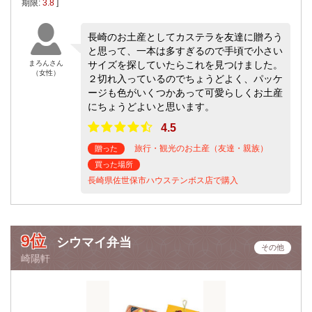
期限:
3.8
]
長崎のお土産としてカステラを友達に贈ろう
と思って、一本は多すぎるので手頃で小さい
まろんさん
サイズを探していたらこれを見つけました。
（女性）
２切れ入っているのでちょうどよく、パッケ
ージも色がいくつかあって可愛らしくお土産
にちょうどよいと思います。
4.5
旅行・観光のお土産（友達・親族）
贈った
買った場所
長崎県佐世保市ハウステンボス店で購入
9位
シウマイ弁当
その他
崎陽軒