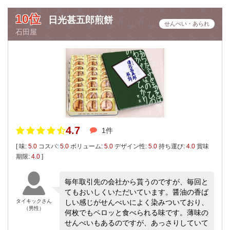
10位
日光甚五郎煎餅
せんべい・あられ
石田屋
4.7
1件
[ 味:
5.0
コスパ:
5.0
ボリューム:
5.0
デザイン性:
5.0
持ち運び:
4.0
賞味
期限:
4.0
]
毎年取引先の会社から貰うのですが、毎回と
てもおいしくいただいています。醤油の香ば
タイキックさん
しい感じがせんべいによく染みついており、
（男性）
何枚でもペロッと食べられる味です。薄味の
せんべいもあるのですが、あっさりしていて