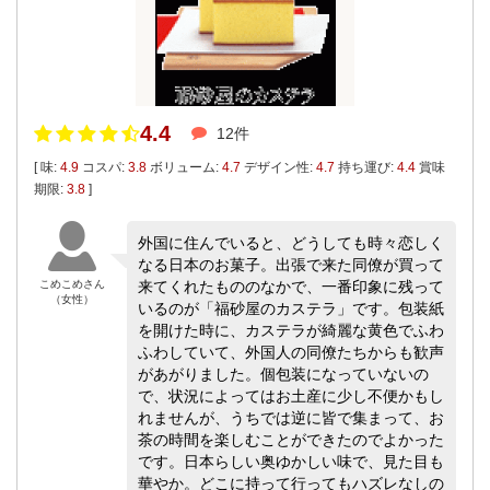
4.4
12件
[ 味:
4.9
コスパ:
3.8
ボリューム:
4.7
デザイン性:
4.7
持ち運び:
4.4
賞味
期限:
3.8
]
外国に住んでいると、どうしても時々恋しく
なる日本のお菓子。出張で来た同僚が買って
こめこめさん
来てくれたもののなかで、一番印象に残って
（女性）
いるのが「福砂屋のカステラ」です。包装紙
を開けた時に、カステラが綺麗な黄色でふわ
ふわしていて、外国人の同僚たちからも歓声
があがりました。個包装になっていないの
で、状況によってはお土産に少し不便かもし
れませんが、うちでは逆に皆で集まって、お
茶の時間を楽しむことができたのでよかった
です。日本らしい奥ゆかしい味で、見た目も
華やか。どこに持って行ってもハズレなしの