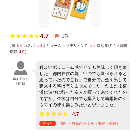
4.7
1件
[ 味:
5.0
コスパ:
5.0
ボリューム:
5.0
デザイン性:
5.0
持ち運び:
4.0
賞味
期限:
4.0
]
程よいボリューム感でとても美味しく頂きま
した。都内在住の為、いつでも食べられると
麻美子さん
思っていたのでこれまで自分でお金を出して
（女性）
購入する事は有りませんでした。たまたま横
浜に遊びに行った友人が買って来てくれたの
ですが、今後は自分でも購入して崎陽軒のシ
ウマイの味を楽しみたいと思いました。
4.7
旅行・観光のお土産（友達・親族）
貰った