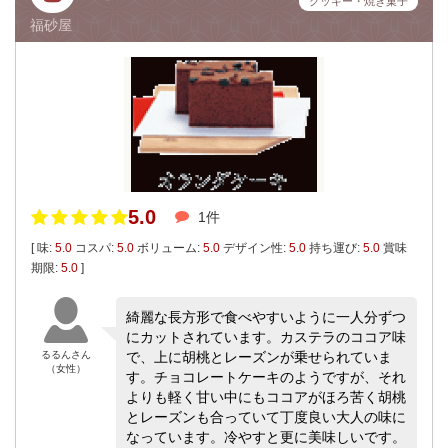
クッキー・焼き菓子
福砂屋
5.0
1件
[ 味:
5.0
コスパ:
5.0
ボリューム:
5.0
デザイン性:
5.0
持ち運び:
5.0
賞味
期限:
5.0
]
綺麗な長方形で食べやすいように一人分ずつ
にカットされています。カステラのココア味
るるんさん
で、上に胡桃とレーズンが乗せられていま
（女性）
す。チョコレートケーキのようですが、それ
よりも軽く甘い中にもココアがほろ苦く胡桃
とレーズンも合っていて丁度良い大人の味に
なっています。冷やすと更に美味しいです。