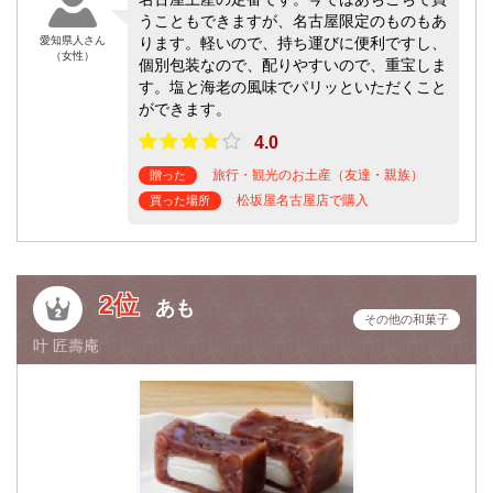
うこともできますが、名古屋限定のものもあ
愛知県人さん
ります。軽いので、持ち運びに便利ですし、
（女性）
個別包装なので、配りやすいので、重宝しま
す。塩と海老の風味でパリッといただくこと
ができます。
4.0
旅行・観光のお土産（友達・親族）
贈った
松坂屋名古屋店で購入
買った場所
2位
あも
その他の和菓子
叶 匠壽庵