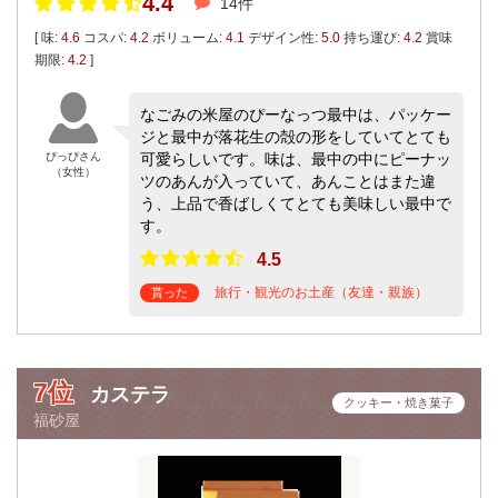
4.4
14件
[ 味:
4.6
コスパ:
4.2
ボリューム:
4.1
デザイン性:
5.0
持ち運び:
4.2
賞味
期限:
4.2
]
なごみの米屋のぴーなっつ最中は、パッケー
ジと最中が落花生の殻の形をしていてとても
ぴっぴさん
可愛らしいです。味は、最中の中にピーナッ
（女性）
ツのあんが入っていて、あんことはまた違
う、上品で香ばしくてとても美味しい最中で
す。
4.5
旅行・観光のお土産（友達・親族）
貰った
7位
カステラ
クッキー・焼き菓子
福砂屋