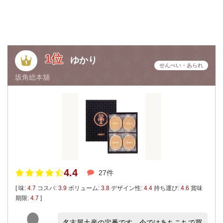
1位
ゆかり
せんべい・あられ
坂角総本舖
4.4
27件
[ 味:
4.7
コスパ:
3.9
ボリューム:
3.8
デザイン性:
4.4
持ち運び:
4.6
賞味
期限:
4.7
]
名古屋土産の定番です。今ではあちこちで買