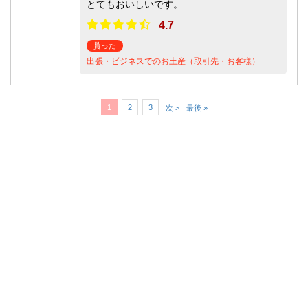
とてもおいしいです。
4.7
貰った
出張・ビジネスでのお土産（取引先・お客様）
1
2
3
次 >
最後 »