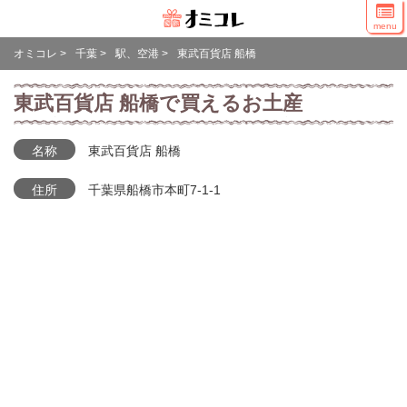
menu
オミコレ
>
千葉
>
駅、空港
>
東武百貨店 船橋
東武百貨店 船橋で買えるお土産
名称
東武百貨店 船橋
住所
千葉県船橋市本町7-1-1