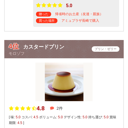
5.0
帰省時のお土産（友達・親族）
贈った
アミュプラザ長崎で購入
買った場所
4位
カスタードプリン
プリン・ゼリー
モロゾフ
4.8
2件
[ 味:
5.0
コスパ:
4.5
ボリューム:
5.0
デザイン性:
5.0
持ち運び:
5.0
賞味
期限:
4.5
]