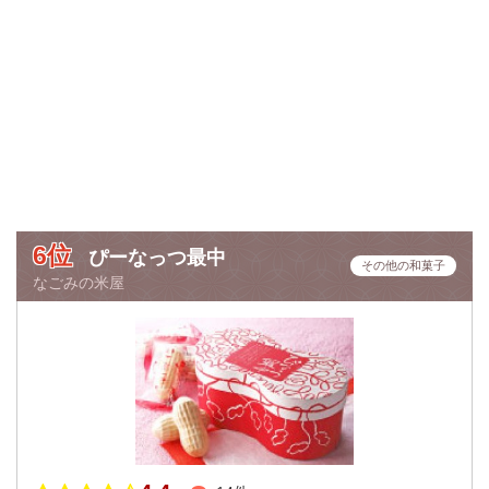
6位
ぴーなっつ最中
その他の和菓子
なごみの米屋