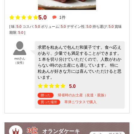
5.0
1件
[ 味:
5.0
コスパ:
5.0
ボリューム:
5.0
デザイン性:
5.0
持ち運び:
5.0
賞味
期限:
5.0
]
求肥を粒あんで包んだ和菓子です。食べ応え
があり、少量でも満足することができます。
moiさん
１本を切り分けていただくので、人数がわか
（女性）
らない時のお土産にも適しています。 特に
粒あんが好きな方には喜んでいただけると思
います。
5.0
帰省時のお土産（友達・親族）
贈った
草津ニワタスで購入
買った場所
3位
オランダケーキ