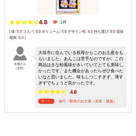
4.8
1件
[ 味:
5.0
コスパ:
5.0
ボリューム:
5.0
デザイン性:
4.0
持ち運び:
5.0
賞味
期限:
5.0
]
大垣市に住んでいる祖母からこのお土産をも
らいました。あんこは苦手なのですが、この
水都さん
商品はきな粉風味がきいていてとても美味し
（女性）
かったです。また機会があったらぜひ食べた
いなと思いました。味もしつこすぎず、薄す
ぎずでちょうど良かったです。
4.8
旅行・観光のお土産（友達・親族）
貰った