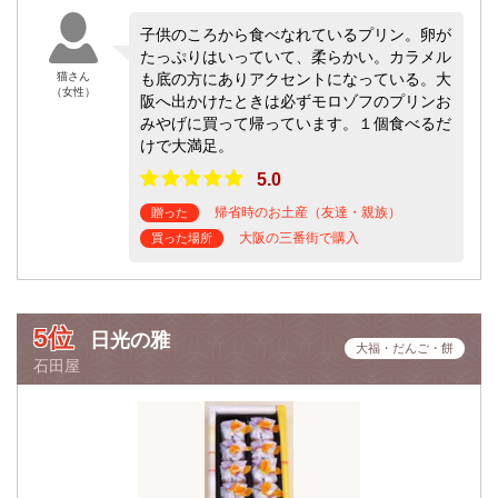
子供のころから食べなれているプリン。卵が
たっぷりはいっていて、柔らかい。カラメル
猫さん
も底の方にありアクセントになっている。大
（女性）
阪へ出かけたときは必ずモロゾフのプリンお
みやげに買って帰っています。１個食べるだ
けで大満足。
5.0
帰省時のお土産（友達・親族）
贈った
大阪の三番街で購入
買った場所
5位
日光の雅
大福・だんご・餅
石田屋