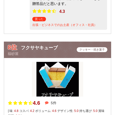
贈答品だと思います。
4.3
貰った
出張・ビジネスでのお土産（オフィス・社員）
8位
フクサヤキューブ
クッキー・焼き菓子
福砂屋
4.6
5件
[ 味:
4.8
コスパ:
4.2
ボリューム:
4.6
デザイン性:
5.0
持ち運び:
5.0
賞味