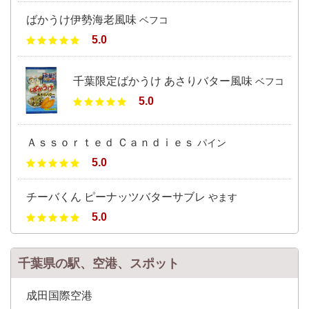
ばかうけ伊勢海老風味
ベフコ
5.0
千葉限定ばかうけ あさりバター風味
ベフコ
5.0
Ａｓｓｏｒｔｅｄ Ｃａｎｄｉｅｓ
パイン
5.0
チーバくん ピーナッツバターサブレ
やます
5.0
千葉県の駅、空港、スポット
成田国際空港