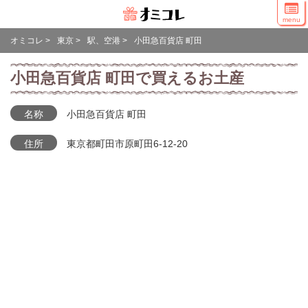
menu
オミコレ
>
東京
>
駅、空港
>
小田急百貨店 町田
小田急百貨店 町田で買えるお土産
名称
小田急百貨店 町田
住所
東京都町田市原町田6-12-20