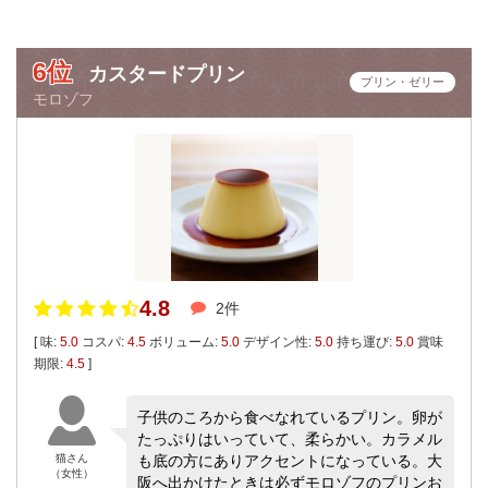
6位
カスタードプリン
プリン・ゼリー
モロゾフ
4.8
2件
[ 味:
5.0
コスパ:
4.5
ボリューム:
5.0
デザイン性:
5.0
持ち運び:
5.0
賞味
期限:
4.5
]
子供のころから食べなれているプリン。卵が
たっぷりはいっていて、柔らかい。カラメル
猫さん
も底の方にありアクセントになっている。大
（女性）
阪へ出かけたときは必ずモロゾフのプリンお