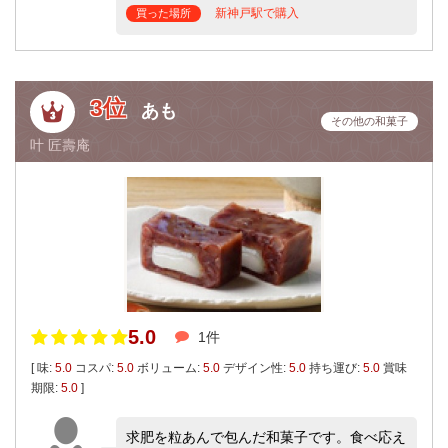
新神戸駅で購入
買った場所
3位
あも
その他の和菓子
叶 匠壽庵
5.0
1件
[ 味:
5.0
コスパ:
5.0
ボリューム:
5.0
デザイン性:
5.0
持ち運び:
5.0
賞味
期限:
5.0
]
求肥を粒あんで包んだ和菓子です。食べ応え