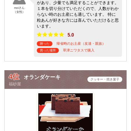
があり、少量でも満足することができます。
moiさん
１本を切り分けていただくので、人数がわか
（女性）
らない時のお土産にも適しています。 特に
粒あんが好きな方には喜んでいただけると思
います。
5.0
帰省時のお土産（友達・親族）
贈った
草津ニワタスで購入
買った場所
4位
オランダケーキ
クッキー・焼き菓子
福砂屋