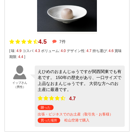
4.5
7件
[ 味:
4.9
コスパ:
4.3
ボリューム:
4.0
デザイン性:
4.7
持ち運び:
4.6
賞味
期限:
4.4
]
えひめのおまんじゅうですが関西関東でも有
名です。 150年の歴史があり、一口サイズで
イップさん
上品なおまんじゅうです。 大切な方へのお
（男性）
土産に最適です。
4.7
贈った
出張・ビジネスでのお土産（取引先・お客様）
松山空港で購入
買った場所