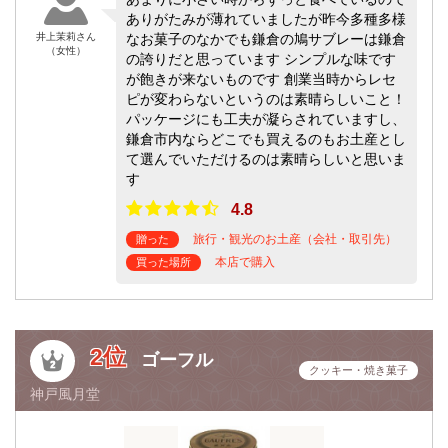
ありがたみが薄れていましたが昨今多種多様
井上茉莉さん
なお菓子のなかでも鎌倉の鳩サブレーは鎌倉
（女性）
の誇りだと思っています シンプルな味です
が飽きが来ないものです 創業当時からレセ
ピが変わらないというのは素晴らしいこと！
パッケージにも工夫が凝らされていますし、
鎌倉市内ならどこでも買えるのもお土産とし
て選んでいただけるのは素晴らしいと思いま
す
4.8
旅行・観光のお土産（会社・取引先）
贈った
本店で購入
買った場所
2位
ゴーフル
クッキー・焼き菓子
神戸風月堂