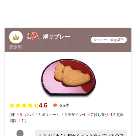
1位
鳩サブレー
クッキー・焼き菓子
豊島屋
4.5
25件
[ 味:
4.6
コスパ:
4.3
ボリューム:
4.5
デザイン性:
4.7
持ち運び:
4.2
賞味
期限:
4.7
]
あまりに小さい時からずっと食べているので