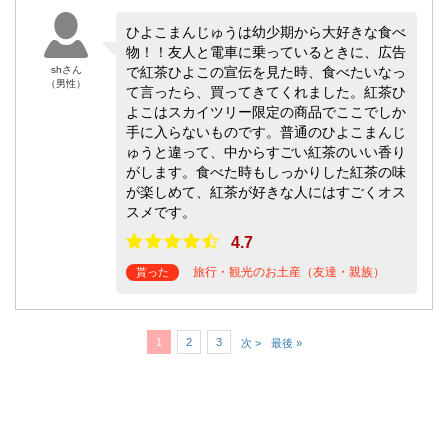
ひよこまんじゅうは幼少期から大好きな食べ
物！！友人と電車に乗っているときに、広告
shさん
で紅茶ひよこの宣伝を見た時、食べたいなっ
（男性）
て言ったら、買ってきてくれました。紅茶ひ
よこはスカイツリー限定の商品でここでしか
手に入らないものです。普通のひよこまんじ
ゅうと違って、中からすごい紅茶のいい香り
がします。食べた時もしっかりした紅茶の味
が楽しめて、紅茶が好きな人にはすごくオス
スメです。
4.7
旅行・観光のお土産（友達・親族）
貰った
1
2
3
次 >
最後 »