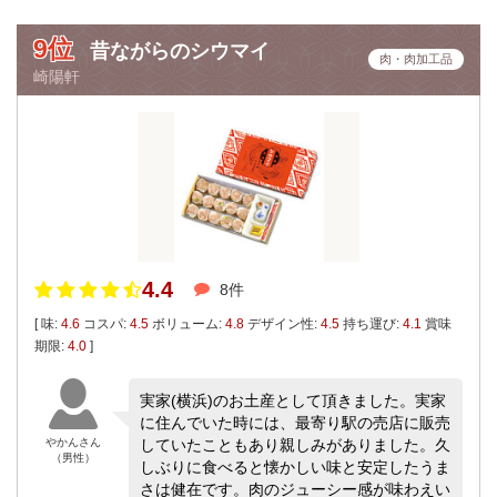
9位
昔ながらのシウマイ
肉・肉加工品
崎陽軒
4.4
8件
[ 味:
4.6
コスパ:
4.5
ボリューム:
4.8
デザイン性:
4.5
持ち運び:
4.1
賞味
期限:
4.0
]
実家(横浜)のお土産として頂きました。実家
に住んでいた時には、最寄り駅の売店に販売
やかんさん
していたこともあり親しみがありました。久
（男性）
しぶりに食べると懐かしい味と安定したうま
さは健在です。肉のジューシー感が味わえい