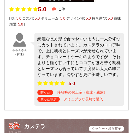
5.0
1件
[ 味:
5.0
コスパ:
5.0
ボリューム:
5.0
デザイン性:
5.0
持ち運び:
5.0
賞味
期限:
5.0
]
綺麗な長方形で食べやすいように一人分ずつ
にカットされています。カステラのココア味
るるんさん
で、上に胡桃とレーズンが乗せられていま
（女性）
す。チョコレートケーキのようですが、それ
よりも軽く甘い中にもココアがほろ苦く胡桃
とレーズンも合っていて丁度良い大人の味に
なっています。冷やすと更に美味しいです。
5.0
帰省時のお土産（友達・親族）
贈った
アミュプラザ長崎で購入
買った場所
5位
カステラ
クッキー・焼き菓子