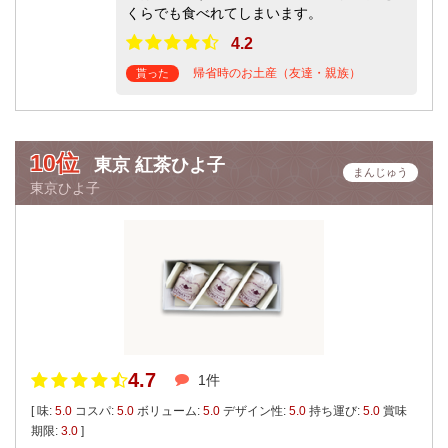
くらでも食べれてしまいます。
4.2
帰省時のお土産（友達・親族）
貰った
10位
東京 紅茶ひよ子
まんじゅう
東京ひよ子
4.7
1件
[ 味:
5.0
コスパ:
5.0
ボリューム:
5.0
デザイン性:
5.0
持ち運び:
5.0
賞味
期限:
3.0
]