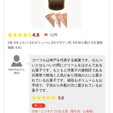
4.6
11件
[ 味:
4.8
コスパ:
4.4
ボリューム:
4.5
デザイン性:
4.6
持ち運び:
4.6
賞味
期限:
4.9
]
ゴーフルは神戸を代表する銘菓です。せんべ
いとせんべいの間にクリームをはさんである
HideGotoさん
お菓子です。もともと洋菓子の激戦区である
（男性）
兵庫県で根強く人気があり現地の人にも愛さ
れているお菓子です。値段もボリュームもお
手頃で、子供から年配の方に愛されているお
菓子です。
5.0
贈った
出張・ビジネスでのお土産（取引先・お客様）