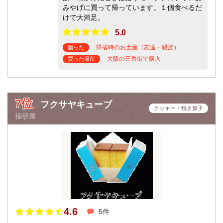
みやげに買って帰っています。１個食べるだ
けで大満足。
5.0
帰省時のお土産（友達・親族）
贈った
大阪の三番街で購入
買った場所
7位
フクサヤキューブ
クッキー・焼き菓子
福砂屋
4.6
5件