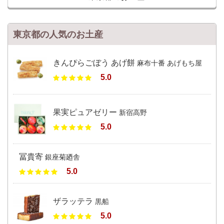
東京都の人気のお土産
きんぴらごぼう あげ餅
麻布十番 あげもち屋
5.0
果実ピュアゼリー
新宿高野
5.0
冨貴寄
銀座菊廼舎
5.0
ザラッテラ
黒船
5.0