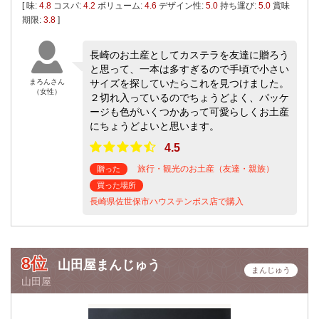
[ 味:
4.8
コスパ:
4.2
ボリューム:
4.6
デザイン性:
5.0
持ち運び:
5.0
賞味
期限:
3.8
]
長崎のお土産としてカステラを友達に贈ろう
と思って、一本は多すぎるので手頃で小さい
まろんさん
サイズを探していたらこれを見つけました。
（女性）
２切れ入っているのでちょうどよく、パッケ
ージも色がいくつかあって可愛らしくお土産
にちょうどよいと思います。
4.5
旅行・観光のお土産（友達・親族）
贈った
買った場所
長崎県佐世保市ハウステンボス店で購入
8位
山田屋まんじゅう
まんじゅう
山田屋