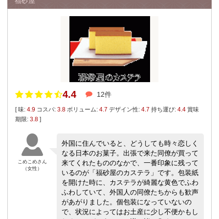
福砂屋
4.4
12件
[ 味:
4.9
コスパ:
3.8
ボリューム:
4.7
デザイン性:
4.7
持ち運び:
4.4
賞味
期限:
3.8
]
外国に住んでいると、どうしても時々恋しく
なる日本のお菓子。出張で来た同僚が買って
こめこめさん
来てくれたもののなかで、一番印象に残って
（女性）
いるのが「福砂屋のカステラ」です。包装紙
を開けた時に、カステラが綺麗な黄色でふわ
ふわしていて、外国人の同僚たちからも歓声
があがりました。個包装になっていないの
で、状況によってはお土産に少し不便かもし