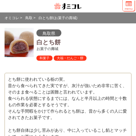
menu
オミコレ
>
鳥取
>
白とち餅(お菓子の壽城)
鳥取県
白とち餅
お菓子の壽城
和菓子
大福・だんご・餅
とち餅に使われている栃の実。
昔から食べられてきた実ですが、灰汁が強いため非常に苦く、
そのまま食べることは困難と言われています。
食べられる状態にするまでには、なんと半月以上の時間と十数
もの作業を必要とするそうです。
そんな手間暇をかけて作られるとち餅は、昔から多くの人に愛
されてきたお菓子です。
とち餅自体は少し苦みがあり、中に入っているこし餡とマッチ