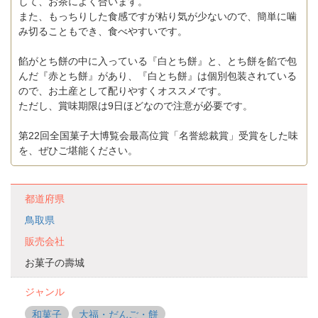
して、お茶によく合います。
また、もっちりした食感ですが粘り気が少ないので、簡単に噛
み切ることもでき、食べやすいです。
餡がとち餅の中に入っている『白とち餅』と、とち餅を餡で包
んだ『赤とち餅』があり、『白とち餅』は個別包装されている
ので、お土産として配りやすくオススメです。
ただし、賞味期限は9日ほどなので注意が必要です。
第22回全国菓子大博覧会最高位賞「名誉総裁賞」受賞をした味
を、ぜひご堪能ください。
都道府県
鳥取県
販売会社
お菓子の壽城
ジャンル
和菓子
大福・だんご・餅