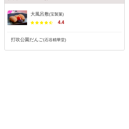
大風呂敷
(宝製菓)
4.4
打吹公園だんご
(石谷精華堂)