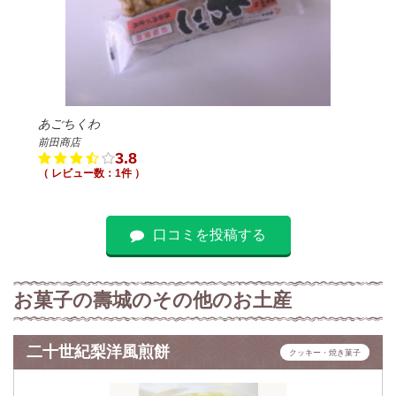
あごちくわ
前田商店
3.8
（ レビュー数：1件 ）
口コミを投稿する
お菓子の壽城のその他のお土産
二十世紀梨洋風煎餅
クッキー・焼き菓子