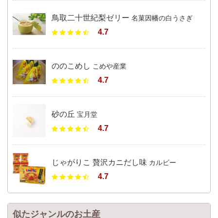
鳥取二十世紀梨ゼリー
名菓因幡の白うさぎ
4.7
ののこめし
こめや産業
4.7
砂の丘
宝月堂
4.7
じゃがりこ 贅沢カニだし味
カルビー
4.7
似たジャンルのお土産