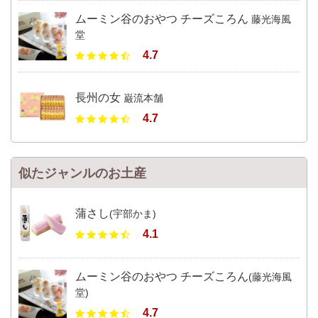
ムーミン谷のおやつ チーズころん
藤光海風
堂
4.7
長州の女
巌流本舗
4.7
似たジャンルのお土産
蒲さし
(宇部かま)
4.1
ムーミン谷のおやつ チーズころん
(藤光海風
堂)
4.7