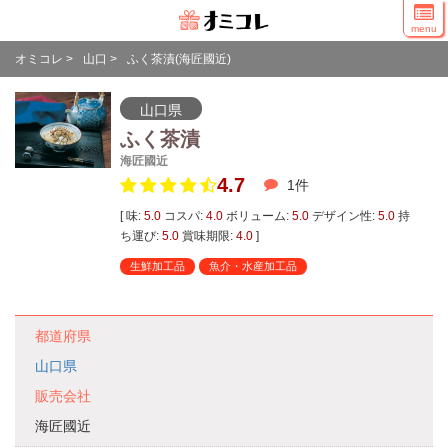
menu
オミコレ
>
山口
>
ふく茶漬(海匠國近)
山口県
ふく茶漬
海匠國近
4.7
1
件
[ 味:
5.0
コスパ:
4.0
ボリューム:
5.0
デザイン性:
5.0
持
ち運び:
5.0
賞味期限:
4.0
]
生鮮加工品
魚介・水産加工品
都道府県
山口県
販売会社
海匠國近