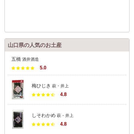
山口県の人気のお土産
五橋
酒井酒造
5.0
梅ひじき
萩・井上
4.8
しそわかめ
萩・井上
4.8