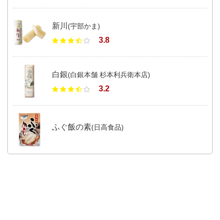
新川
(宇部かま)
3.8
白銀
(白銀本舗 杉本利兵衛本店)
3.2
ふぐ飯の素
(日高食品)