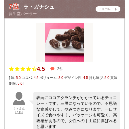
7位
ラ・ガナシュ
チョコレート
資生堂パーラー
4.5
2件
[ 味:
5.0
コスパ:
4.5
ボリューム:
3.0
デザイン性:
4.5
持ち運び:
5.0
賞味
期限:
5.0
]
表面にココアクランチがかかっているチョコ
レートです。三層になっているので、不思議
ぐぅさん
な食感がして、やみつきになります。一口サ
（女性）
イズで食べやすく、パッケージも可愛く、高
級感があるので、女性への手土産に喜ばれる
と思います