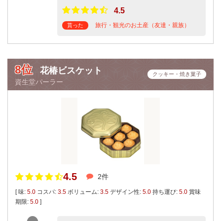
4.5
旅行・観光のお土産（友達・親族）
貰った
8位
花椿ビスケット
クッキー・焼き菓子
資生堂パーラー
4.5
2件
[ 味:
5.0
コスパ:
3.5
ボリューム:
3.5
デザイン性:
5.0
持ち運び:
5.0
賞味
期限:
5.0
]