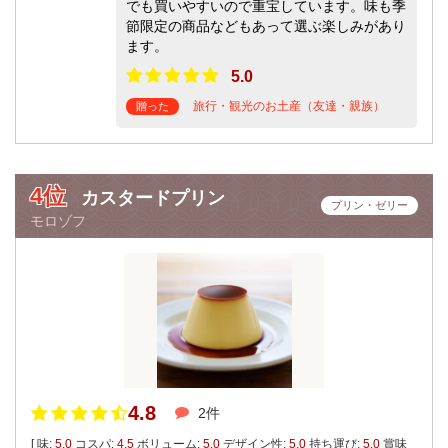
でも買いやすいので重宝しています。味も季
節限定の商品などもあって選ぶ楽しみがあり
ます。
5.0
旅行・観光のお土産（友達・親族）
贈った
4位
カスタードプリン
プリン・ゼリー
モロゾフ
4.8
2件
[ 味:
5.0
コスパ:
4.5
ボリューム:
5.0
デザイン性:
5.0
持ち運び:
5.0
賞味