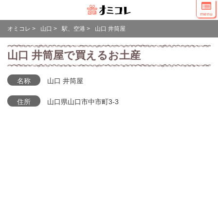
menu
オミコレ
>
山口
>
駅、空港
>
山口 井筒屋
山口 井筒屋で買えるお土産
名称
山口 井筒屋
住所
山口県山口市中市町3-3