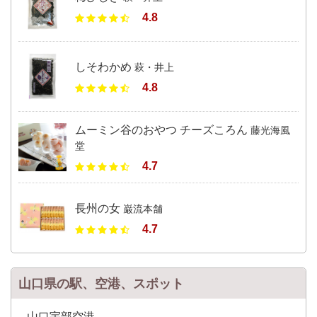
4.8
しそわかめ
萩・井上
4.8
ムーミン谷のおやつ チーズころん
藤光海風
堂
4.7
長州の女
巌流本舗
4.7
山口県の駅、空港、スポット
山口宇部空港