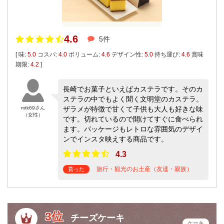
4.6
5件
[ 味:
5.0
コスパ:
4.0
ボリューム:
4.6
デザイン性:
5.0
持ち運び:
4.6
賞味
期限:
4.2
]
長崎でお菓子といえばカステラです。そのカ
ステラの中でもよく聞く文明堂のカステラ。
mtk69さん
ザラメが特徴で甘くて子供も大人も好きな味
（女性）
です。切れているので開けてすぐに食べられ
ます。パッケージもレトロな雰囲気のデザイ
ンでインスタ映えする商品です。
4.3
旅行・観光のお土産（友達・親族）
貰った
3位
チーズケーキ
ケーキ