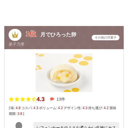
1位
月でひろった卵
その他の洋菓子
果子乃季
4.3
13件
[ 味:
4.8
コスパ:
4.3
ボリューム:
4.2
デザイン性:
4.3
持ち運び:
4.2
賞味
期限:
3.8
]
シフォンケーキのような柔らかい生地にカス