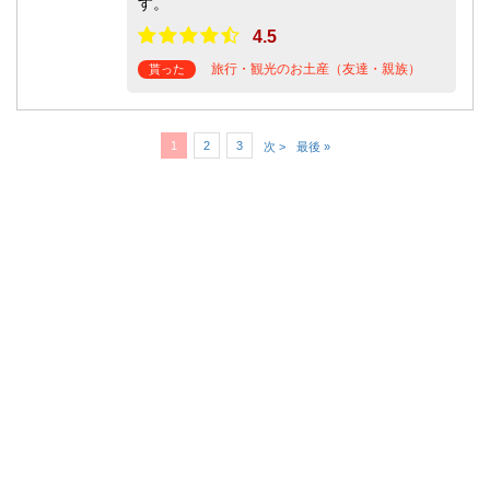
す。
4.5
旅行・観光のお土産（友達・親族）
貰った
1
2
3
次 >
最後 »