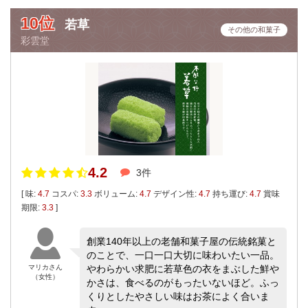
10位
若草
その他の和菓子
彩雲堂
4.2
3件
[ 味:
4.7
コスパ:
3.3
ボリューム:
4.7
デザイン性:
4.7
持ち運び:
4.7
賞味
期限:
3.3
]
創業140年以上の老舗和菓子屋の伝統銘菓と
のことで、一口一口大切に味わいたい一品。
マリカさん
やわらかい求肥に若草色の衣をまぶした鮮や
（女性）
かさは、食べるのがもったいないほど。ふっ
くりとしたやさしい味はお茶によく合いま