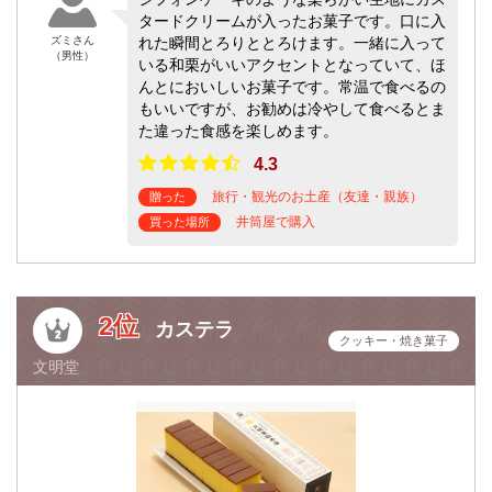
タードクリームが入ったお菓子です。口に入
ズミさん
れた瞬間とろりととろけます。一緒に入って
（男性）
いる和栗がいいアクセントとなっていて、ほ
んとにおいしいお菓子です。常温で食べるの
もいいですが、お勧めは冷やして食べるとま
た違った食感を楽しめます。
4.3
旅行・観光のお土産（友達・親族）
贈った
井筒屋で購入
買った場所
2位
カステラ
クッキー・焼き菓子
文明堂