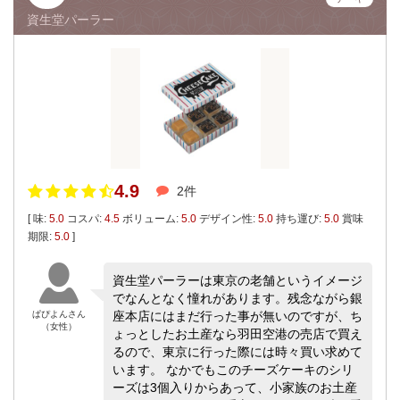
資生堂パーラー
4.9
2件
[ 味:
5.0
コスパ:
4.5
ボリューム:
5.0
デザイン性:
5.0
持ち運び:
5.0
賞味
期限:
5.0
]
資生堂パーラーは東京の老舗というイメージ
でなんとなく憧れがあります。残念ながら銀
ぱぴよんさん
座本店にはまだ行った事が無いのですが、ち
（女性）
ょっとしたお土産なら羽田空港の売店で買え
るので、東京に行った際には時々買い求めて
います。 なかでもこのチーズケーキのシリ
ーズは3個入りからあって、小家族のお土産