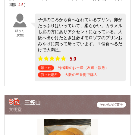
期限:
4.5
]
子供のころから食べなれているプリン。卵が
たっぷりはいっていて、柔らかい。カラメル
猫さん
も底の方にありアクセントになっている。大
（女性）
阪へ出かけたときは必ずモロゾフのプリンお
みやげに買って帰っています。１個食べるだ
けで大満足。
5.0
帰省時のお土産（友達・親族）
贈った
大阪の三番街で購入
買った場所
5位
三笠山
その他の和菓子
文明堂