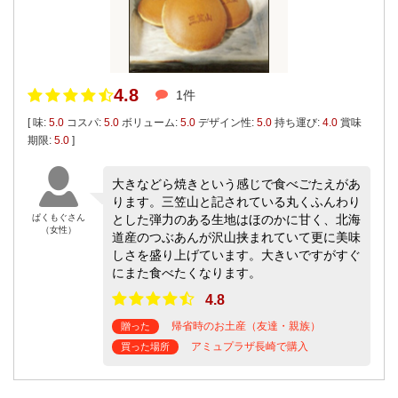
4.8
1件
[ 味:
5.0
コスパ:
5.0
ボリューム:
5.0
デザイン性:
5.0
持ち運び:
4.0
賞味
期限:
5.0
]
大きなどら焼きという感じで食べごたえがあ
ります。三笠山と記されている丸くふんわり
ぱくもぐさん
とした弾力のある生地はほのかに甘く、北海
（女性）
道産のつぶあんが沢山挟まれていて更に美味
しさを盛り上げています。大きいですがすぐ
にまた食べたくなります。
4.8
帰省時のお土産（友達・親族）
贈った
アミュプラザ長崎で購入
買った場所