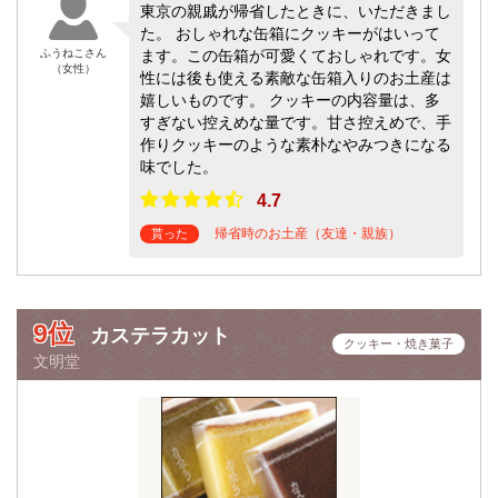
東京の親戚が帰省したときに、いただきまし
た。 おしゃれな缶箱にクッキーがはいって
ふうねこさん
ます。この缶箱が可愛くておしゃれです。女
（女性）
性には後も使える素敵な缶箱入りのお土産は
嬉しいものです。 クッキーの内容量は、多
すぎない控えめな量です。甘さ控えめで、手
作りクッキーのような素朴なやみつきになる
味でした。
4.7
帰省時のお土産（友達・親族）
貰った
9位
カステラカット
クッキー・焼き菓子
文明堂