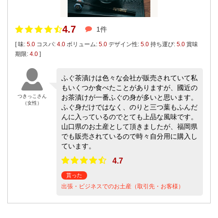
4.7
1件
[ 味:
5.0
コスパ:
4.0
ボリューム:
5.0
デザイン性:
5.0
持ち運び:
5.0
賞味
期限:
4.0
]
ふぐ茶漬けは色々な会社が販売されていて私
もいくつか食べたことがありますが、國近の
つきっこさん
お茶漬けが一番ふぐの身が多いと思います。
（女性）
ふぐ身だけではなく、のりと三つ葉もふんだ
んに入っているのでとても上品な風味です。
山口県のお土産として頂きましたが、福岡県
でも販売されているので時々自分用に購入し
ています。
4.7
貰った
出張・ビジネスでのお土産（取引先・お客様）