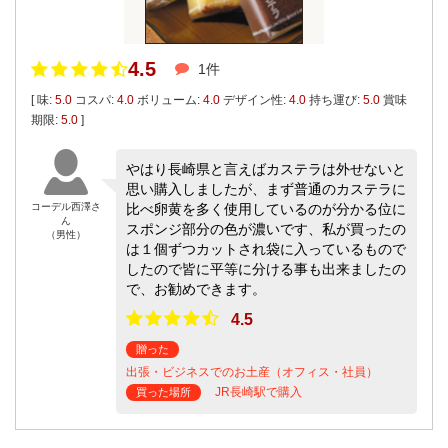
4.5
1件
[ 味:
5.0
コスパ:
4.0
ボリューム:
4.0
デザイン性:
4.0
持ち運び:
5.0
賞味
期限:
5.0
]
やはり長崎県と言えばカステラは外せないと
思い購入しましたが、まず普通のカステラに
コーデル西澤さ
比べ卵黄を多く使用しているのが分かる位に
ん
スポンジ部分の色が濃いです、私が買ったの
（男性）
は１個ずつカットされ袋に入っているもので
したので皆に平等に分ける事も出来ましたの
で、お勧めできます。
4.5
贈った
出張・ビジネスでのお土産（オフィス・社員）
JR長崎駅で購入
買った場所