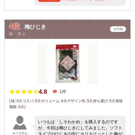
4位
梅ひじき
その他
萩・井上
4.8
1件
[ 味:
5.0
コスパ:
5.0
ボリューム:
4.0
デザイン性:
5.0
持ち運び:
5.0
賞味
期限:
5.0
]
いつもは「しそわかめ」を購入するのです
が、今回は梅ひじきにしてみました。ソフト
ルーコさん
タイプのひじきの中にカリカリっとした梅が