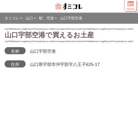
menu
オミコレ
>
山口
>
駅、空港
>
山口宇部空港
山口宇部空港で買えるお土産
名称
山口宇部空港
住所
山口県宇部市沖宇部字八王子625-17