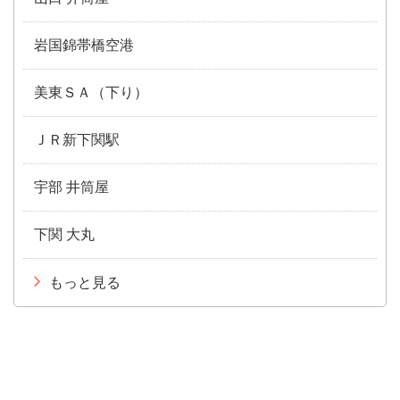
岩国錦帯橋空港
美東ＳＡ（下り）
ＪＲ新下関駅
宇部 井筒屋
下関 大丸
もっと見る