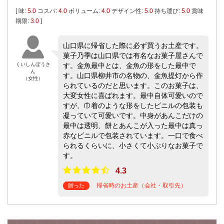
[ 味:
5.0
コスパ:
4.0
ボリューム:
4.0
デザイン性:
5.0
持ち運び:
5.0
賞味
期限:
3.0
]
山口県に帰省した際に必ず買うお土産です。
菓子乃季は山口県では有名なお菓子屋さんで
くいしんぼうさ
す。金魚最中とは、金魚の形をした最中で
ん
す。山口県柳井市の名物の、金魚提灯から作
（女性）
られているのだと思います。このお菓子は、
大変女性に喜ばれます。最中自体可愛いので
すが、巾着のような形をしたビニルの包装も
凝っていて可愛いです。中身があんこだけの
最中は透明、餅とあんこが入った最中は真っ
赤なビニルで包装されています。一口で食べ
られるくらいに、小さくて小ぶりなお菓子で
す。
4.3
帰省時のお土産（会社・取引先）
贈った