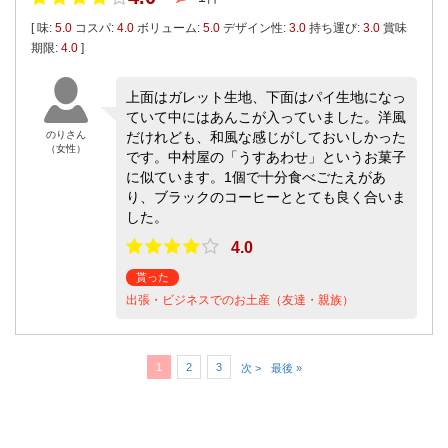
[ 味:
5.0
コスパ:
4.0
ボリューム:
5.0
デザイン性:
3.0
持ち運び:
3.0
賞味
期限:
4.0
]
上面はガレット生地、下面はパイ生地になっ
ていて中にはあんこが入っていました。洋風
のりさん
だけれども、和風な感じがしておいしかった
（女性）
です。中村屋の「うすあわせ」というお菓子
に似ています。1個で十分食べごたえがあ
り、ブラックのコーヒーととても良く合いま
した。
4.0
貰った
出張・ビジネスでのお土産（友達・親族）
1
2
3
次 >
最後 »