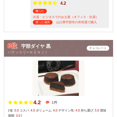
4.2
贈った
出張・ビジネスでのお土産（オフィス・社員）
山口県宇部市の井筒屋で購入
買った場所
8位
宇部ダイヤ 黒
チョコレート
パティスリーＫＥＮＪＩ
4.2
1件
[ 味:
5.0
コスパ:
4.0
ボリューム:
4.0
デザイン性:
4.0
持ち運び:
5.0
賞味
期限:
3.0
]