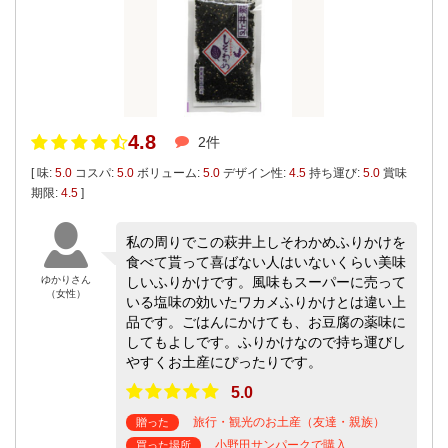
4.8
2件
[ 味:
5.0
コスパ:
5.0
ボリューム:
5.0
デザイン性:
4.5
持ち運び:
5.0
賞味
期限:
4.5
]
私の周りでこの萩井上しそわかめふりかけを
食べて貰って喜ばない人はいないくらい美味
ゆかりさん
しいふりかけです。風味もスーパーに売って
（女性）
いる塩味の効いたワカメふりかけとは違い上
品です。ごはんにかけても、お豆腐の薬味に
してもよしです。ふりかけなので持ち運びし
やすくお土産にぴったりです。
5.0
旅行・観光のお土産（友達・親族）
贈った
小野田サンパークで購入
買った場所