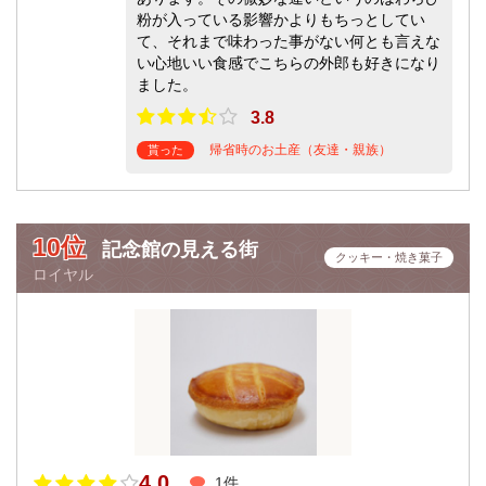
粉が入っている影響かよりもちっとしてい
て、それまで味わった事がない何とも言えな
い心地いい食感でこちらの外郎も好きになり
ました。
3.8
帰省時のお土産（友達・親族）
貰った
10位
記念館の見える街
クッキー・焼き菓子
ロイヤル
4.0
1件