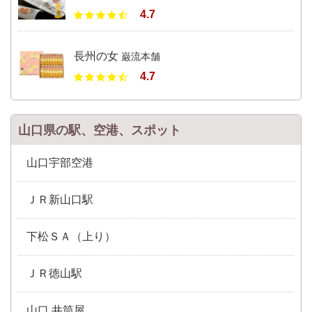
4.7
長州の女
巌流本舗
4.7
山口県の駅、空港、スポット
山口宇部空港
ＪＲ新山口駅
下松ＳＡ（上り）
ＪＲ徳山駅
山口 井筒屋