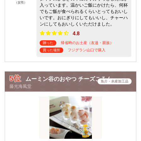
（女性）
入っています。温かいご飯にかけたら、何杯
でもご飯が食べられるくらいとってもおいし
いです。おにぎりにしてもいいし、チャーハ
ンにしてもおいしくいただけました。
4.8
帰省時のお土産（友達・親族）
贈った
フジグラン山口で購入
買った場所
5位
ムーミン谷のおやつ チーズころん
魚介・水産加工品
藤光海風堂