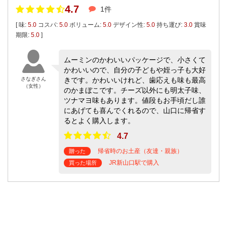
4.7
1件
[ 味:
5.0
コスパ:
5.0
ボリューム:
5.0
デザイン性:
5.0
持ち運び:
3.0
賞味
期限:
5.0
]
ムーミンのかわいいパッケージで、小さくて
かわいいので、自分の子どもや姪っ子も大好
さなぎさん
きです。かわいいけれど、歯応えも味も最高
（女性）
のかまぼこです。チーズ以外にも明太子味、
ツナマヨ味もあります。値段もお手頃だし誰
にあげても喜んでくれるので、山口に帰省す
るとよく購入します。
4.7
帰省時のお土産（友達・親族）
贈った
JR新山口駅で購入
買った場所