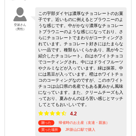
この宇部ダイヤは濃厚なチョコレートのお菓
子です。近いものに例えるとブラウニーのよ
空波さん
うな感じです。中がかなり濃厚なチョコレー
（男性）
トブラウニーのような感じになっており、さ
らにチョコレートでまわりがコーティングさ
れています。チョコレート好きにはたまらな
い一品です。種類もいくらかあり、黒が今ご
紹介したチョコレート。白はホワイトチョコ
でコーティングされ、中にはドライフルーツ
やクルミなどが入っています。緑は抹茶。中
には黒豆が入っています。橙はホワイトチョ
コのコーティングなのですが、このホワイト
チョコは山口県の名産でもある夏みかん風味
になっています。また、クリームチーズも入
っており、夏みかんのほろ苦い感じとマッチ
してとてもおいしいです。
4.2
帰省時のお土産（友達・親族）
贈った
JR新山口駅で購入
買った場所