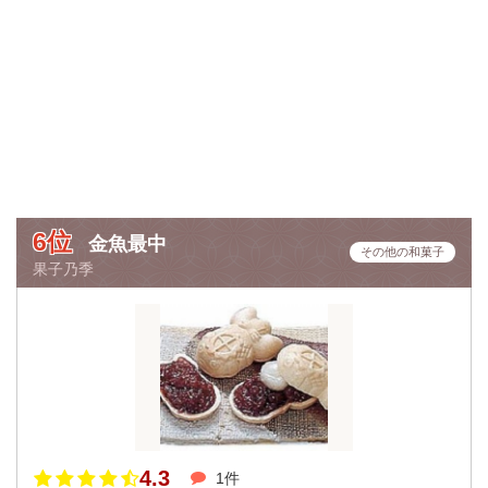
6位
金魚最中
その他の和菓子
果子乃季
4.3
1件