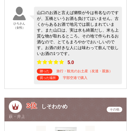
山口のお酒と言えば獺祭が今は有名なのです
が、五橋というお酒も負けてはいません。古
ひろさん
くからあるお酒で地元では親しまれていま
（女性）
す。また山口は、実は水も綺麗だし、米も上
質な物が取れるところ。その地で作られるお
酒なので、とてもまろやかでおいしいので
す。お酒の好きな人には味わって飲んで欲し
いお酒の1つです。
5.0
旅行・観光のお土産（友達・親族）
贈った
宇部空港で購入
買った場所
3位
しそわかめ
その他
萩・井上