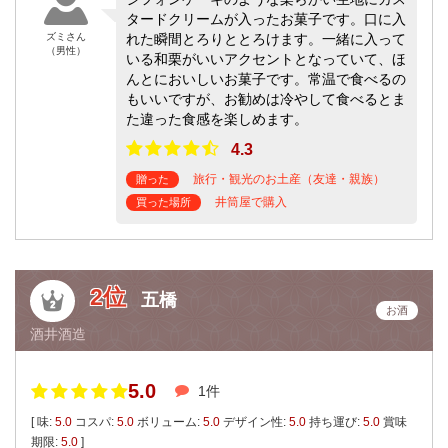
タードクリームが入ったお菓子です。口に入
ズミさん
れた瞬間とろりととろけます。一緒に入って
（男性）
いる和栗がいいアクセントとなっていて、ほ
んとにおいしいお菓子です。常温で食べるの
もいいですが、お勧めは冷やして食べるとま
た違った食感を楽しめます。
4.3
旅行・観光のお土産（友達・親族）
贈った
井筒屋で購入
買った場所
2位
五橋
お酒
酒井酒造
5.0
1件
[ 味:
5.0
コスパ:
5.0
ボリューム:
5.0
デザイン性:
5.0
持ち運び:
5.0
賞味
期限:
5.0
]