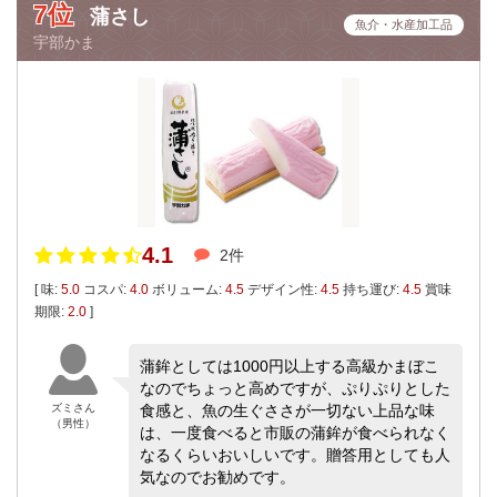
7位
蒲さし
魚介・水産加工品
宇部かま
4.1
2件
[ 味:
5.0
コスパ:
4.0
ボリューム:
4.5
デザイン性:
4.5
持ち運び:
4.5
賞味
期限:
2.0
]
蒲鉾としては1000円以上する高級かまぼこ
なのでちょっと高めですが、ぷりぷりとした
ズミさん
食感と、魚の生ぐささが一切ない上品な味
（男性）
は、一度食べると市販の蒲鉾が食べられなく
なるくらいおいしいです。贈答用としても人
気なのでお勧めです。