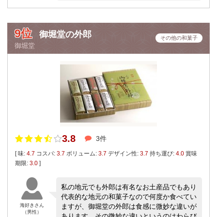
9位
御堀堂の外郎
その他の和菓子
御堀堂
3.8
3件
[ 味:
4.7
コスパ:
3.7
ボリューム:
3.7
デザイン性:
3.7
持ち運び:
4.0
賞味
期限:
3.0
]
私の地元でも外郎は有名なお土産品でもあり
代表的な地元の和菓子なので何度か食べてい
海好きさん
ますが、御堀堂の外郎は食感に微妙な違いが
（男性）
あります。その微妙な違いというのはわらび