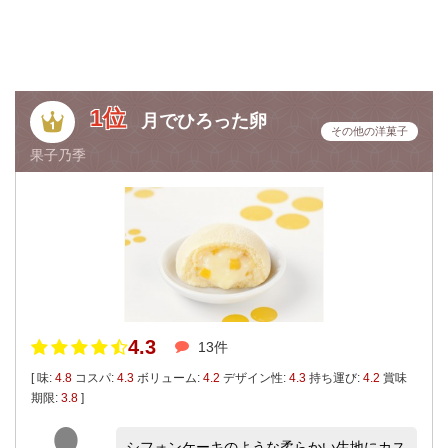
1位
月でひろった卵
その他の洋菓子
果子乃季
4.3
13件
[ 味:
4.8
コスパ:
4.3
ボリューム:
4.2
デザイン性:
4.3
持ち運び:
4.2
賞味
期限:
3.8
]
シフォンケーキのような柔らかい生地にカス