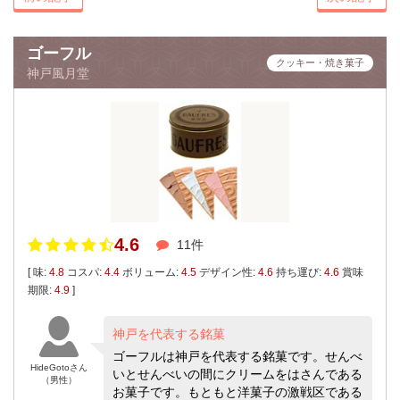
ゴーフル
クッキー・焼き菓子
神戸風月堂
4.6
11件
[ 味:
4.8
コスパ:
4.4
ボリューム:
4.5
デザイン性:
4.6
持ち運び:
4.6
賞味
期限:
4.9
]
神戸を代表する銘菓
ゴーフルは神戸を代表する銘菓です。せんべ
HideGotoさん
いとせんべいの間にクリームをはさんである
（男性）
お菓子です。もともと洋菓子の激戦区である