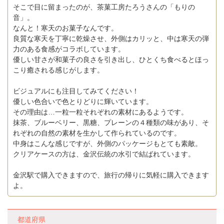
そこで目に留まったのが、茶菓工房たろうさんの「もりの
音」。
なんと！寒天のお菓子なんです。
良質な寒天を丁寧に乾燥させ、外側はカリッと、中は寒天の弾
力のある食感がコラボしています。
優しい甘さが和菓子の良さを引き出し、ひとくち食べるとほっ
こり癒される感じがします。
ビジュアルにも注目してみてください！
優しい色合いで色とりどりに輝いています。
その理由は…一粒一粒それぞれの素材にあるようです。
抹茶、ブルーベリー、黒糖、プレーンの４種類の味があり、そ
れぞれの自然の素材を生かして作られているのです。
中身はこんな感じですが、外側のパッケージもとても素敵。
クリアケースの方は、金沢伝統の水引で結ばれています。
金沢駅で購入できますので、旅行の帰りに気軽に購入できます
よ。
都道府県