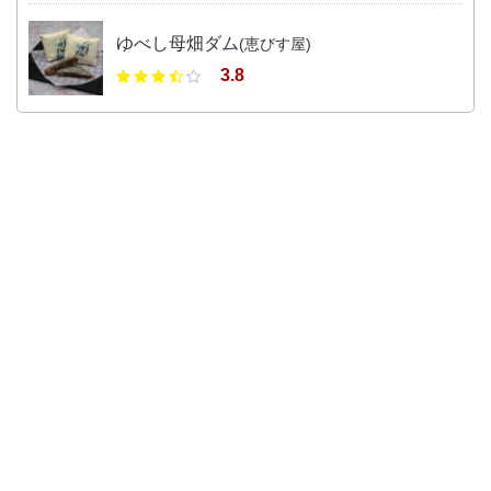
ゆべし母畑ダム
(恵びす屋)
3.8