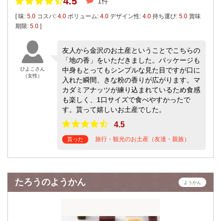
4.5
1件
[ 味:
5.0
コスパ:
4.0
ボリューム:
4.0
デザイン性:
4.0
持ち運び:
5.0
賞味
期限:
5.0
]
友人から金沢のお土産ということでこちらの
「地の香」をいただきました。パッケージも
ひよこさん
中身もとってもシンプルな見た目ですが口に
（女性）
入れた瞬間、きな粉の香りが広がります。マ
カダミアナッツが練り込まれているため食感
も楽しく、1口サイズで食べやすかったで
す。貰って嬉しいお土産でした。
4.5
旅行・観光のお土産（友達・親族）
貰った
たろうのようかん
ようかん