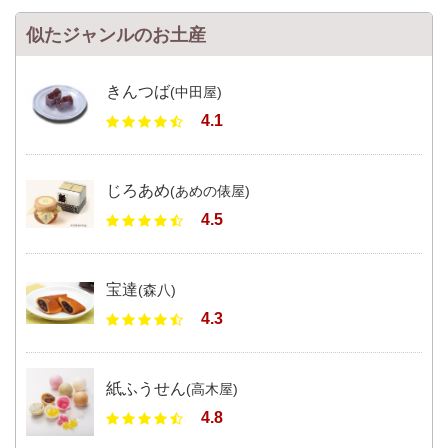
似たジャンルのお土産
きんつば
(中田屋)
4.1
じろあめ
(あめの俵屋)
4.5
宝達
(森八)
4.3
紙ふうせん
(高木屋)
4.8