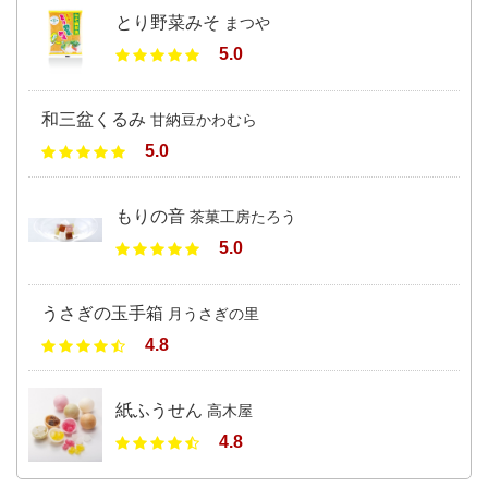
とり野菜みそ
まつや
5.0
和三盆くるみ
甘納豆かわむら
5.0
もりの音
茶菓工房たろう
5.0
うさぎの玉手箱
月うさぎの里
4.8
紙ふうせん
高木屋
4.8