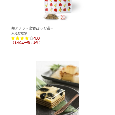
梅テトラ - 加賀ほうじ茶 -
丸八製茶場
4.0
（ レビュー数：1件 ）