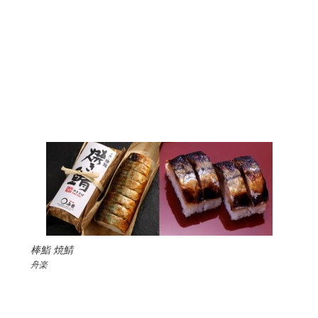
棒鮨 焼鯖
舟楽