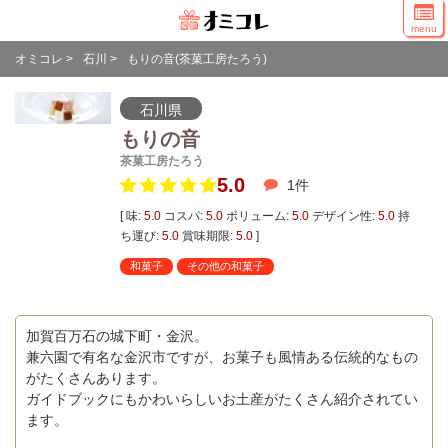
menu
オミコレ
>
石川
>
もりの音(茶菓工房たろう)
石川県
もりの音
茶菓工房たろう
5.0
1
件
[ 味:
5.0
コスパ:
5.0
ボリューム:
5.0
デザイン性:
5.0
持
ち運び:
5.0
賞味期限:
5.0
]
和菓子
その他の和菓子
加賀百万石の城下町・金沢。
兼六園で有名な金沢市ですが、お菓子も風情ある伝統的なもの
がたくさんあります。
ガイドブックにもかわいらしいお土産がたくさん紹介されてい
ます。