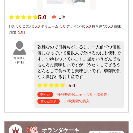
5.0
1件
[ 味:
5.0
コスパ:
5.0
ボリューム:
5.0
デザイン性:
5.0
持ち運び:
5.0
賞味
期限:
5.0
]
乾麺なので日持ちがするし、一人前ずつ個包
装になっていて複数人で分けるのにも便利で
原間さん
す。つゆもついています。温かいうどんでも
（女性）
もちろん美味しいですが、冷たくしてざるう
どんとして食べても美味しいです。季節関係
なく喜ばれるお土産です。
5.0
帰省時のお土産（会社・取引先）
贈った
JR秋田駅で購入
買った場所
3位
オランダケーキ