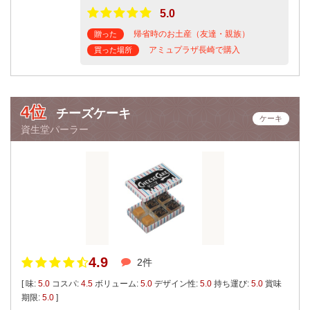
5.0
帰省時のお土産（友達・親族）
贈った
アミュプラザ長崎で購入
買った場所
4位
チーズケーキ
ケーキ
資生堂パーラー
4.9
2件
[ 味:
5.0
コスパ:
4.5
ボリューム:
5.0
デザイン性:
5.0
持ち運び:
5.0
賞味
期限:
5.0
]