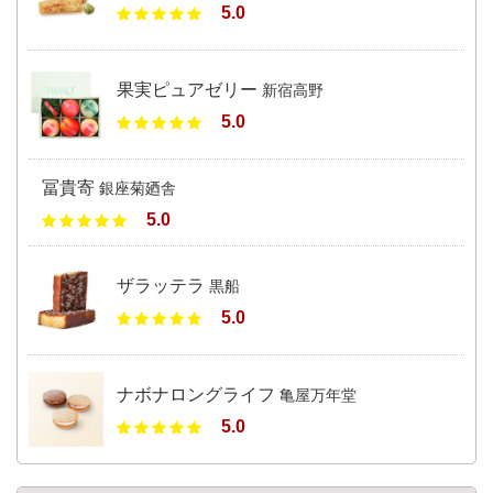
5.0
果実ピュアゼリー
新宿高野
5.0
冨貴寄
銀座菊廼舎
5.0
ザラッテラ
黒船
5.0
ナボナロングライフ
亀屋万年堂
5.0