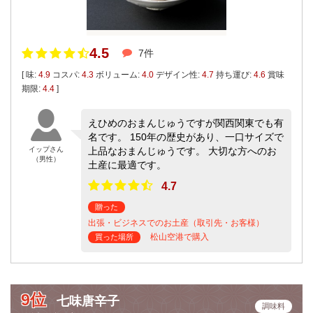
4.5
7件
[ 味:
4.9
コスパ:
4.3
ボリューム:
4.0
デザイン性:
4.7
持ち運び:
4.6
賞味
期限:
4.4
]
えひめのおまんじゅうですが関西関東でも有
名です。 150年の歴史があり、一口サイズで
イップさん
上品なおまんじゅうです。 大切な方へのお
（男性）
土産に最適です。
4.7
贈った
出張・ビジネスでのお土産（取引先・お客様）
松山空港で購入
買った場所
9位
七味唐辛子
調味料