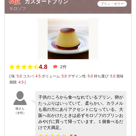
6位
カスタードプリン
プリン・ゼリー
モロゾフ
4.8
2件
[ 味:
5.0
コスパ:
4.5
ボリューム:
5.0
デザイン性:
5.0
持ち運び:
5.0
賞味
期限:
4.5
]
子供のころから食べなれているプリン。卵が
たっぷりはいっていて、柔らかい。カラメル
猫さん
も底の方にありアクセントになっている。大
（女性）
阪へ出かけたときは必ずモロゾフのプリンお
みやげに買って帰っています。１個食べるだ
けで大満足。