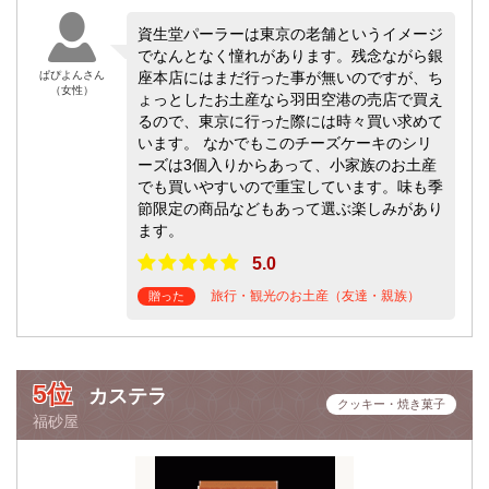
資生堂パーラーは東京の老舗というイメージ
でなんとなく憧れがあります。残念ながら銀
ぱぴよんさん
座本店にはまだ行った事が無いのですが、ち
（女性）
ょっとしたお土産なら羽田空港の売店で買え
るので、東京に行った際には時々買い求めて
います。 なかでもこのチーズケーキのシリ
ーズは3個入りからあって、小家族のお土産
でも買いやすいので重宝しています。味も季
節限定の商品などもあって選ぶ楽しみがあり
ます。
5.0
旅行・観光のお土産（友達・親族）
贈った
5位
カステラ
クッキー・焼き菓子
福砂屋