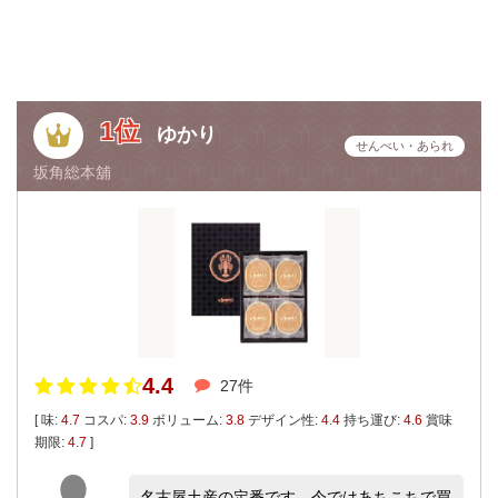
1位
ゆかり
せんべい・あられ
坂角総本舖
4.4
27件
[ 味:
4.7
コスパ:
3.9
ボリューム:
3.8
デザイン性:
4.4
持ち運び:
4.6
賞味
期限:
4.7
]
名古屋土産の定番です。今ではあちこちで買