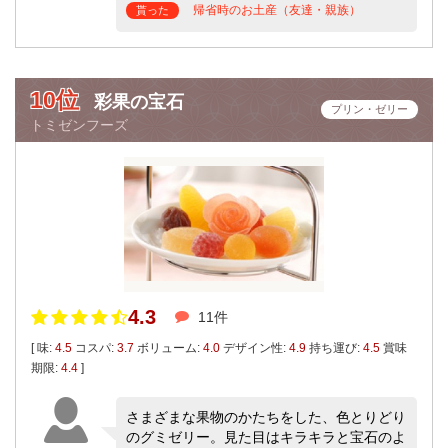
帰省時のお土産（友達・親族）
貰った
10位
彩果の宝石
プリン・ゼリー
トミゼンフーズ
4.3
11件
[ 味:
4.5
コスパ:
3.7
ボリューム:
4.0
デザイン性:
4.9
持ち運び:
4.5
賞味
期限:
4.4
]
さまざまな果物のかたちをした、色とりどり
のグミゼリー。見た目はキラキラと宝石のよ