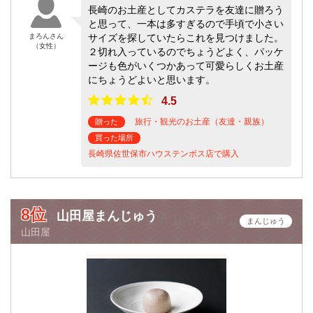
長崎のお土産としてカステラを友達に贈ろう
と思って、一本は多すぎるので手頃で小さい
まろんさん
サイズを探していたらこれを見つけました。
（女性）
２切れ入っているのでちょうどよく、パッケ
ージも色がいくつかあって可愛らしくお土産
にちょうどよいと思います。
4.5
旅行・観光のお土産（友達・親族）
贈った
買った場所
長崎県佐世保市ハウステンボス店で購入
8位
山田屋まんじゅう
まんじゅう
山田屋