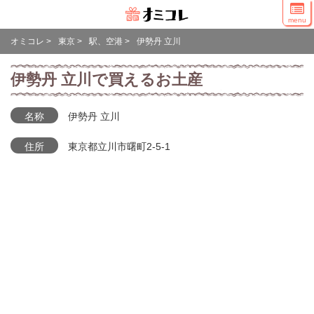
menu
オミコレ
>
東京
>
駅、空港
>
伊勢丹 立川
伊勢丹 立川で買えるお土産
名称
伊勢丹 立川
住所
東京都立川市曙町2-5-1