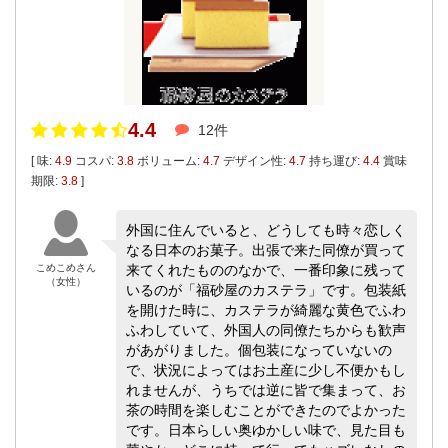
4.4
12件
[ 味:
4.9
コスパ:
3.8
ボリューム:
4.7
デザイン性:
4.7
持ち運び:
4.4
賞味
期限:
3.8
]
外国に住んでいると、どうしても時々恋しく
なる日本のお菓子。出張で来た同僚が買って
こめこめさん
来てくれたもののなかで、一番印象に残って
（女性）
いるのが「福砂屋のカステラ」です。包装紙
を開けた時に、カステラが綺麗な黄色でふわ
ふわしていて、外国人の同僚たちからも歓声
があがりました。個包装になっていないの
で、状況によってはお土産に少し不便かもし
れませんが、うちでは逆に皆で集まって、お
茶の時間を楽しむことができたのでよかった
です。日本らしい奥ゆかしい味で、見た目も