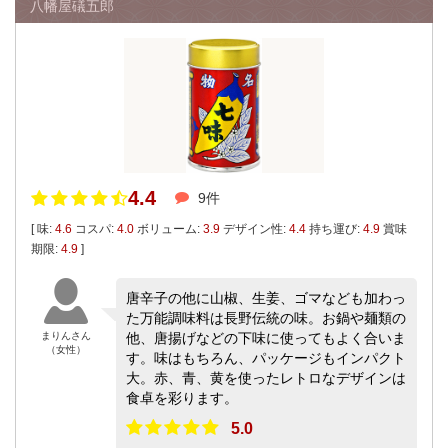
八幡屋礒五郎
4.4
9件
[ 味:
4.6
コスパ:
4.0
ボリューム:
3.9
デザイン性:
4.4
持ち運び:
4.9
賞味
期限:
4.9
]
唐辛子の他に山椒、生姜、ゴマなども加わっ
た万能調味料は長野伝統の味。お鍋や麺類の
まりんさん
他、唐揚げなどの下味に使ってもよく合いま
（女性）
す。味はもちろん、パッケージもインパクト
大。赤、青、黄を使ったレトロなデザインは
食卓を彩ります。
5.0