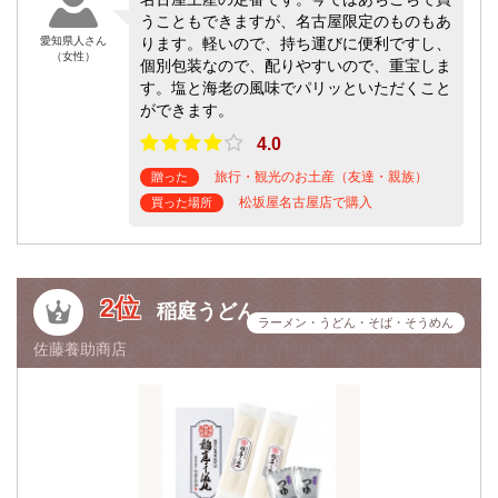
うこともできますが、名古屋限定のものもあ
愛知県人さん
ります。軽いので、持ち運びに便利ですし、
（女性）
個別包装なので、配りやすいので、重宝しま
す。塩と海老の風味でパリッといただくこと
ができます。
4.0
旅行・観光のお土産（友達・親族）
贈った
松坂屋名古屋店で購入
買った場所
2位
稲庭うどん
ラーメン・うどん・そば・そうめん
佐藤養助商店