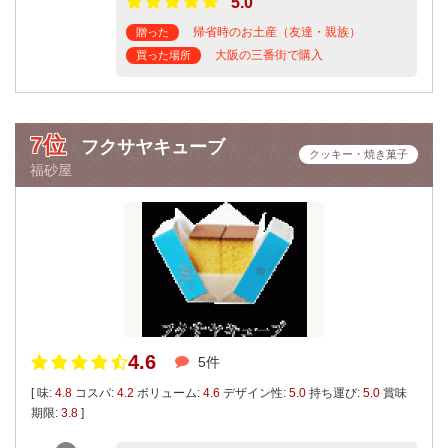
5.0
帰省時のお土産（友達・親族）
贈った
大阪の三番街で購入
買った場所
7位
フクサヤキューブ
クッキー・焼き菓子
福砂屋
4.6
5件
[ 味:
4.8
コスパ:
4.2
ボリューム:
4.6
デザイン性:
5.0
持ち運び:
5.0
賞味
期限:
3.8
]