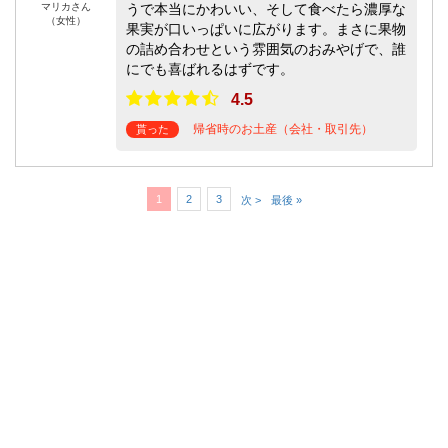
マリカさん
うで本当にかわいい、そして食べたら濃厚な
（女性）
果実が口いっぱいに広がります。まさに果物
の詰め合わせという雰囲気のおみやげで、誰
にでも喜ばれるはずです。
4.5
帰省時のお土産（会社・取引先）
貰った
1
2
3
次 >
最後 »