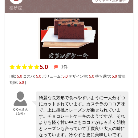
クッキー・焼き菓子
福砂屋
5.0
1件
[ 味:
5.0
コスパ:
5.0
ボリューム:
5.0
デザイン性:
5.0
持ち運び:
5.0
賞味
期限:
5.0
]
綺麗な長方形で食べやすいように一人分ずつ
にカットされています。カステラのココア味
るるんさん
で、上に胡桃とレーズンが乗せられていま
（女性）
す。チョコレートケーキのようですが、それ
よりも軽く甘い中にもココアがほろ苦く胡桃
とレーズンも合っていて丁度良い大人の味に
なっています。冷やすと更に美味しいです。