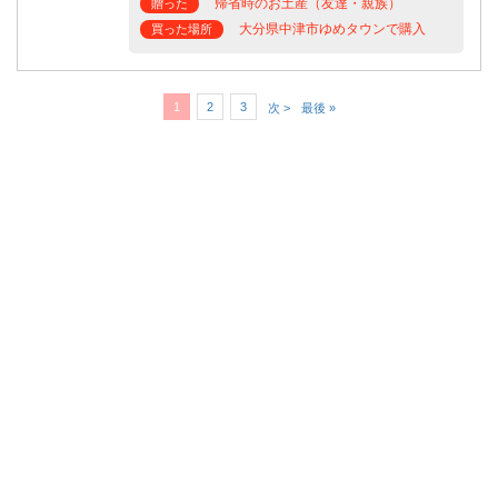
帰省時のお土産（友達・親族）
贈った
大分県中津市ゆめタウンで購入
買った場所
1
2
3
次 >
最後 »