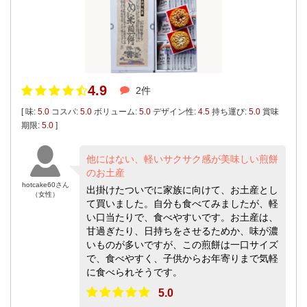
4.9
2件
[ 味:
5.0
コスパ:
5.0
ボリューム:
5.0
デザイン性:
4.5
持ち運び:
5.0
賞味
期限:
5.0
]
他にはない、軽いサクサク感が美味しい煎餅
のお土産
hotcake60さん
出掛けたついでに家族に向けて、お土産とし
（女性）
て買いました。自分も食べてみましたが、軽
い口当たりで、食べやすいです。お土産は、
甘過ぎたり、日持ちをさせるためか、味が濃
いものが多いですが、この煎餅は一口サイズ
で、食べやすく、子供からお年寄りまで気軽
に食べられそうです。
5.0