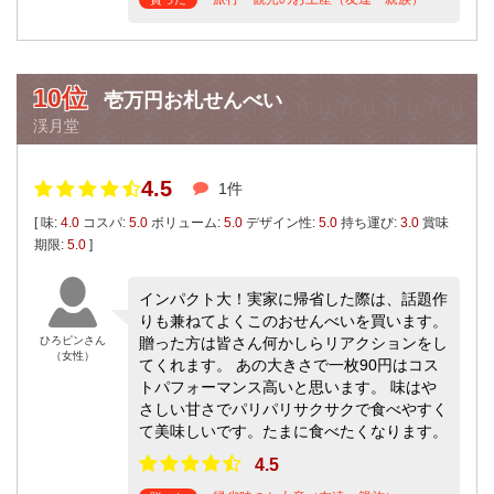
10位
壱万円お札せんべい
渓月堂
4.5
1件
[ 味:
4.0
コスパ:
5.0
ボリューム:
5.0
デザイン性:
5.0
持ち運び:
3.0
賞味
期限:
5.0
]
インパクト大！実家に帰省した際は、話題作
りも兼ねてよくこのおせんべいを買います。
ひろピンさん
贈った方は皆さん何かしらリアクションをし
（女性）
てくれます。 あの大きさで一枚90円はコス
トパフォーマンス高いと思います。 味はや
さしい甘さでパリパリサクサクで食べやすく
て美味しいです。たまに食べたくなります。
4.5