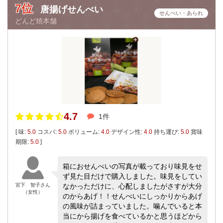
7位
唐揚げせんべい
せんべい・あられ
どんど焼本舗
4.7
1件
[ 味:
5.0
コスパ:
5.0
ボリューム:
4.0
デザイン性:
4.0
持ち運び:
5.0
賞味
期限:
5.0
]
箱におせんべいの写真が載っており味見をせ
ず見た目だけで購入しました。味見をしてい
宮下 智子さん
なかっただけに、心配しましたがさすが大分
（女性）
のからあげ！！せんべいにしっかりからあげ
の風味が詰まっていました。噛んでいると本
当にから揚げを食べているかと思うほどから