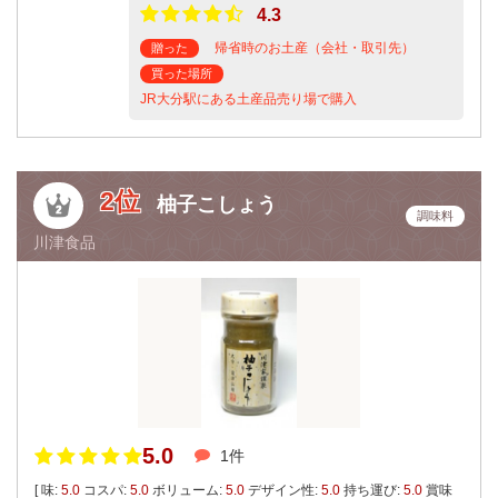
4.3
帰省時のお土産（会社・取引先）
贈った
買った場所
JR大分駅にある土産品売り場で購入
2位
柚子こしょう
調味料
川津食品
5.0
1件
[ 味:
5.0
コスパ:
5.0
ボリューム:
5.0
デザイン性:
5.0
持ち運び:
5.0
賞味