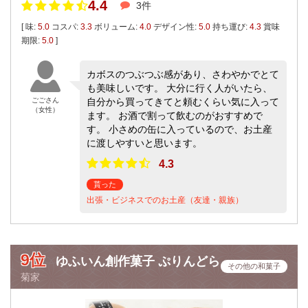
4.4
3件
[ 味:
5.0
コスパ:
3.3
ボリューム:
4.0
デザイン性:
5.0
持ち運び:
4.3
賞味
期限:
5.0
]
カボスのつぶつぶ感があり、さわやかでとて
も美味しいです。 大分に行く人がいたら、
ごごさん
自分から買ってきてと頼むくらい気に入って
（女性）
ます。 お酒で割って飲むのがおすすめで
す。 小さめの缶に入っているので、お土産
に渡しやすいと思います。
4.3
貰った
出張・ビジネスでのお土産（友達・親族）
9位
ゆふいん創作菓子 ぷりんどら
その他の和菓子
菊家