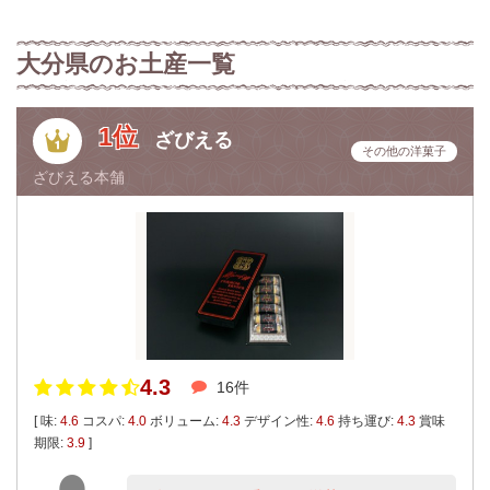
大分県のお土産一覧
1位
ざびえる
その他の洋菓子
ざびえる本舗
4.3
16件
[ 味:
4.6
コスパ:
4.0
ボリューム:
4.3
デザイン性:
4.6
持ち運び:
4.3
賞味
期限:
3.9
]