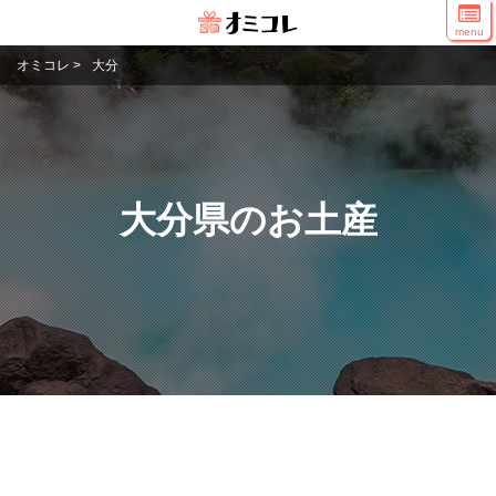
menu
オミコレ
>
大分
大分県のお土産