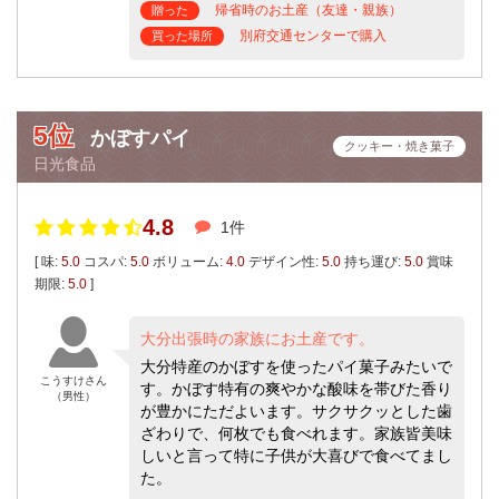
帰省時のお土産（友達・親族）
贈った
別府交通センターで購入
買った場所
5位
かぼすパイ
クッキー・焼き菓子
日光食品
4.8
1件
[ 味:
5.0
コスパ:
5.0
ボリューム:
4.0
デザイン性:
5.0
持ち運び:
5.0
賞味
期限:
5.0
]
大分出張時の家族にお土産です。
大分特産のかぼすを使ったパイ菓子みたいで
こうすけさん
す。かぼす特有の爽やかな酸味を帯びた香り
（男性）
が豊かにただよいます。サクサクッとした歯
ざわりで、何枚でも食べれます。家族皆美味
しいと言って特に子供が大喜びで食べてまし
た。