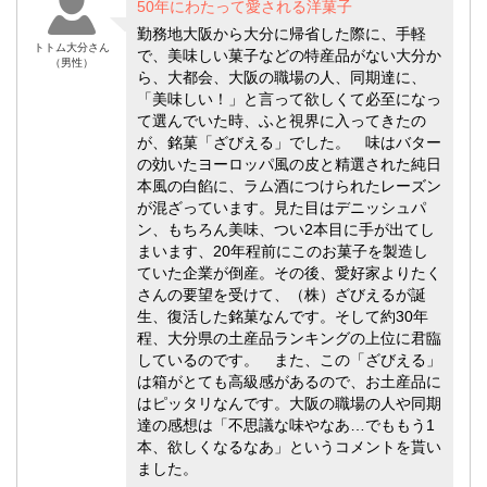
50年にわたって愛される洋菓子
勤務地大阪から大分に帰省した際に、手軽
トトム大分さん
で、美味しい菓子などの特産品がない大分か
（男性）
ら、大都会、大阪の職場の人、同期達に、
「美味しい！」と言って欲しくて必至になっ
て選んでいた時、ふと視界に入ってきたの
が、銘菓「ざびえる」でした。 味はバター
の効いたヨーロッパ風の皮と精選された純日
本風の白餡に、ラム酒につけられたレーズン
が混ざっています。見た目はデニッシュパ
ン、もちろん美味、つい2本目に手が出てし
まいます、20年程前にこのお菓子を製造し
ていた企業が倒産。その後、愛好家よりたく
さんの要望を受けて、（株）ざびえるが誕
生、復活した銘菓なんです。そして約30年
程、大分県の土産品ランキングの上位に君臨
しているのです。 また、この「ざびえる」
は箱がとても高級感があるので、お土産品に
はピッタリなんです。大阪の職場の人や同期
達の感想は「不思議な味やなあ…でももう1
本、欲しくなるなあ」というコメントを貰い
ました。