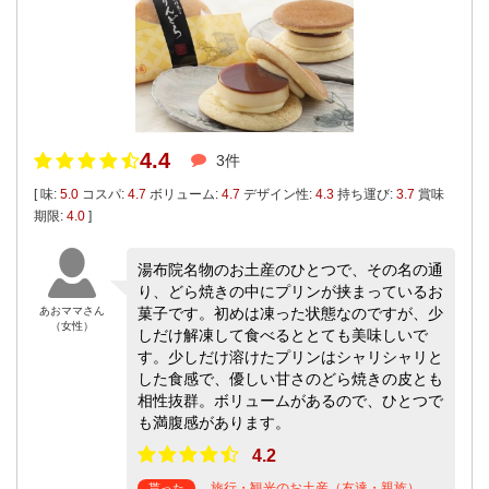
4.4
3件
[ 味:
5.0
コスパ:
4.7
ボリューム:
4.7
デザイン性:
4.3
持ち運び:
3.7
賞味
期限:
4.0
]
湯布院名物のお土産のひとつで、その名の通
り、どら焼きの中にプリンが挟まっているお
あおママさん
菓子です。初めは凍った状態なのですが、少
（女性）
しだけ解凍して食べるととても美味しいで
す。少しだけ溶けたプリンはシャリシャリと
した食感で、優しい甘さのどら焼きの皮とも
相性抜群。ボリュームがあるので、ひとつで
も満腹感があります。
4.2
旅行・観光のお土産（友達・親族）
貰った