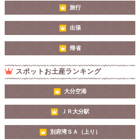
旅行
出張
帰省
スポットお土産ランキング
大分空港
ＪＲ大分駅
別府湾ＳＡ（上り）