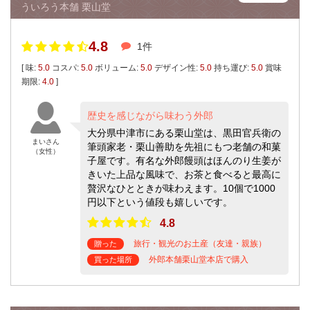
ういろう本舗 栗山堂
4.8
1件
[ 味:
5.0
コスパ:
5.0
ボリューム:
5.0
デザイン性:
5.0
持ち運び:
5.0
賞味
期限:
4.0
]
歴史を感じながら味わう外郎
大分県中津市にある栗山堂は、黒田官兵衛の
まいさん
筆頭家老・栗山善助を先祖にもつ老舗の和菓
（女性）
子屋です。有名な外郎饅頭はほんのり生姜が
きいた上品な風味で、お茶と食べると最高に
贅沢なひとときが味わえます。10個で1000
円以下という値段も嬉しいです。
4.8
旅行・観光のお土産（友達・親族）
贈った
外郎本舗栗山堂本店で購入
買った場所