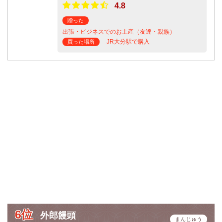
4.8
贈った
出張・ビジネスでのお土産（友達・親族）
JR大分駅で購入
買った場所
6位
外郎饅頭
まんじゅう