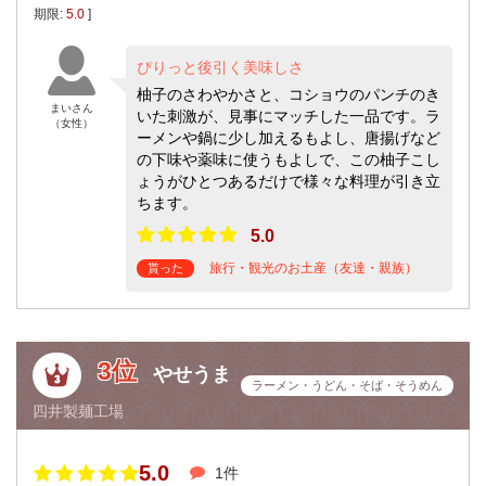
期限:
5.0
]
ぴりっと後引く美味しさ
柚子のさわやかさと、コショウのパンチのき
まいさん
いた刺激が、見事にマッチした一品です。ラ
（女性）
ーメンや鍋に少し加えるもよし、唐揚げなど
の下味や薬味に使うもよしで、この柚子こし
ょうがひとつあるだけで様々な料理が引き立
ちます。
5.0
旅行・観光のお土産（友達・親族）
貰った
3位
やせうま
ラーメン・うどん・そば・そうめん
四井製麺工場
5.0
1件