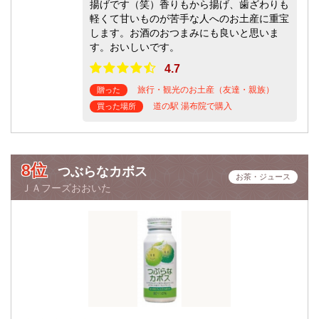
揚げです（笑）香りもから揚げ、歯ざわりも
軽くて甘いものが苦手な人へのお土産に重宝
します。お酒のおつまみにも良いと思いま
す。おいしいです。
4.7
旅行・観光のお土産（友達・親族）
贈った
道の駅 湯布院で購入
買った場所
8位
つぶらなカボス
お茶・ジュース
ＪＡフーズおおいた