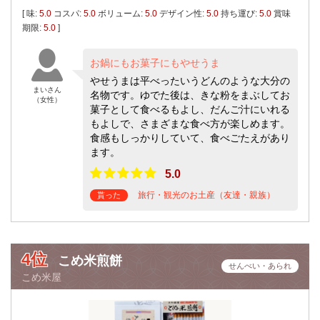
[ 味:
5.0
コスパ:
5.0
ボリューム:
5.0
デザイン性:
5.0
持ち運び:
5.0
賞味
期限:
5.0
]
お鍋にもお菓子にもやせうま
やせうまは平べったいうどんのような大分の
まいさん
名物です。ゆでた後は、きな粉をまぶしてお
（女性）
菓子として食べるもよし、だんご汁にいれる
もよしで、さまざまな食べ方が楽しめます。
食感もしっかりしていて、食べごたえがあり
ます。
5.0
旅行・観光のお土産（友達・親族）
貰った
4位
こめ米煎餅
せんべい・あられ
こめ米屋