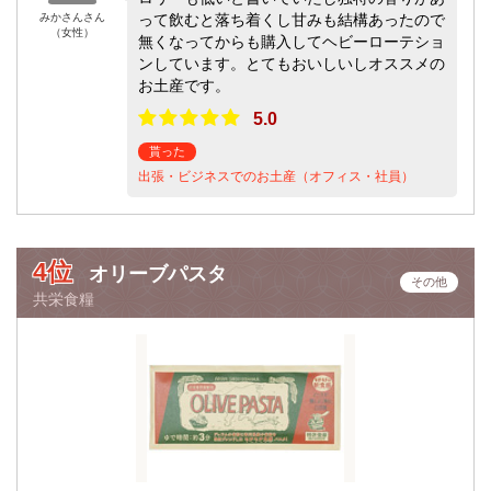
みかさんさん
って飲むと落ち着くし甘みも結構あったので
（女性）
無くなってからも購入してヘビーローテショ
ンしています。とてもおいしいしオススメの
お土産です。
5.0
貰った
出張・ビジネスでのお土産（オフィス・社員）
4位
オリーブパスタ
その他
共栄食糧