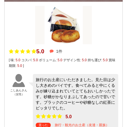
5.0
1件
[ 味:
5.0
コスパ:
5.0
ボリューム:
5.0
デザイン性:
5.0
持ち運び:
5.0
賞味
期限:
5.0
]
旅行のお土産にいただきました。見た目は少
し大きめのパイです。食べてみると中にくる
こしあんさん
みが練り込まれていてとてもおいしかったで
（女性）
す。砂糖がかなりまぶしてあったので甘いで
す。ブラックのコーヒーや砂糖なしの紅茶に
ピッタリでした。
5.0
旅行・観光のお土産（友達・親族）
貰った