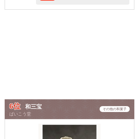
6位
和三宝
その他の和菓子
ばいこう堂