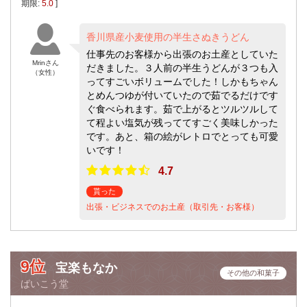
期限:
5.0
]
香川県産小麦使用の半生さぬきうどん
仕事先のお客様から出張のお土産としていた
Mrinさん
だきました。３人前の半生うどんが３つも入
（女性）
ってすごいボリュームでした！しかもちゃん
とめんつゆが付いていたので茹でるだけです
ぐ食べられます。茹で上がるとツルツルして
て程よい塩気が残っててすごく美味しかった
です。あと、箱の絵がレトロでとっても可愛
いです！
4.7
貰った
出張・ビジネスでのお土産（取引先・お客様）
9位
宝楽もなか
その他の和菓子
ばいこう堂