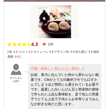
4.3
5件
[ 味:
4.4
コスパ:
4.2
ボリューム:
4.8
デザイン性:
4.4
持ち運び:
3.6
賞味
期限:
4.4
]
可愛い美味しい変わらない美味しさ
以前、香川に住んでいた時から変わらない銘
まりんさん
菓です。CMがとても印象的で今でも口ずさ
（女性）
んでしまうほど県民にも愛されているお菓子
です。厳選した白いんげん豆と県産卵の黄味
で作られた上品な黄味餡を、皮で包んだ和菓
子でとても上品で子供からお年寄りまでみん
なが好きな味だと思います。