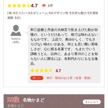
4.7
1件
[ 味:
5.0
コスパ:
5.0
ボリューム:
5.0
デザイン性:
5.0
持ち運び:
5.0
賞味
期限:
3.0
]
和三盆糖と丹波の大納言で炊き上げた餡が自
慢の、というだけあって、他では味わえない
fumiさん
もなかです。 上品で、奥ゆかしく、でもさ
（女性）
りげない味わいがある、何とも言い難い美味
しさが、心に残る名菓です。 ちまたでいう
讃岐うどん、以外に、あまり香川のことを知
らない人に贈るには、名刺代わりにもなる逸
品。
4.7
旅行・観光のお土産（友達・親族）
贈った
10位
名物かまど
まんじゅう
名物かまど