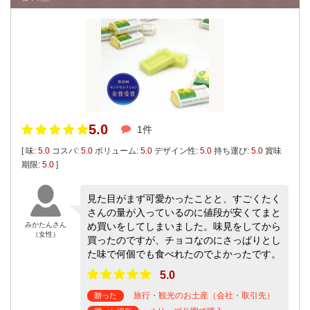
5.0
1件
[ 味:
5.0
コスパ:
5.0
ボリューム:
5.0
デザイン性:
5.0
持ち運び:
5.0
賞味
期限:
5.0
]
見た目がまず可愛かったことと、すごくたく
さんの量が入っているのに値段が安くてまと
みかたんさん
め買いをしてしまいました。味見をしてから
（女性）
買ったのですが、チョコなのにさっぱりとし
た味で何個でも食べれたのでよかったです。
5.0
旅行・観光のお土産（会社・取引先）
贈った