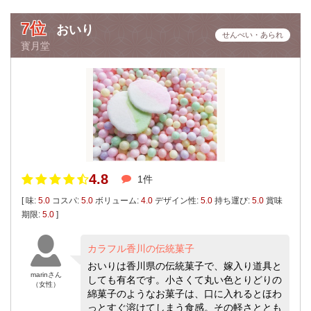
7位
おいり
せんべい・あられ
寳月堂
4.8
1件
[ 味:
5.0
コスパ:
5.0
ボリューム:
4.0
デザイン性:
5.0
持ち運び:
5.0
賞味
期限:
5.0
]
カラフル香川の伝統菓子
おいりは香川県の伝統菓子で、嫁入り道具と
marinさん
しても有名です。小さくて丸い色とりどりの
（女性）
綿菓子のようなお菓子は、口に入れるとほわ
っとすぐ溶けてしまう食感。その軽さととも