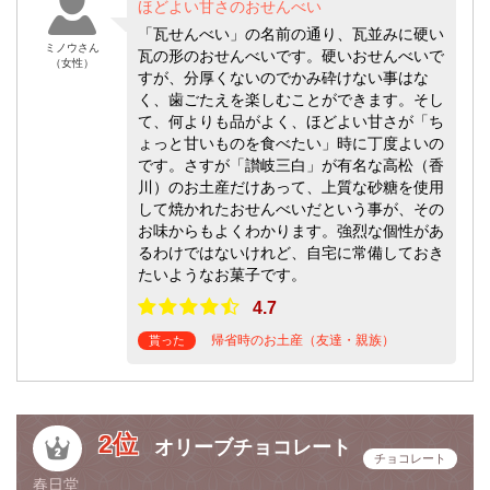
ほどよい甘さのおせんべい
「瓦せんべい」の名前の通り、瓦並みに硬い
ミノウさん
瓦の形のおせんべいです。硬いおせんべいで
（女性）
すが、分厚くないのでかみ砕けない事はな
く、歯ごたえを楽しむことができます。そし
て、何よりも品がよく、ほどよい甘さが「ち
ょっと甘いものを食べたい」時に丁度よいの
です。さすが「讃岐三白」が有名な高松（香
川）のお土産だけあって、上質な砂糖を使用
して焼かれたおせんべいだという事が、その
お味からもよくわかります。強烈な個性があ
るわけではないけれど、自宅に常備しておき
たいようなお菓子です。
4.7
帰省時のお土産（友達・親族）
貰った
2位
オリーブチョコレート
チョコレート
春日堂