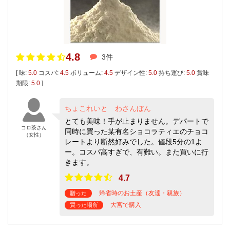
4.8
3件
[ 味:
5.0
コスパ:
4.5
ボリューム:
4.5
デザイン性:
5.0
持ち運び:
5.0
賞味
期限:
5.0
]
ちょこれいと わさんぼん
とても美味！手が止まりません。デパートで
コロ茶さん
同時に買った某有名ショコラティエのチョコ
（女性）
レートより断然好みでした。値段5分の1よ
ー。コスパ高すぎで、有難い。また買いに行
きます。
4.7
帰省時のお土産（友達・親族）
贈った
大宮で購入
買った場所