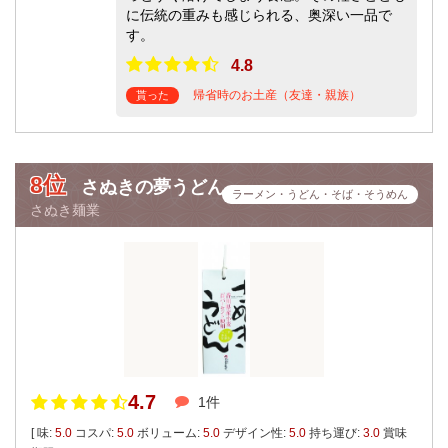
に伝統の重みも感じられる、奥深い一品で
す。
4.8
帰省時のお土産（友達・親族）
貰った
8位
さぬきの夢うどん
ラーメン・うどん・そば・そうめん
さぬき麺業
4.7
1件
[ 味:
5.0
コスパ:
5.0
ボリューム:
5.0
デザイン性:
5.0
持ち運び:
3.0
賞味