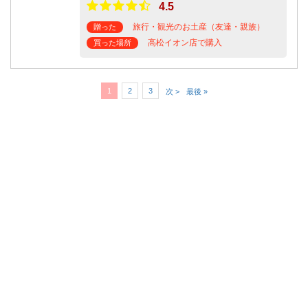
4.5
旅行・観光のお土産（友達・親族）
贈った
高松イオン店で購入
買った場所
1
2
3
次 >
最後 »