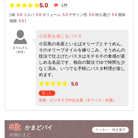
5.0
1件
[ 味:
5.0
コスパ:
5.0
ボリューム:
5.0
デザイン性:
5.0
持ち運び:
5.0
賞味
期限:
5.0
]
小豆島を感じるパスタ
小豆島の名産といえばオリーブとそうめん。
まりんさん
そのオリーブオイルを練りこみ、そうめんの
（女性）
技法で仕上げたパスタはモチモチの食感が楽
しめる名品です。独自の製法でゆで時間も少
なく済み、いつでも手軽にパスタ料理が楽し
めます。
5.0
貰った
出張・ビジネスでのお土産（オフィス・社員）
5位
かまどパイ
クッキー・焼き菓子
名物かまど