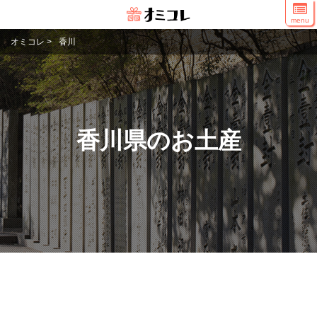
menu
オミコレ
>
香川
香川県のお土産