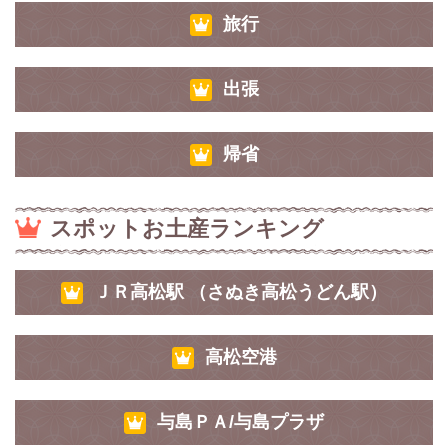
旅行
出張
帰省
スポットお土産ランキング
ＪＲ高松駅 （さぬき高松うどん駅）
高松空港
与島ＰＡ/与島プラザ