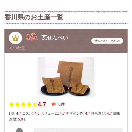
香川県のお土産一覧
1位
瓦せんべい
せんべい・あられ
くつわ堂
4.7
6件
[ 味:
4.7
コスパ:
4.5
ボリューム:
4.7
デザイン性:
4.7
持ち運び:
4.7
賞味
期限:
5.0
]